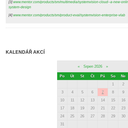
[3]
www.mentor.com/products/sm/multimedia/systemvision-cloud--a-new-onlin
system-design
[4]
www.mentor.com/products/sm/product-eval/systemvision-enterprise-vlab
KALENDÁŘ AKCÍ
«
Srpen 2026
»
Po
Út
St
Čt
Pá
So
Ne
1
2
3
4
5
6
7
8
9
10
11
12
13
14
15
16
17
18
19
20
21
22
23
24
25
26
27
28
29
30
31