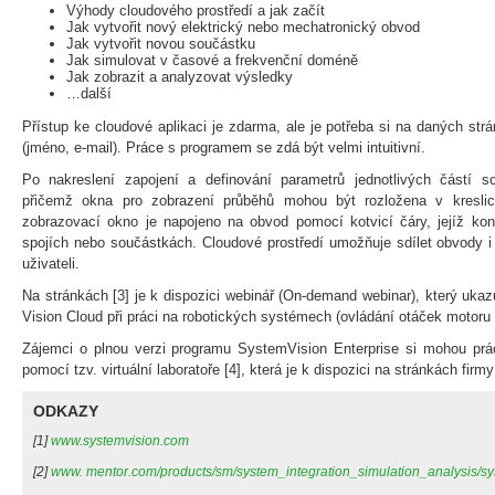
Výhody cloudového prostředí a jak začít
Jak vytvořit nový elektrický nebo mechatronický obvod
Jak vytvořit novou součástku
Jak simulovat v časové a frekvenční doméně
Jak zobrazit a analyzovat výsledky
…další
Přístup ke cloudové aplikaci je zdarma, ale je potřeba si na daných str
(jméno, e-mail). Práce s programem se zdá být velmi intuitivní.
Po nakreslení zapojení a definování parametrů jednotlivých částí s
přičemž okna pro zobrazení průběhů mohou být rozložena v kreslic
zobrazovací okno je napojeno na obvod pomocí kotvicí čáry, jejíž ko
spojích nebo součástkách. Cloudové prostředí umožňuje sdílet obvody i
uživateli.
Na stránkách [3] je k dispozici webinář (On-demand webinar), který uka
Vision Cloud při práci na robotických systémech (ovládání otáček motoru 
Zájemci o plnou verzi programu SystemVision Enterprise si mohou prác
pomocí tzv. virtuální laboratoře [4], která je k dispozici na stránkách fir
ODKAZY
[1]
www.systemvision.com
[2]
www. mentor.com/products/sm/system_integration_simulation_analysis/sy