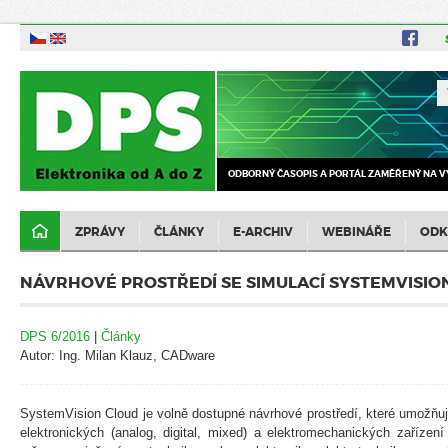
ODBORNÝ ČASOPIS A PORTÁL ZAMĚŘENÝ NA V
ZPRÁVY
ČLÁNKY
E-ARCHIV
WEBINÁŘE
ODK
NÁVRHOVÉ PROSTŘEDÍ SE SIMULACÍ SYSTEMVISIO
DPS 6/2016
|
Články
Autor: Ing. Milan Klauz, CADware
SystemVision Cloud je volně dostupné návrhové prostředí, které umožňu
elektronických (analog, digital, mixed) a elektromechanických zařízení