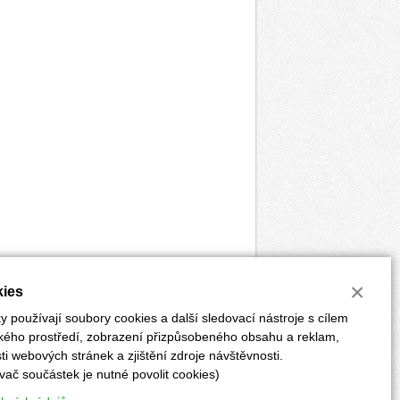
×
ies
 používají soubory cookies a další sledovací nástroje s cílem
ského prostředí, zobrazení přizpůsobeného obsahu a reklam,
i webových stránek a zjištění zdroje návštěvnosti.
vač součástek je nutné povolit cookies)
ĚRKY
POKYNY PRO AUTORY
PŘEDPLATNÉ