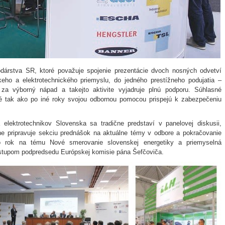
odárstva SR, ktoré považuje spojenie prezentácie dvoch nosných odvetví
keho a elektrotechnického priemyslu, do jedného prestížneho podujatia –
 za výborný nápad a takejto aktivite vyjadruje plnú podporu. Súhlasné
toré tak ako po iné roky svojou odbornou pomocou prispejú k zabezpečeniu
elektrotechnikov Slovenska sa tradične predstaví v panelovej diskusii,
ne pripravuje sekciu prednášok na aktuálne témy v odbore a pokračovanie
to rok na tému Nové smerovanie slovenskej energetiky a priemyselná
stupom podpredsedu Európskej komisie pána Šefčoviča.