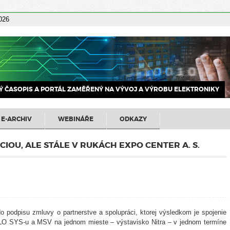
2026
 ČASOPIS A PORTÁL ZAMĚŘENÝ NA VÝVOJ A VÝROBU ELEKTRONIKY
E-ARCHIV
WEBINÁŘE
ODKAZY
IOU, ALE STÁLE V RUKÁCH EXPO CENTER A. S.
o podpisu zmluvy o partnerstve a spolupráci, ktorej výsledkom je spojenie
LO SYS-u a MSV na jednom mieste – výstavisko Nitra – v jednom termíne