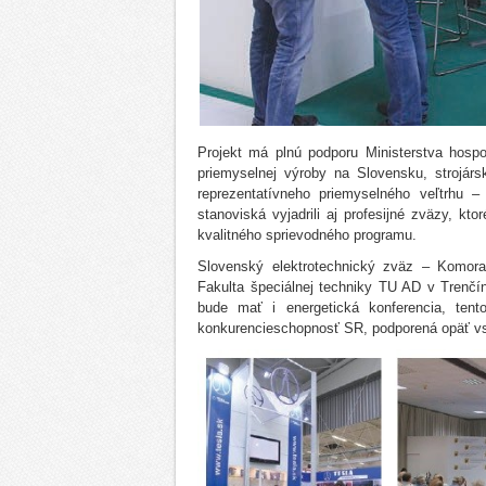
Projekt má plnú podporu Ministerstva hosp
priemyselnej výroby na Slovensku, strojárs
reprezentatívneho priemyselného veľtrhu –
stanoviská vyjadrili aj profesijné zväzy, k
kvalitného sprievodného programu.
Slovenský elektrotechnický zväz – Komora 
Fakulta špeciálnej techniky TU AD v Trenčí
bude mať i energetická konferencia, ten
konkurencieschopnosť SR, podporená opäť v