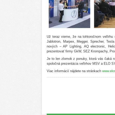
Už teraz vieme, že na tohtoročnom veľtrhu 
Jablotron, Marpex, Megger, Sprecher, Tes
nových – AP Lighting, AQ electronic, Hel
prezentovať firmy GkW, SEZ Krompachy, Proe
Je to len zlomok z ponuky, ktorá vás čaká n
spoločná prezentácia veľtrhov MSV a ELO SYS
Viac informácií nájdete na stránkach
www.elo