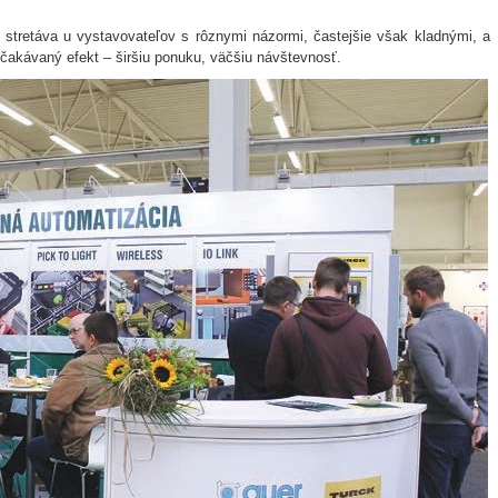
stretáva u vystavovateľov s rôznymi názormi, častejšie však kladnými, a
očakávaný efekt – širšiu ponuku, väčšiu návštevnosť.