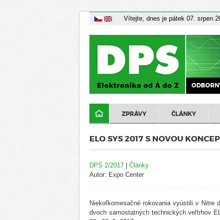
Vítejte, dnes je pátek 07. srpen 
ODBORNÝ
ZPRÁVY
ČLÁNKY
ELO SYS 2017 S NOVOU KONCEPC
DPS 2/2017
|
Články
Autor: Expo Center
Niekoľkomesačné rokovania vyústili v Nitre d
dvoch samostatných technických veľtrhov E