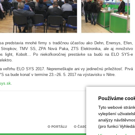
sa predstavia mnohé firmy s tradičnou účasťou ako Dehn, Enersys, Efen,
la Stropkov, TMV SS, ZPA Nová Paka, ZTS Elektronika, ale aj množstvo
ios light, Kobolt… Po niekoľkoročnej prestávke sa budú na ELO SYS-e
lektro.
a veľtrhu ELO SYS 2017. Nepremeškajte ani vy jedinečnú príležitosť. Prvá
 sa bude konať v termíne 23.–26. 5. 2017 na výstavisku v Nitre.
sys.sk
.
Používáme cook
Tyto webové stránky
vylepšení uživatel
analýzy návštěvnost
(pro funkci Vyhledá
O PORTÁLU
O ČASOPISU
INZERCE
UZÁV