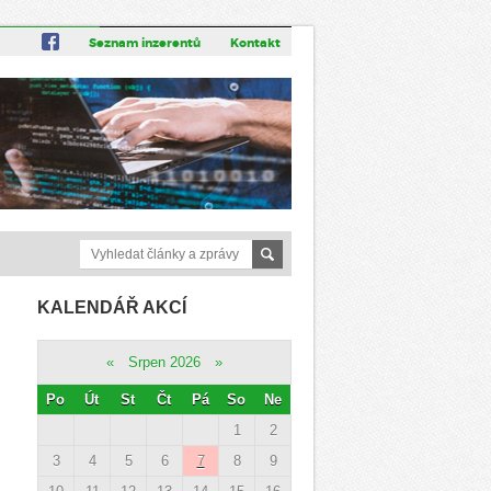
Seznam inzerentů
Kontakt
KALENDÁŘ AKCÍ
«
Srpen 2026
»
Po
Út
St
Čt
Pá
So
Ne
1
2
3
4
5
6
7
8
9