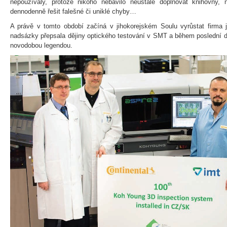
nepoužívaly, protože nikoho nebavilo neustále doplňovat knihovny, 
dennodenně řešit falešné či uniklé chyby…
A právě v tomto období začíná v jihokorejském Soulu vyrůstat firm
nadsázky přepsala dějiny optického testování v SMT a během poslední d
novodobou legendou.