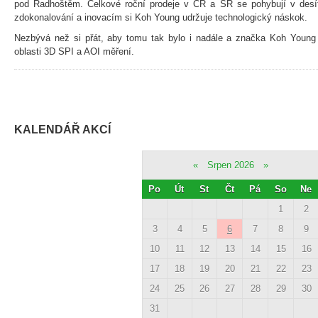
pod Radhoštěm. Celkové roční prodeje v ČR a SR se pohybují v desí
zdokonalování a inovacím si Koh Young udržuje technologický náskok.
Nezbývá než si přát, aby tomu tak bylo i nadále a značka Koh Young
oblasti 3D SPI a AOI měření.
KALENDÁŘ AKCÍ
«
Srpen 2026
»
Po
Út
St
Čt
Pá
So
Ne
1
2
3
4
5
6
7
8
9
10
11
12
13
14
15
16
17
18
19
20
21
22
23
24
25
26
27
28
29
30
31