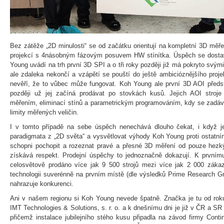
Bez zátěže „2D minulosti“ se od začátku orientují na kompletní 3D měře
projekcí s 4násobným fázovým posuvem HW stínítka. Úspěch se dostav
Young uvádí na trh první 3D SPI a o tři roky později již má pokryto svým
ale zdaleka nekončí a vzápětí se pouští do ještě ambicióznějšího proj
nevěří, že to vůbec může fungovat. Koh Young ale první 3D AOI předst
později už jej začíná prodávat po stovkách kusů. Jejich AOI stroje
měřením, eliminací stínů a parametrickým programováním, kdy se zadávaj
limity měřených veličin.
I v tomto případě na sebe úspěch nenechává dlouho čekat, i když j
paradigmata z „2D světa“ a vysvětlovat výhody Koh Young proti ostatní
schopni pochopit a rozeznat pravé a přesné 3D měření od pouze hez
získává respekt. Prodejní úspěchy to jednoznačně dokazují. K prvním
celosvětově prodáno více jak 9 500 strojů mezi více jak 2 000 zákaz
technologii suverénně na prvním místě (dle výsledků Prime Research G
nahrazuje konkurenci.
Ani v našem regionu si Koh Young nevede špatně. Značka je tu od rok
IMT Technologies & Solutions, s. r. o. a k dnešnímu dni je již v ČR a SR 
přičemž instalace jubilejního stého kusu připadla na závod firmy Conti