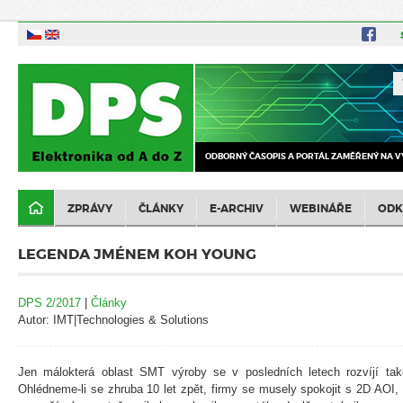
ODBORNÝ ČASOPIS A PORTÁL ZAMĚŘENÝ NA V
ZPRÁVY
ČLÁNKY
E-ARCHIV
WEBINÁŘE
ODK
LEGENDA JMÉNEM KOH YOUNG
DPS 2/2017
|
Články
Autor: IMT|Technologies & Solutions
Jen málokterá oblast SMT výroby se v posledních letech rozvíjí ta
Ohlédneme-li se zhruba 10 let zpět, firmy se musely spokojit s 2D AOI,