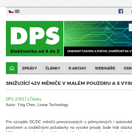
ODBORNÝ ČASOPIS A PORTÁL ZAMĚŘENÝ NA V
ZPRÁVY
ČLÁNKY
E-ARCHIV
WEBINÁŘE
ODK
SNIŽUJÍCÍ 42V MĚNIČE V MALÉM POUZDRU A S V
DPS 2/2017
|
Články
Autor: Ying Chen, Linear Technology
Pro vývojáře DC/DC měničů provozovaných v průmyslových i automobi
prostorem a souběžnými požadavky na vysoké proudy bude hrát otázka v