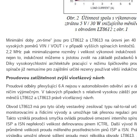
Minimální doby „on-time“ jsou pro LT8612 a LT8613 na úrovni jen 4
vysokých poměrů VIN / VOUT i v případě vyšších spínacích kmitočtů.
2,2 MHz pak minimalizujeme rozměry i velikost výkonové indukčnosti
nejen to, indukčnost můžeme s jistotou zvolit na základě požadavků k
Díky vysokorychlostní architektuře pracující v režimu špičkového pr
spínače již nemusíme pro zajištění určité rezervy používat větší indukčno
Proudovou zatížitelnost zvýší vícefázový návrh
Proudové odběry převyšující 6 A nejsou v automobilovém odvětví ani v d
ničím výjimečným. V takových případech s relativně vysokou zátěží po
měničů LT8612 a LT8613 právě vícefázový návrh.
Obvod LT8613 má pro tyto účely vestavěný zesilovač typu rail-to-rail u
monitorovacími a řídicími vývody a umožňuje tak přesnou regulaci pro
Takto vzniklá proudová smyčka ovládá proudové omezení interního spín
ISP a ISN nepřekročí velikost definovanou pinem ICTRL. Další vývod I
průměrné velikosti proudu měřeného prostřednictvím pinů ISP a ISN. Pr
výsledku umožní přesné sdílení proudu mezi několika obvody LT8613, a