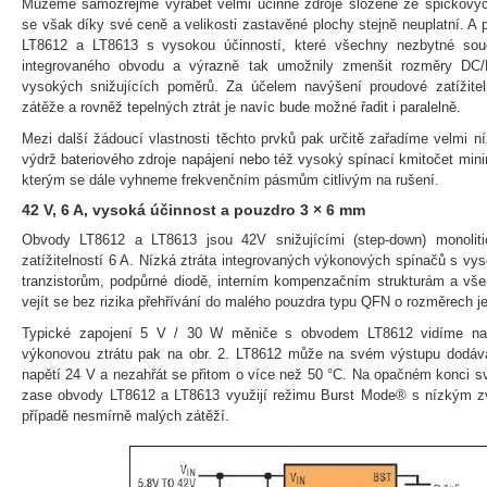
Můžeme samozřejmě vyrábět velmi účinné zdroje složené ze špičkových
se však díky své ceně a velikosti zastavěné plochy stejně neuplatní. A
LT8612 a LT8613 s vysokou účinností, které všechny nezbytné souč
integrovaného obvodu a výrazně tak umožnily zmenšit rozměry DC/
vysokých snižujících poměrů. Za účelem navýšení proudové zatížitelno
zátěže a rovněž tepelných ztrát je navíc bude možné řadit i paralelně.
Mezi další žádoucí vlastnosti těchto prvků pak určitě zařadíme velmi ní
výdrž bateriového zdroje napájení nebo též vysoký spínací kmitočet mini
kterým se dále vyhneme frekvenčním pásmům citlivým na rušení.
42 V, 6 A, vysoká účinnost a pouzdro 3 × 6 mm
Obvody LT8612 a LT8613 jsou 42V snižujícími (step-down) monoliti
zatížitelností 6 A. Nízká ztráta integrovaných výkonových spínačů s vy
tranzistorům, podpůrné diodě, interním kompenzačním strukturám a 
vejít se bez rizika přehřívání do malého pouzdra typu QFN o rozměrech j
Typické zapojení 5 V / 30 W měniče s obvodem LT8612 vidíme na o
výkonovou ztrátu pak na obr. 2. LT8612 může na svém výstupu dodáv
napětí 24 V a nezahřát se přitom o více než 50 °C. Na opačném konci 
zase obvody LT8612 a LT8613 využijí režimu Burst Mode® s nízkým zvl
případě nesmírně malých zátěží.