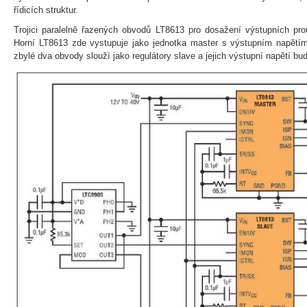
řídicích struktur.
Trojici paralelně řazených obvodů LT8613 pro dosažení výstupních pro
Horní LT8613 zde vystupuje jako jednotka master s výstupním napět
zbylé dva obvody slouží jako regulátory slave a jejich výstupní napětí b