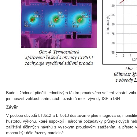
Bude-li žádoucí přidělit jednotlivým fázím proudového sdílení vlastní váhu 
jen upravit velikosti snímacích rezistorů mezi vývody ISP a ISN.
Závěr
V podobě obvodů LT8612 a LT8613 dostáváme plně integrované, monoliti
hustotou výkonu, které uspokojí i náročné požadavky průmyslových neb
zajištění účinných návrhů s vysokým proudovým zatížením, a přesto 
mohou být dále řazeny paralelně.