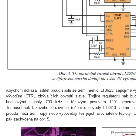
Abychom dokázali sdílet proud spolu se třemi měniči LT8613, zapojíme 
vývodům ICTRL zbývajících obvodů slave. Trojice regulátorů pak bu
hodinovými signály 700 kHz s fázovým posuvem 120° generova
Termosnímek takového 3fázového řešení s obvody LT8613 vidíme na
proudu mezi třemi čipy něco vypovídají též jejich srovnatelné teploty.
pak zachycena na obr. 5.