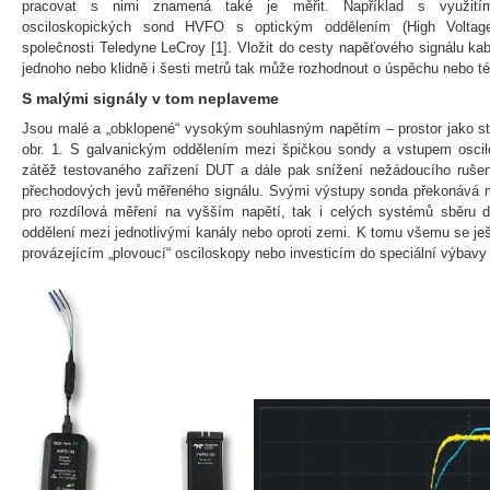
pracovat s nimi znamená také je měřit. Například s využití
osciloskopických sond HVFO s optickým oddělením (High Voltage F
společnosti Teledyne LeCroy [1]. Vložit do cesty napěťového signálu ka
jednoho nebo klidně i šesti metrů tak může rozhodnout o úspěchu nebo té
S malými signály v tom neplaveme
Jsou malé a „obklopené“ vysokým souhlasným napětím – prostor jako 
obr. 1. S galvanickým oddělením mezi špičkou sondy a vstupem osci
zátěž testovaného zařízení DUT a dále pak snížení nežádoucího rušení
přechodových jevů měřeného signálu. Svými výstupy sonda překonává mo
pro rozdílová měření na vyšším napětí, tak i celých systémů sběru d
oddělení mezi jednotlivými kanály nebo oproti zemi. K tomu všemu se j
provázejícím „plovoucí“ osciloskopy nebo investicím do speciální výbav