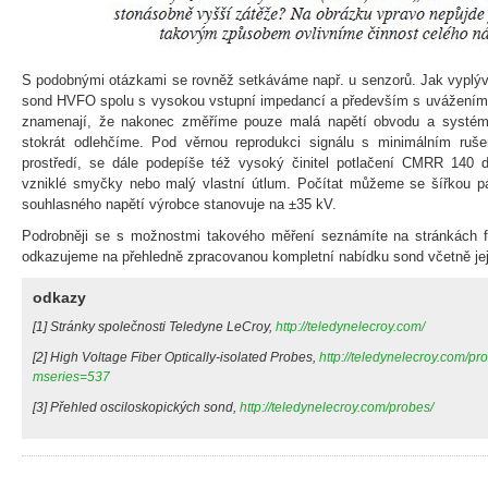
S podobnými otázkami se rovněž setkáváme např. u senzorů. Jak vyplývá 
sond HVFO spolu s vysokou vstupní impedancí a především s uvážením 
znamenají, že nakonec změříme pouze malá napětí obvodu a systému 
stokrát odlehčíme. Pod věrnou reprodukci signálu s minimálním ruš
prostředí, se dále podepíše též vysoký činitel potlačení CMRR 140 
vzniklé smyčky nebo malý vlastní útlum. Počítat můžeme se šířkou 
souhlasného napětí výrobce stanovuje na ±35 kV.
Podrobněji se s možnostmi takového měření seznámíte na stránkách f
odkazujeme na přehledně zpracovanou kompletní nabídku sond včetně jejic
odkazy
[1] Stránky společnosti Teledyne LeCroy,
http://teledynelecroy.com/
[2] High Voltage Fiber Optically-isolated Probes,
http://teledynelecroy.com/p
mseries=537
[3] Přehled osciloskopických sond,
http://teledynelecroy.com/probes/