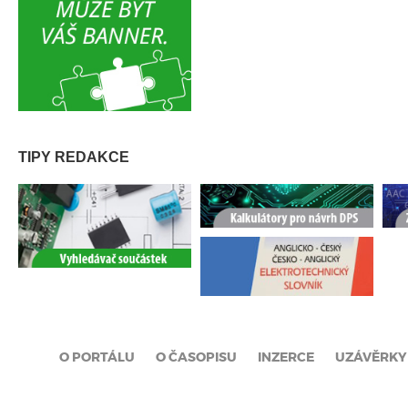
TIPY REDAKCE
O PORTÁLU
O ČASOPISU
INZERCE
UZÁVĚRKY