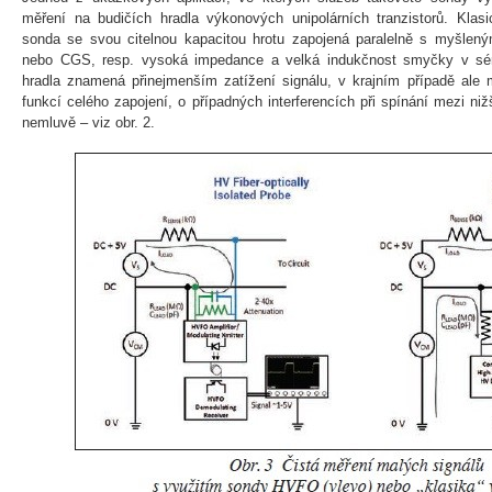
měření na budičích hradla výkonových unipolárních tranzistorů. Klas
sonda se svou citelnou kapacitou hrotu zapojená paralelně s myšlený
nebo CGS, resp. vysoká impedance a velká indukčnost smyčky v sér
hradla znamená přinejmenším zatížení signálu, v krajním případě ale
funkcí celého zapojení, o případných interferencích při spínání mezi niž
nemluvě – viz obr. 2.