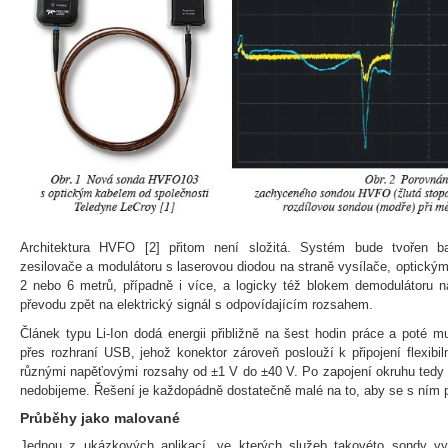
Architektura HVFO [2] přitom není složitá. Systém bude tvořen b
zesilovače a modulátoru s laserovou diodou na straně vysílače, optickým
2 nebo 6 metrů, případně i více, a logicky též blokem demodulátoru n
převodu zpět na elektrický signál s odpovídajícím rozsahem.
Článek typu Li-Ion dodá energii přibližně na šest hodin práce a poté m
přes rozhraní USB, jehož konektor zároveň poslouží k připojení flexibi
různými napěťovými rozsahy od ±1 V do ±40 V. Po zapojení okruhu tedy
nedobijeme. Řešení je každopádně dostatečně malé na to, aby se s ním 
Průběhy jako malované
Jednou z ukázkových aplikací, ve kterých služeb takovéto sondy v