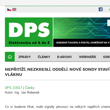
ODBORNÝ ČASOPIS A PORTÁL ZAMĚŘENÝ NA V
ZPRÁVY
ČLÁNKY
E-ARCHIV
WEBINÁŘE
ODK
NEPŘITÍŽÍ, NEZKRESLÍ, ODDĚLÍ. NOVÉ SONDY STAV
VLÁKNU
DPS 2/2017
|
Články
Autor: Ing. Jan Robenek
Co si budeme říkat, malé signály plovoucí na velkých napětích zname