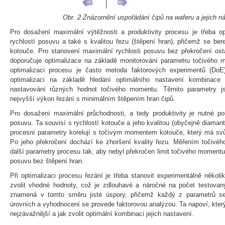
Obr. 2 Znázornění uspořádání čipů na waferu a jejich n
Pro dosažení maximální výtěžnosti a produktivity procesu je třeba op
rychlostí posuvu a také s kvalitou řezu (štěpení hran), přičemž se ber
kotouče. Pro stanovení maximální rychlosti posuvu bez překročení ost
doporučuje optimalizace na základě monitorování parametru točivého 
optimalizaci procesu je často metoda faktorových experimentů (DoE
optimalizaci na základě hledání optimálního nastavení kombinace
nastavování různých hodnot točivého momentu. Těmito parametry js
nejvyšší výkon řezání s minimálním štěpením hran čipů.
Pro dosažení maximální průchodnosti, a tedy produktivity je nutné po
posuvu. Ta souvisí s rychlostí kotouče a jeho kvalitou (obyčejně diaman
procesní parametry korelují s točivým momentem kotouče, který má svůj 
Po jeho překročení dochází ke zhoršení kvality řezu. Měřením točivéh
další parametry procesu tak, aby nebyl překročen limit točivého moment
posuvu bez štěpení hran.
Při optimalizaci procesu řezání je třeba stanovit experimentálně někol
zvolit vhodné hodnoty, což je zdlouhavé a náročné na počet testova
znamená v tomto směru jisté úspory, přičemž každý z parametrů s
úrovních a vyhodnocení se provede faktorovou analýzou. Ta napoví, který 
nejzávažnější a jak zvolit optimální kombinaci jejich nastavení.