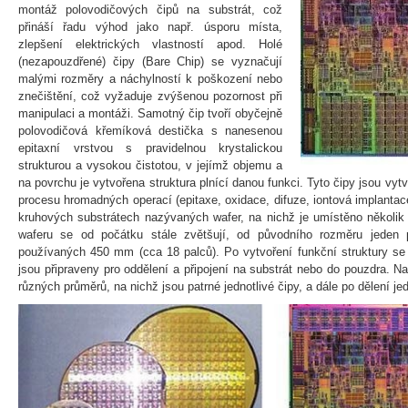
montáž polovodičových čipů na substrát, což
přináší řadu výhod jako např. úsporu místa,
zlepšení elektrických vlastností apod. Holé
(nezapouzdřené) čipy (Bare Chip) se vyznačují
malými rozměry a náchylností k poškození nebo
znečištění, což vyžaduje zvýšenou pozornost při
manipulaci a montáži. Samotný čip tvoří obyčejně
polovodičová křemíková destička s nanesenou
epitaxní vrstvou s pravidelnou krystalickou
strukturou a vysokou čistotou, v jejímž objemu a
na povrchu je vytvořena struktura plnící danou funkci. Tyto čipy jsou vy
procesu hromadných operací (epitaxe, oxidace, difuze, iontová implanta
kruhových substrátech nazývaných wafer, na nichž je umístěno několik 
waferu se od počátku stále zvětšují, od původního rozměru jeden
používaných 450 mm (cca 18 palců). Po vytvoření funkční struktury se č
jsou připraveny pro oddělení a připojení na substrát nebo do pouzdra. N
různých průměrů, na nichž jsou patrné jednotlivé čipy, a dále po dělení je