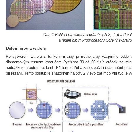
Obr. 1 Pohled na wafery o průměrech 2, 4, 6 a 8 pal
a jeden čip mikroprocesoru Core i7 (vpravo
Dělení čipů z waferu
Po vytvoření waferu s funkčními čipy je nutné čipy vzájemně odděli
diamantovým řezným kotoučem (rychlost 30 až 60 tisíc otáček za minu
nadrážkuje a potom rozlomí. Při tom je třeba zabezpečit i odstranění pra
při řezání. Tento postup je znázorněn na
obr. 2
vlevo zatímco vpravo je vy