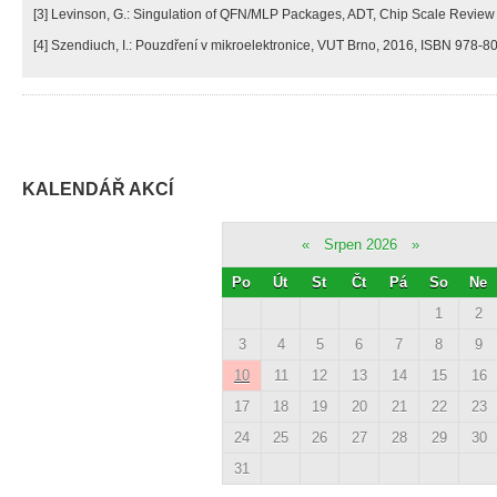
[3] Levinson, G.: Singulation of QFN/MLP Packages, ADT, Chip Scale Review
[4] Szendiuch, I.: Pouzdření v mikroelektronice, VUT Brno, 2016, ISBN 978-
KALENDÁŘ AKCÍ
«
Srpen 2026
»
Po
Út
St
Čt
Pá
So
Ne
1
2
3
4
5
6
7
8
9
10
11
12
13
14
15
16
17
18
19
20
21
22
23
24
25
26
27
28
29
30
31