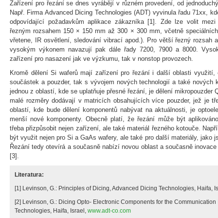
Zařízení pro řezání se dnes vyrábějí v různém provedení, od jednoduch
Např. Firma Advanced Dicing Technologies (ADT) vyvinula řadu 71xx, kde
odpovídající požadavkům aplikace zákazníka [1]. Zde lze volit mez
řezným rozsahem 150 × 150 mm až 300 × 300 mm, včetně speciálních v
vřetene, IR osvětlení, sledování vibrací apod.). Pro větší řezný rozsah
vysokým výkonem navazují pak dále řady 7200, 7900 a 8000. Vysoká 
zařízení pro nasazení jak ve výzkumu, tak v nonstop provozech.
Kromě dělení Si waferů mají zařízení pro řezání i další oblasti využití,
součástek a pouzder, tak s vývojem nových technologií a také nových k
jednou z oblastí, kde se uplatňuje přesné řezání, je dělení mikropouzder
malé rozměry dodávají v matricích obsahujících více pouzder, jež je tř
oblastí, kde bude dělení komponentů nabývat na aktuálnosti, je optoele
menší nové komponenty. Obecně platí, že řezání může být aplikováno
třeba přizpůsobit nejen zařízení, ale také materiál řezného kotouče. Nap
být využit nejen pro Si a GaAs wafery, ale také pro další materiály, jako j
Řezání tedy otevírá a současně nabízí novou oblast a současně inovace 
[3].
Literatura:
[1] Levinson, G.: Principles of Dicing, Advanced Dicing Technologies, Haifa, I
[2] Levinson, G.: Dicing Opto- Electronic Components for the Communication
Technologies, Haifa, Israel,
www.adt-co.com