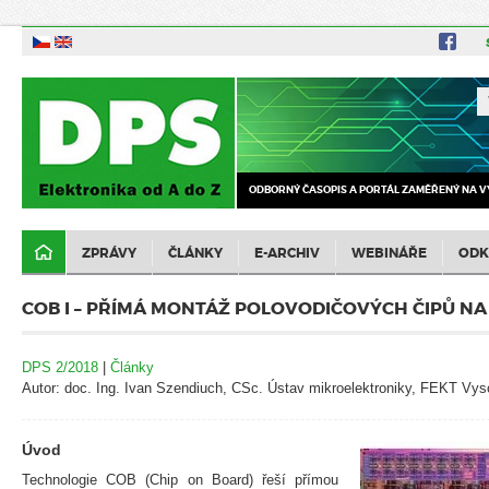
ODBORNÝ ČASOPIS A PORTÁL ZAMĚŘENÝ NA V
ZPRÁVY
ČLÁNKY
E-ARCHIV
WEBINÁŘE
ODK
COB I – PŘÍMÁ MONTÁŽ POLOVODIČOVÝCH ČIPŮ NA
DPS 2/2018
|
Články
Autor: doc. Ing. Ivan Szendiuch, CSc. Ústav mikroelektroniky, FEKT Vys
Úvod
Technologie COB (Chip on Board) řeší přímou