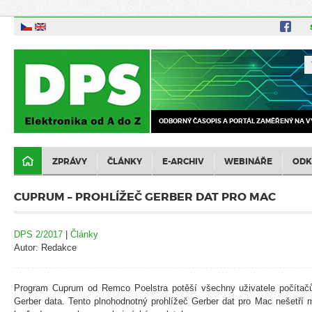
ODBORNÝ ČASOPIS A PORTÁL ZAMĚŘENÝ NA V
ZPRÁVY
ČLÁNKY
E-ARCHIV
WEBINÁŘE
ODK
CUPRUM – PROHLÍŽEČ GERBER DAT PRO MAC
DPS 2/2017
|
Články
Autor: Redakce
Program Cuprum od Remco Poelstra potěší všechny uživatele počítačů M
Gerber data. Tento plnohodnotný prohlížeč Gerber dat pro Mac nešetří m