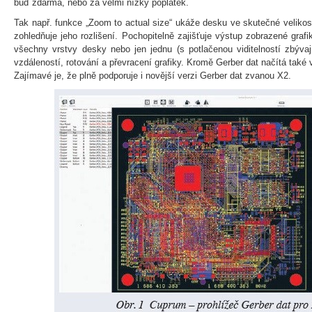
buď zdarma, nebo za velmi nízký poplatek.
Tak např. funkce „Zoom to actual size“ ukáže desku ve skutečné velikos
zohledňuje jeho rozlišení. Pochopitelně zajišťuje výstup zobrazené grafi
všechny vrstvy desky nebo jen jednu (s potlačenou viditelností zbýva
vzdáleností, rotování a převracení grafiky. Kromě Gerber dat načítá také 
Zajímavé je, že plně podporuje i novější verzi Gerber dat zvanou X2.