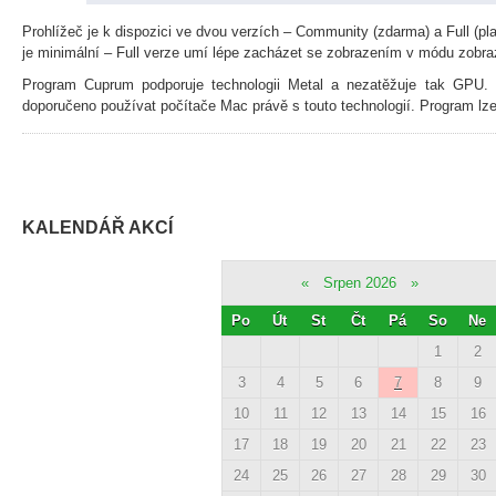
Prohlížeč je k dispozici ve dvou verzích – Community (zdarma) a Full (pl
je minimální – Full verze umí lépe zacházet se zobrazením v módu zobraz
Program Cuprum podporuje technologii Metal a nezatěžuje tak GPU. 
doporučeno používat počítače Mac právě s touto technologií. Program lz
KALENDÁŘ AKCÍ
«
Srpen 2026
»
Po
Út
St
Čt
Pá
So
Ne
1
2
3
4
5
6
7
8
9
10
11
12
13
14
15
16
17
18
19
20
21
22
23
24
25
26
27
28
29
30