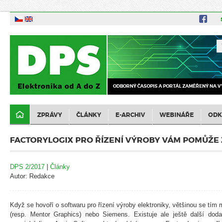
ODBORNÝ ČASOPIS A PORTÁL ZAMĚŘENÝ NA V
ZPRÁVY
ČLÁNKY
E-ARCHIV
WEBINÁŘE
ODK
FACTORYLOGIX PRO ŘÍZENÍ VÝROBY VÁM POMŮŽE
DPS 2/2017
|
Články
Autor: Redakce
Když se hovoří o softwaru pro řízení výroby elektroniky, většinou se tím
(resp. Mentor Graphics) nebo Siemens. Existuje ale ještě další doda