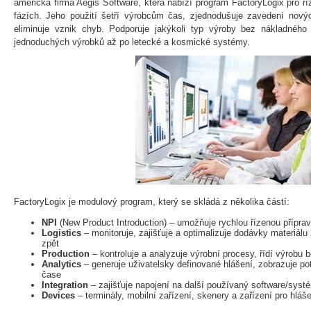
americká firma Aegis Software, která nabízí program FactoryLogix pro ří
fázích. Jeho použití šetří výrobcům čas, zjednodušuje zavedení nový
eliminuje vznik chyb. Podporuje jakýkoli typ výroby bez nákladného 
jednoduchých výrobků až po letecké a kosmické systémy.
FactoryLogix je modulový program, který se skládá z několika částí:
NPI
(New Product Introduction) – umožňuje rychlou řízenou přípra
Logistics
– monitoruje, zajišťuje a optimalizuje dodávky materiál
zpět
Production
– kontroluje a analyzuje výrobní procesy, řídí výrobu 
Analytics
– generuje uživatelsky definované hlášení, zobrazuje p
čase
Integration
– zajišťuje napojení na další používaný software/syst
Devices
– terminály, mobilní zařízení, skenery a zařízení pro hlá