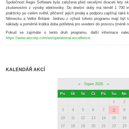
Společnost Aegis Software byla založena před necelými dvaceti lety sk
zkušenostmi z výroby elektroniky. Do dnešní doby má téměř 1 700 in
prakticky po celém světě, přičemž jejich prodej a podporu zajišťují také
Německu a Velké Británii. Jednou z výhod tohoto programu mají být ta
náklady a poměrně krátká doba potřebná pro uvedení do provozu (méně n
Pokud se zajímáte o tento druh programu, další informace nale
https://www.aiscorp.com/en/operational-excellence
.
KALENDÁŘ AKCÍ
«
Srpen 2026
»
Po
Út
St
Čt
Pá
So
Ne
1
2
3
4
5
6
7
8
9
10
11
12
13
14
15
16
17
18
19
20
21
22
23