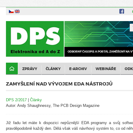
ODBORNÝ ČASOPIS A PORTÁL ZAMĚŘENÝ NA V
ZPRÁVY
ČLÁNKY
E-ARCHIV
WEBINÁŘE
ODK
ZAMYŠLENÍ NAD VÝVOJEM EDA NÁSTROJŮ
DPS 2/2017
|
Články
Autor: Andy Shaughnessy, The PCB Design Magazine
Již řadu let máte k dispozici nejrůznější EDA programy a svůj softw
pravděpodobně každý den. Dělá však váš návrhový systém to, co od ně