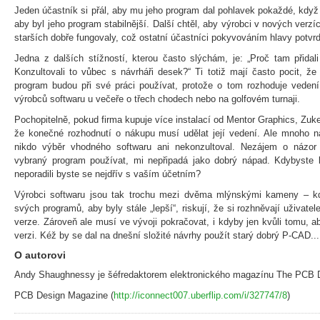
Jeden účastník si přál, aby mu jeho program dal pohlavek pokaždé, když
aby byl jeho program stabilnější. Další chtěl, aby výrobci v nových verzí
starších dobře fungovaly, což ostatní účastníci pokyvováním hlavy potvrdi
Jedna z dalších stížností, kterou často slýchám, je: „Proč tam přida
Konzultovali to vůbec s návrháři desek?“ Ti totiž mají často pocit, že
program budou při své práci používat, protože o tom rozhoduje vedení 
výrobců softwaru u večeře o třech chodech nebo na golfovém turnaji.
Pochopitelně, pokud firma kupuje více instalací od Mentor Graphics, Zuk
že konečné rozhodnutí o nákupu musí udělat její vedení. Ale mnoho ná
nikdo výběr vhodného softwaru ani nekonzultoval. Nezájem o názor
vybraný program používat, mi nepřipadá jako dobrý nápad. Kdybyste k
neporadili byste se nejdřív s vaším účetním?
Výrobci softwaru jsou tak trochu mezi dvěma mlýnskými kameny – kd
svých programů, aby byly stále „lepší“, riskují, že si rozhněvají uživatele
verze. Zároveň ale musí ve vývoji pokračovat, i kdyby jen kvůli tomu, 
verzi. Kéž by se dal na dnešní složité návrhy použít starý dobrý P-CAD...
O autorovi
Andy Shaughnessy je šéfredaktorem elektronického magazínu The PCB 
PCB Design Magazine (
http://iconnect007.uberflip.com/i/327747/8
)