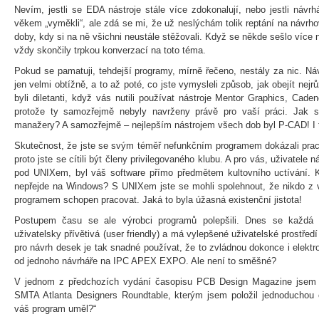
Nevím, jestli se EDA nástroje stále více zdokonalují, nebo jestli návrh
věkem „vyměkli“, ale zdá se mi, že už neslýchám tolik reptání na návrh
doby, kdy si na ně všichni neustále stěžovali. Když se někde sešlo více 
vždy skončily trpkou konverzací na toto téma.
Pokud se pamatuji, tehdejší programy, mírně řečeno, nestály za nic. Ná
jen velmi obtížně, a to až poté, co jste vymysleli způsob, jak obejít nejr
byli diletanti, když vás nutili používat nástroje Mentor Graphics, Caden
protože ty samozřejmě nebyly navrženy právě pro vaší práci. Jak s
manažery? A samozřejmě – nejlepším nástrojem všech dob byl P-CAD! I 
Skutečnost, že jste se svým téměř nefunkčním programem dokázali praco
proto jste se cítili být členy privilegovaného klubu. A pro vás, uživatele
pod UNIXem, byl váš software přímo předmětem kultovního uctívání. Ko
nepřejde na Windows? S UNIXem jste se mohli spolehnout, že nikdo z 
programem schopen pracovat. Jaká to byla úžasná existenční jistota!
Postupem času se ale výrobci programů polepšili. Dnes se každá 
uživatelsky přívětivá (user friendly) a má vylepšené uživatelské prostře
pro návrh desek je tak snadné používat, že to zvládnou dokonce i elektro
od jednoho návrháře na IPC APEX EXPO. Ale není to směšné?
V jednom z předchozích vydání časopisu PCB Design Magazine jsem 
SMTA Atlanta Designers Roundtable, kterým jsem položil jednoduchou o
váš program uměl?“