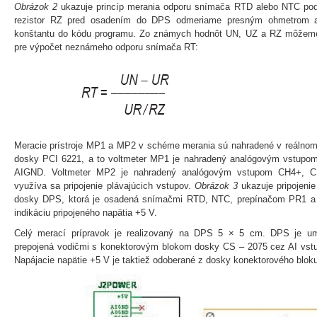
Obrázok 2
ukazuje princíp merania odporu snímača RTD alebo NTC pod
rezistor RZ pred osadením do DPS odmeriame presným ohmetrom a
konštantu do kódu programu. Zo známych hodnôt UN, UZ a RZ môžeme 
pre výpočet neznámeho odporu snímača RT:
Meracie prístroje MP1 a MP2 v schéme merania sú nahradené v reálnom
dosky PCI 6221, a to voltmeter MP1 je nahradený analógovým vstup
AIGND. Voltmeter MP2 je nahradený analógovým vstupom CH4+, 
využíva sa pripojenie plávajúcich vstupov.
Obrázok 3
ukazuje pripojeni
dosky DPS, ktorá je osadená snímačmi RTD, NTC, prepínačom PR1 a 
indikáciu pripojeného napätia +5 V.
Celý merací prípravok je realizovaný na DPS 5 × 5 cm. DPS je um
prepojená vodičmi s konektorovým blokom dosky CS – 2075 cez AI v
Napájacie napätie +5 V je taktiež odoberané z dosky konektorového bloku