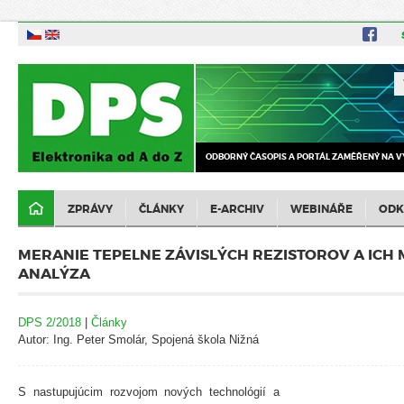
ODBORNÝ ČASOPIS A PORTÁL ZAMĚŘENÝ NA V
ZPRÁVY
ČLÁNKY
E-ARCHIV
WEBINÁŘE
ODK
MERANIE TEPELNE ZÁVISLÝCH REZISTOROV A ICH
ANALÝZA
DPS 2/2018
|
Články
Autor: Ing. Peter Smolár, Spojená škola Nižná
S nastupujúcim rozvojom nových technológií a