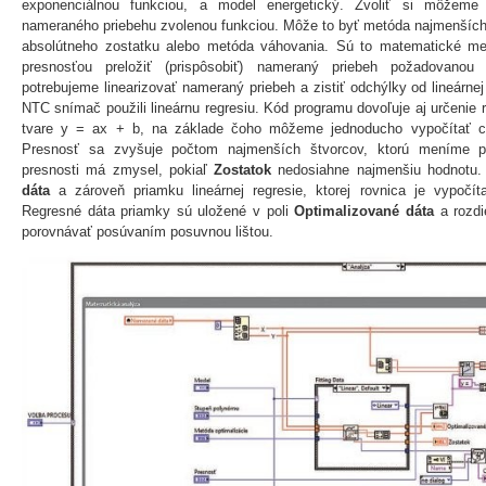
exponenciálnou funkciou, a model energetický. Zvoliť si môžeme 
nameraného priebehu zvolenou funkciou. Môže to byť metóda najmenších
absolútneho zostatku alebo metóda váhovania. Sú to matematické me
presnosťou preložiť (prispôsobiť) nameraný priebeh požadovano
potrebujeme linearizovať nameraný priebeh a zistiť odchýlky od lineárne
NTC snímač použili lineárnu regresiu. Kód programu dovoľuje aj určenie
tvare y = ax + b, na základe čoho môžeme jednoducho vypočítať cit
Presnosť sa zvyšuje počtom najmenších štvorcov, ktorú meníme
presnosti má zmysel, pokiaľ
Zostatok
nedosiahne najmenšiu hodnotu
dáta
a zároveň priamku lineárnej regresie, ktorej rovnica je vypočí
Regresné dáta priamky sú uložené v poli
Optimalizované dáta
a rozd
porovnávať posúvaním posuvnou lištou.