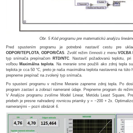
Obr. 5 Kód programu pre matematickú analýzu lineárn
Pred spustením programu je potrebné nastaviť cestu pre ukla
ODPOR/TEPLOTA
,
ODPOR/ČAS
. Zvoliť režim činnosti z menu
VOĽBA
typ snímača prepínačom
RTD/NTC
. Nastaviť požadovanú teplotu, pri
voľbou
Maximálna teplota
. Na meranie sme použili ako zdroj tepla s
teplota je cca 50 °C, preto je naša maximálna teplota nastavená na tút
prepneme prepínač na zvolený typ snímača.
Po spustení programu v režime Meranie zapneme zdroj tepla. Po dosi
program zastaví a zobrazí namerané údaje. Prepneme program do režim
V Analýze programu zvolíme Model Linear, Metódu Least Square, Pr
priebeh je presne nahradený rovnicou priamky y = −200 + 2x. Optimaliz
nameranými – pozri
obrázok 6
.