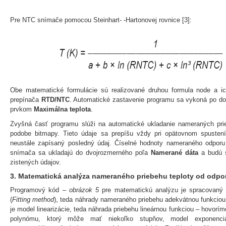
Pre NTC snímače pomocou Steinhart- -Hartonovej rovnice [3]:
Obe matematické formulácie sú realizované druhou formula node a i
prepínača
RTD/NTC
. Automatické zastavenie programu sa vykoná po dos
prvkom
Maximálna teplota
.
Zvyšná časť programu slúži na automatické ukladanie nameraných pr
podobe bitmapy. Tieto údaje sa prepíšu vždy pri opätovnom spusten
neustále zapísaný posledný údaj. Číselné hodnoty nameraného odporu
snímača sa ukladajú do dvojrozmerného poľa
Namerané dáta
a budú 
zistených údajov.
3. Matematická analýza nameraného priebehu teploty od odpo
Programový kód
– obrázok 5
pre matematickú analýzu je spracovaný
(
Fitting method
), teda náhrady nameraného priebehu adekvátnou funkciou
je model linearizácie, teda náhrada priebehu lineárnou funkciou – hovoríme 
polynómu, ktorý môže mať niekoľko stupňov, model exponenciá