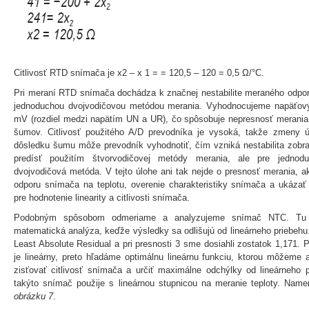
Citlivosť RTD snímača je x2 – x 1 = = 120,5 – 120 = 0,5 Ω/°C.
Pri meraní RTD snímača dochádza k značnej nestabilite meraného odpor
jednoduchou dvojvodičovou metódou merania. Vyhodnocujeme napäťový
mV (rozdiel medzi napätím UN a UR), čo spôsobuje nepresnosť merania 
šumov. Citlivosť použitého A/D prevodníka je vysoká, takže zmeny 
dôsledku šumu môže prevodník vyhodnotiť, čím vzniká nestabilita zobr
predísť použitím štvorvodičovej metódy merania, ale pre jednod
dvojvodičová metóda. V tejto úlohe ani tak nejde o presnosť merania, 
odporu snímača na teplotu, overenie charakteristiky snímača a ukázať
pre hodnotenie linearity a citlivosti snímača.
Podobným spôsobom odmeriame a analyzujeme snímač NTC. Tu j
matematická analýza, keďže výsledky sa odlišujú od lineárneho priebehu
Least Absolute Residual a pri presnosti 3 sme dosiahli zostatok 1,171. P
je lineárny, preto hľadáme optimálnu lineárnu funkciu, ktorou môžeme
zisťovať citlivosť snímača a určiť maximálne odchýlky od lineárneho p
takýto snímač použije s lineárnou stupnicou na meranie teploty. Nam
obrázku 7
.