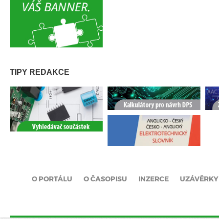
TIPY REDAKCE
O PORTÁLU
O ČASOPISU
INZERCE
UZÁVĚRKY