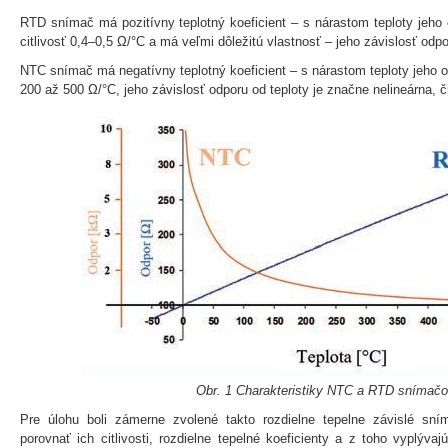
RTD snímač má pozitívny teplotný koeficient – s nárastom teploty jeh
citlivosť 0,4–0,5 Ω/°C a má veľmi dôležitú vlastnosť – jeho závislosť odpor
NTC snímač má negatívny teplotný koeficient – s nárastom teploty jeho o
200 až 500 Ω/°C, jeho závislosť odporu od teploty je značne nelineárna, 
Obr. 1 Charakteristiky NTC a RTD snímač
Pre úlohu boli zámerne zvolené takto rozdielne tepelne závislé sn
porovnať ich citlivosti, rozdielne tepelné koeficienty a z toho vyplý