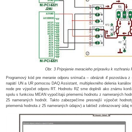
Obr. 3 Pripojenie meracieho prípravku k rozhraniu
Programový kód pre meranie odporu snímača –
obrázok 4
pozostáva z 
napätí UN a UR pomocou DAQ Assistant, multiplexného delenia kanálov 
node pre výpočet odporu RT. Hodnotu RZ sme doplnili ako známu konšta
spolu s funkciou MEAN vypočítajú priemernú hodnotu z nameraných hodn
25 nameraných hodnôt. Takto zabezpečíme presnejší výpočet hodnot
priemerná hodnota z 25 nameraných údajov) a taktiež zobrazovaný údaj na d