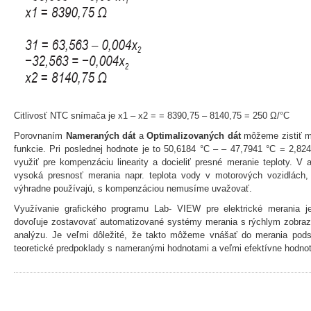
Citlivosť NTC snímača je x1 – x2 = = 8390,75 – 8140,75 = 250 Ω/°C
Porovnaním
Nameraných dát
a
Optimalizovaných dát
môžeme zistiť m
funkcie. Pri poslednej hodnote je to 50,6184 °C – – 47,7941 °C = 2,82
využiť pre kompenzáciu linearity a docieliť presné meranie teploty. V 
vysoká presnosť merania napr. teplota vody v motorových vozidlác
výhradne používajú, s kompenzáciou nemusíme uvažovať.
Využívanie grafického programu Lab- VIEW pre elektrické merania j
dovoľuje zostavovať automatizované systémy merania s rýchlym zobra
analýzu. Je veľmi dôležité, že takto môžeme vnášať do merania pods
teoretické predpoklady s nameranými hodnotami a veľmi efektívne hodnot