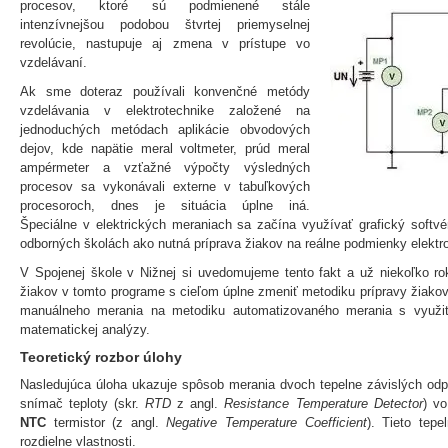
procesov, ktoré sú podmienené stále
intenzívnejšou podobou štvrtej priemyselnej
revolúcie, nastupuje aj zmena v prístupe vo
vzdelávaní.
Ak sme doteraz používali konvenčné metódy
vzdelávania v elektrotechnike založené na
jednoduchých metódach aplikácie obvodových
dejov, kde napätie meral voltmeter, prúd meral
ampérmeter a vzťažné výpočty výsledných
procesov sa vykonávali externe v tabuľkových
procesoroch, dnes je situácia úplne iná.
Špeciálne v elektrických meraniach sa začína využívať grafický softv
odborných školách ako nutná príprava žiakov na reálne podmienky elektro
V Spojenej škole v Nižnej si uvedomujeme tento fakt a už niekoľko ro
žiakov v tomto programe s cieľom úplne zmeniť metodiku prípravy žiakov 
manuálneho merania na metodiku automatizovaného merania s využití
matematickej analýzy.
Teoretický rozbor úlohy
Nasledujúca úloha ukazuje spôsob merania dvoch tepelne závislých odp
snímač teploty (skr.
RTD
z angl.
Resistance Temperature Detector
) v
NTC
termistor (z angl.
Negative Temperature Coefficient
). Tieto tep
rozdielne vlastnosti.