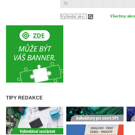
31
Všechny akc
TIPY REDAKCE