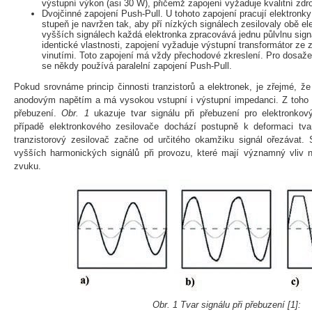
výstupní výkon (asi 30 W), přičemž zapojení vyžaduje kvalitní zdro
Dvojčinné zapojení Push-Pull. U tohoto zapojení pracují elektronky
stupeň je navržen tak, aby pří nízkých signálech zesilovaly obě ele
vyšších signálech každá elektronka zpracovává jednu půlvlnu sign
identické vlastnosti, zapojení vyžaduje výstupní transformátor ze 
vinutími. Toto zapojení má vždy přechodové zkreslení. Pro dosaž
se někdy používá paralelní zapojení Push-Pull.
Pokud srovnáme princip činnosti tranzistorů a elektronek, je zřejmé, ž
anodovým napětím a má vysokou vstupní i výstupní impedanci. Z toho v
přebuzení.
Obr. 1
ukazuje tvar signálu při přebuzení pro elektronkov
případě elektronkového zesilovače dochází postupně k deformaci tva
tranzistorový zesilovač začne od určitého okamžiku signál ořezávat. 
vyšších harmonických signálů při provozu, které mají významný vliv n
zvuku.
Obr. 1 Tvar signálu při přebuzení [1]: