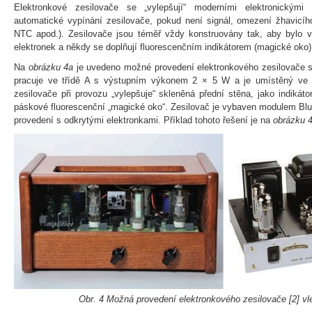
Elektronkové zesilovače se „vylepšují“ moderními elektronickými
automatické vypínání zesilovače, pokud není signál, omezení žhavicího
NTC apod.). Zesilovače jsou téměř vždy konstruovány tak, aby bylo vid
elektronek a někdy se doplňují fluorescenčním indikátorem (magické oko)
Na
obrázku 4a
je uvedeno možné provedení elektronkového zesilovače
pracuje ve třídě A s výstupním výkonem 2 × 5 W a je umístěný ve d
zesilovače při provozu „vylepšuje“ skleněná přední stěna, jako indikát
páskové fluorescenční „magické oko“. Zesilovač je vybaven modulem Blue
provedení s odkrytými elektronkami. Příklad tohoto řešení je na
obrázku 
Obr. 4 Možná provedení elektronkového zesilovače [2] vle