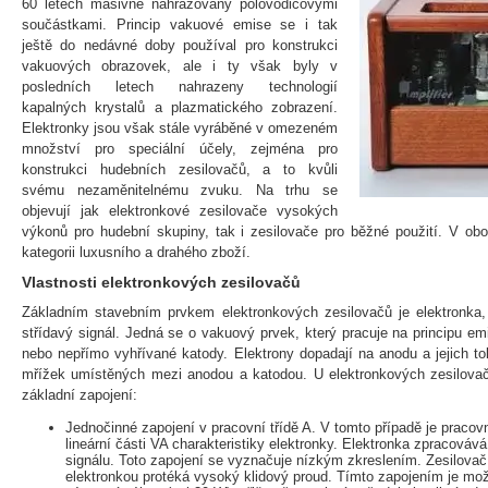
60 letech masivně nahrazovány polovodičovými
součástkami. Princip vakuové emise se i tak
ještě do nedávné doby používal pro konstrukci
vakuových obrazovek, ale i ty však byly v
posledních letech nahrazeny technologií
kapalných krystalů a plazmatického zobrazení.
Elektronky jsou však stále vyráběné v omezeném
množství pro speciální účely, zejména pro
konstrukci hudebních zesilovačů, a to kvůli
svému nezaměnitelnému zvuku. Na trhu se
objevují jak elektronkové zesilovače vysokých
výkonů pro hudební skupiny, tak i zesilovače pro běžné použití. V ob
kategorii luxusního a drahého zboží.
Vlastnosti elektronkových zesilovačů
Základním stavebním prvkem elektronkových zesilovačů je elektronka,
střídavý signál. Jedná se o vakuový prvek, který pracuje na principu e
nebo nepřímo vyhřívané katody. Elektrony dopadají na anodu a jejich 
mřížek umístěných mezi anodou a katodou. U elektronkových zesilovačů
základní zapojení:
Jednočinné zapojení v pracovní třídě A. V tomto případě je pracov
lineární části VA charakteristiky elektronky. Elektronka zpracováv
signálu. Toto zapojení se vyznačuje nízkým zkreslením. Zesilova
elektronkou protéká vysoký klidový proud. Tímto zapojením je mo