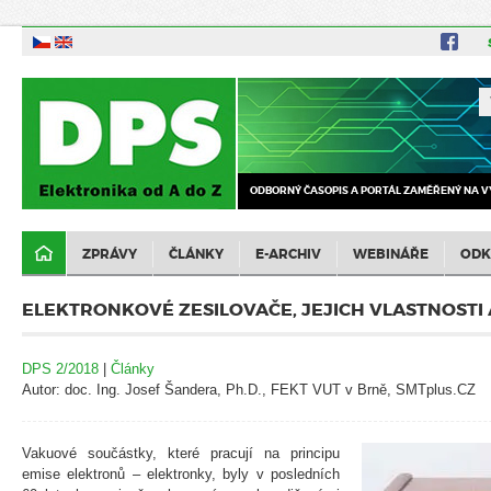
ODBORNÝ ČASOPIS A PORTÁL ZAMĚŘENÝ NA V
ZPRÁVY
ČLÁNKY
E-ARCHIV
WEBINÁŘE
ODK
ELEKTRONKOVÉ ZESILOVAČE, JEJICH VLASTNOSTI
DPS 2/2018
|
Články
Autor: doc. Ing. Josef Šandera, Ph.D., FEKT VUT v Brně, SMTplus.CZ
Vakuové součástky, které pracují na principu
emise elektronů – elektronky, byly v posledních