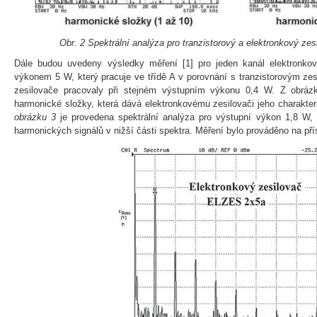
Obr. 2 Spektrální analýza pro tranzistorový a elektronkový ze
Dále budou uvedeny výsledky měření [1] pro jeden kanál elektronko
výkonem 5 W, který pracuje ve třídě A v porovnání s tranzistorovým z
zesilovače pracovaly při stejném výstupním výkonu 0,4 W. Z obrázk
harmonické složky, která dává elektronkovému zesilovači jeho charakter
obrázku 3
je provedena spektrální analýza pro výstupní výkon 1,8 W,
harmonických signálů v nižší části spektra. Měření bylo prováděno na př