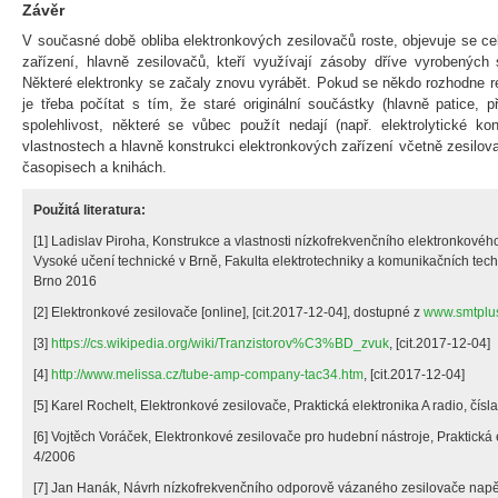
Závěr
V současné době obliba elektronkových zesilovačů roste, objevuje se ce
zařízení, hlavně zesilovačů, kteří využívají zásoby dříve vyrobených 
Některé elektronky se začaly znovu vyrábět. Pokud se někdo rozhodne re
je třeba počítat s tím, že staré originální součástky (hlavně patice,
spolehlivost, některé se vůbec použít nedají (např. elektrolytické k
vlastnostech a hlavně konstrukci elektronkových zařízení včetně zesilov
časopisech a knihách.
Použitá literatura:
[1] Ladislav Piroha, Konstrukce a vlastnosti nízkofrekvenčního elektronkovéh
Vysoké učení technické v Brně, Fakulta elektrotechniky a komunikačních techn
Brno 2016
[2] Elektronkové zesilovače [online], [cit.2017-12-04], dostupné z
www.smtplu
[3]
https://cs.wikipedia.org/wiki/Tranzistorov%C3%BD_zvuk
, [cit.2017-12-04]
[4]
http://www.melissa.cz/tube-amp-company-tac34.htm
, [cit.2017-12-04]
[5] Karel Rochelt, Elektronkové zesilovače, Praktická elektronika A radio, čísla
[6] Vojtěch Voráček, Elektronkové zesilovače pro hudební nástroje, Praktická el
4/2006
[7] Jan Hanák, Návrh nízkofrekvenčního odporově vázaného zesilovače napě