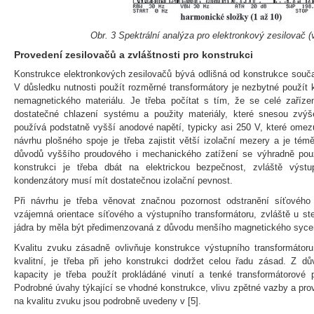
Obr. 3 Spektrální analýza pro elektronkový zesilovač 
Provedení zesilovačů a zvláštnosti pro konstrukci
Konstrukce elektronkových zesilovačů bývá odlišná od konstrukce souča
V důsledku nutnosti použít rozměrné transformátory je nezbytné použít 
nemagnetického materiálu. Je třeba počítat s tím, že se celé zařízen
dostatečné chlazení systému a použity materiály, které snesou zvýš
používá podstatně vyšší anodové napětí, typicky asi 250 V, které omez
návrhu plošného spoje je třeba zajistit větší izolační mezery a je té
důvodů vyššího proudového i mechanického zatížení se výhradně pou
konstrukci je třeba dbát na elektrickou bezpečnost, zvláště výstu
kondenzátory musí mít dostatečnou izolační pevnost.
Při návrhu je třeba věnovat značnou pozornost odstranění síťového
vzájemná orientace síťového a výstupního transformátoru, zvláště u ste
jádra by měla být předimenzovaná z důvodu menšího magnetického syce
Kvalitu zvuku zásadně ovlivňuje konstrukce výstupního transformátor
kvalitní, je třeba při jeho konstrukci dodržet celou řadu zásad. Z d
kapacity je třeba použít prokládáné vinutí a tenké transformátorové 
Podrobné úvahy týkající se vhodné konstrukce, vlivu zpětné vazby a pro
na kvalitu zvuku jsou podrobně uvedeny v [5].