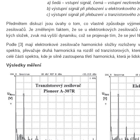
a) šedá – vstupní signál, černá – vstupní nezkresle
b) výstupní signál při přebuzení u elektronkového z
c) výstupní signál při přebuzení u tranzistorového 
Předmětem diskuzí jsou úvahy o tom, co vlastně způsobuje výjime
zesilovačů. Je změřeným faktem, že se u elektronkových zesilovačů o
kých složek, zvuk má vyšší dynamiku, což se projevuje tím, že se jeví hl
Podle [3] mají elektronkové zesilovače harmonické složky rozloženy v
spektra, převažuje druhá harmonická na rozdíl od tranzistorových, kte
celé části spektra, kde je silně zastoupena třetí harmonická, která je li
Výsledky měření