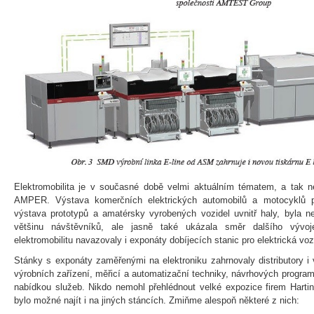
Elektromobilita je v současné době velmi aktuálním tématem, a tak n
AMPER. Výstava komerčních elektrických automobilů a motocyklů p
výstava prototypů a amatérsky vyrobených vozidel uvnitř haly, byla n
většinu návštěvníků, ale jasně také ukázala směr dalšího vývoj
elektromobilitu navazovaly i exponáty dobíjecích stanic pro elektrická voz
Stánky s exponáty zaměřenými na elektroniku zahrnovaly distributory i
výrobních zařízení, měřicí a automatizační techniky, návrhových programů
nabídkou služeb. Nikdo nemohl přehlédnout velké expozice firem Harting
bylo možné najít i na jiných stáncích. Zmiňme alespoň některé z nich: