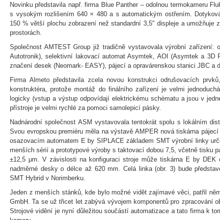
Novinku představila např. firma Blue Panther – odolnou termokameru Fl
s vysokým rozlišením 640 × 480 a s automatickým ostřením. Dotykov
150 % větší plochu zobrazení než standardní 3,5" displeje a umožňuje z
prostorách.
Společnost AMTEST Group již tradičně vystavovala výrobní zařízení:
Autotronik), selektivní lakovací automat Asymtek, AOI (Asymtek a 3D P
značení desek (Neomark- EASY), pájecí a opravárenskou stanici JBC a d
Firma Almeto představila zcela novou konstrukci odrušovacích prvků
konstruktéra, protože montáž do finálního zařízení je velmi jednoduch
logicky (vstup a výstup odpovídají elektrickému schématu a jsou v jedné 
přístroje je velmi rychlé za pomoci samolepicí pásky.
Nadnárodní společnost ASM vystavovala tentokrát spolu s lokálním dis
Svou evropskou premiéru měla na výstavě AMPER nová tiskárna pájecí 
osazovacím automatem E by SIPLACE základem SMT výrobní linky určen
menších sérií a prototypové výroby s taktovací dobou 7,5, včetně tisku p
±12,5 μm. V závislosti na konfiguraci stroje může tiskárna E by DEK o
nadměrné desky o délce až 620 mm. Celá linka (obr. 3) bude představ
SMT Hybrid v Norimberku.
Jeden z menších stánků, kde bylo možné vidět zajímavé věci, patřil něm
GmbH. Ta se už třicet let zabývá vývojem komponentů pro zpracování o
Strojové vidění je nyní důležitou součástí automatizace a tato firma k t