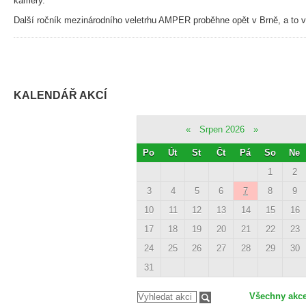
kamery.
Další ročník mezinárodního veletrhu AMPER proběhne opět v Brně, a to v
KALENDÁŘ AKCÍ
«
Srpen 2026
»
Po
Út
St
Čt
Pá
So
Ne
1
2
3
4
5
6
7
8
9
10
11
12
13
14
15
16
17
18
19
20
21
22
23
24
25
26
27
28
29
30
31
Všechny akc