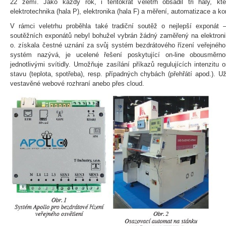
22 zemí. Jako každý rok, i tentokrát veletrh obsadil tři haly, kt
elektrotechnika (hala P), elektronika (hala F) a měření, automatizace a k
V rámci veletrhu proběhla také tradiční soutěž o nejlepší expon
soutěžních exponátů nebyl bohužel vybrán žádný zaměřený na elektroniku
o. získala čestné uznání za svůj systém bezdrátového řízení veřejného o
systém nazývá, je ucelené řešení poskytující on-line obousměrn
jednotlivými svítidly. Umožňuje zasílání příkazů regulujících intenzitu 
stavu (teplota, spotřeba), resp. případných chybách (přehřátí apod.). 
vestavěné webové rozhraní anebo přes cloud.