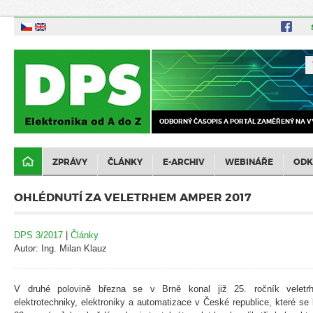
ODBORNÝ ČASOPIS A PORTÁL ZAMĚŘENÝ NA V
ZPRÁVY
ČLÁNKY
E-ARCHIV
WEBINÁŘE
ODK
OHLÉDNUTÍ ZA VELETRHEM AMPER 2017
DPS 3/2017
|
Články
Autor: Ing. Milan Klauz
V druhé polovině března se v Brně konal již 25. ročník veletr
elektrotechniky, elektroniky a automatizace v České republice, které se 