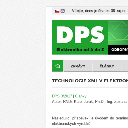
Vítejte, dnes je čtvrtek 06. srpen
ODBORNÝ
ZPRÁVY
ČLÁNKY
TECHNOLOGIE XML V ELEKTRON
DPS 3/2017
|
Články
Autor: RNDr. Karel Jurák, Ph.D., Ing. Zuzan
Následující příspěvek je úvodem do termino
elektronických výrobků.