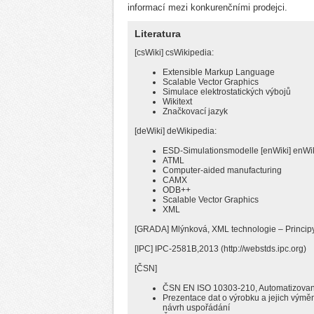
informací mezi konkurenčními prodejci.
Literatura
[csWiki] csWikipedia:
Extensible Markup Language
Scalable Vector Graphics
Simulace elektrostatických výbojů
Wikitext
Značkovací jazyk
[deWiki] deWikipedia:
ESD-Simulationsmodelle [enWiki] enWi
ATML
Computer-aided manufacturing
CAMX
ODB++
Scalable Vector Graphics
XML
[GRADA] Mlýnková, XML technologie – Principy 
[IPC] IPC-2581B,2013 (http://webstds.ipc.org)
[ČSN]
ČSN EN ISO 10303-210, Automatizované
Prezentace dat o výrobku a jejich výměn
návrh uspořádání