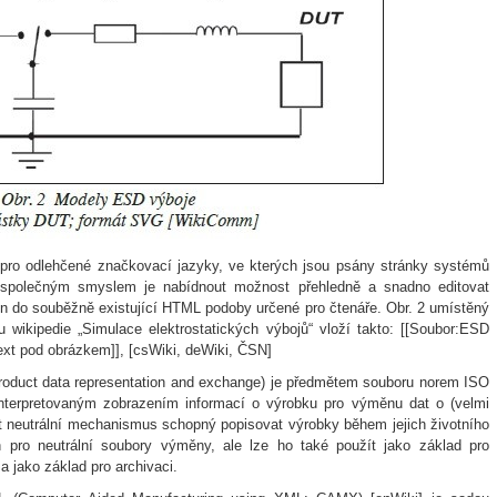
í pro odlehčené značkovací jazyky, ve kterých jsou psány stránky systémů
ch společným smyslem je nabídnout možnost přehledně a snadno editovat
ěn do souběžně existující HTML podoby určené pro čtenáře. Obr. 2 umístěný
ikipedie „Simulace elektrostatických výbojů“ vloží takto: [[Soubor:ESD
ext pod obrázkem]], [csWiki, deWiki, ČSN]
Product data representation and exchange) je předmětem souboru norem ISO
nterpretovaným zobrazením informací o výrobku pro výměnu dat o (velmi
t neutrální mechanismus schopný popisovat výrobky během jejich životního
pro neutrální soubory výměny, ale lze ho také použít jako základ pro
a jako základ pro archivaci.