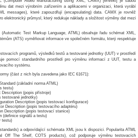
L (Computer Aided Manufacturing using XML; CAMX) [enWiki] je sadou
u dat mezi výrobním zařízením a aplikacemi v organizaci, která vyrábí
ML messages), které zapouzdřují (encapsulating) data. CAMX je rovněž
 elektronický průmysl, který redukuje náklady a složitost výměny dat mezi
ní (Automatic Test Markup Language, ATML) obsahuje řadu schémat XML,
témům (ATS) vyměňovat informace ve společném formátu, který respektuje
estovacích programů, výsledků testů a testované jednotky (UUT) v prostředí
je pomocí standardního prostředí pro výměnu informací z UUT, testu a
ovacího systému.
rmy (část z nich byla zavedena jako IEC 61671):
tandard (základní norma ATML)
s testu)
Description (popis přístroje)
 testované jednotky)
uration Description (popis testovací konfigurace)
or Description (popis testovacího adaptéru)
n Description (popis testovací stanice)
 (definice signálů a testu)
 testu)
’ standards) a odpovídající schémata XML jsou k dispozici. Popularita ATML
l Off The Shelf, COTS products), což podporuje výměnu testovacích