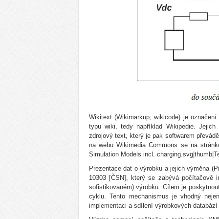
Wikitext (Wikimarkup; wikicode) je označen
typu wiki, tedy například Wikipedie. Jeji
zdrojový text, který je pak softwarem převád
na webu Wikimedia Commons se na stránku w
Simulation Models incl. charging.svg|thumb|T
Prezentace dat o výrobku a jejich výměna (
10303 [ČSN], který se zabývá počítačově i
sofistikovaném) výrobku. Cílem je poskytnou
cyklu. Tento mechanismus je vhodný nejen 
implementaci a sdílení výrobkových databází 