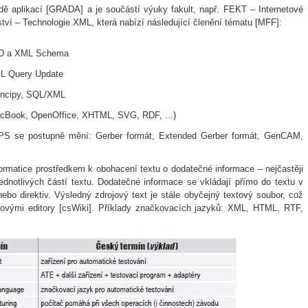
ě aplikací [GRADA] a je součástí výuky fakult, např. FEKT – Internetové
tví – Technologie XML, která nabízí následující členění tématu [MFF]:
DTD a XML Schema
ML Query Update
rincipy, SQL/XML
ocBook, OpenOffice, XHTML, SVG, RDF, ...)
PS se postupně mění: Gerber formát, Extended Gerber formát, GenCAM,
ormatice prostředkem k obohacení textu o dodatečné informace – nejčastěji
dnotlivých částí textu. Dodatečné informace se vkládají přímo do textu v
bo direktiv. Výsledný zdrojový text je stále obyčejný textový soubor, což
xtovými editory [csWiki]. Příklady značkovacích jazyků: XML, HTML, RTF,