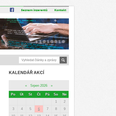
Seznam inzerentů
Kontakt
KALENDÁŘ AKCÍ
«
Srpen 2026
»
Po
Út
St
Čt
Pá
So
Ne
1
2
3
4
5
6
7
8
9