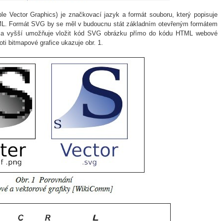
le Vector Graphics) je značkovací jazyk a formát souboru, který popisuje
ML. Formát SVG by se měl v budoucnu stát základním otevřeným formátem
L5 a vyšší umožňuje vložit kód SVG obrázku přímo do kódu HTML webové
oti bitmapové grafice ukazuje obr. 1.