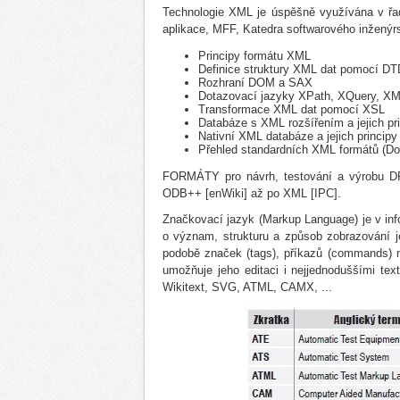
Technologie XML je úspěšně využívána v řad
aplikace, MFF, Katedra softwarového inženýrs
Principy formátu XML
Definice struktury XML dat pomocí 
Rozhraní DOM a SAX
Dotazovací jazyky XPath, XQuery, X
Transformace XML dat pomocí XSL
Databáze s XML rozšířením a jejich p
Nativní XML databáze a jejich principy
Přehled standardních XML formátů (D
FORMÁTY pro návrh, testování a výrobu D
ODB++ [enWiki] až po XML [IPC].
Značkovací jazyk (Markup Language) je v inf
o význam, strukturu a způsob zobrazování je
podobě značek (tags), příkazů (commands) ne
umožňuje jeho editaci i nejjednoduššími te
Wikitext, SVG, ATML, CAMX, ...