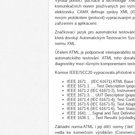
Výroba pomocí počítače a technologie XM
komunikačních norem používaných pro výměn
elektroniku. CAMX definuje zprávy XML (X
novým protokolem (protocol) vypracovaným pro
zařízeními a aplikacemi.
Značkovací jazyk pro automatické testová
která dovolují Automatickým Testovacím Sys
normu XML.
Účelem ATML je podporovat interoperabilitu t
automatického testování. ATML toho dosahu
diagnostiky mezi různými komponentami test
Komise IEEE/SCC20 vypracovala příslušné no
IEEE 1671… (IEC 61671) ATML Base S
IEEE 1671.1 …, Test Description (popi
IEEE 1671.2 (IEC 61671-2), Instrument 
IEEE 1671.3…, UUT Description (popis
IEEE 1671.4 (IEC 61671-4), Test Config
IEEE 1671-5 (IEC 61671-5), Test Adapt
IEEE 1671-6 (IEC 61671-6), Test Statio
IEEE 1641…, Signal and Test Definition
IEEE 1636.1…, Test Results (výsledky
Základní norma ATML i její dílčí normy (‘dot
vedla ke komerčním výrobkům (Commercia