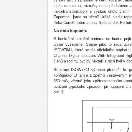
vyhoví jejich samostatně certifikované tran
jejich cenovkou, rozměry nebo představou vi
mikrotransformátory s výškou okolo 3 mm b
Zapomněli jsme na něco? Určitě, vedle teplot
třeba Comité International Spécial des Pertu
Na data kapacitu
S konkrétní izolační bariérou se budou poji
určitě vyšetříme. Stejně jako to ráda učin
ISOW7841, které se dle oficiálního popisu
Channel Digital Isolators With Integrated Hi
členům rodiny, byť by někteří z nich byli v d
Struktury ISOW7841 výrobce předurčil ke ga
konfiguraci „3 tam a 1 zpět“ s vestavěným 
650 mW, včetně jeho zpětnovazebního kanálu
uvážení typického zpoždění při napájení z 
obr. 3.