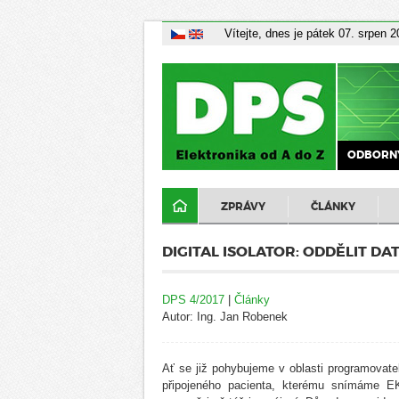
Vítejte, dnes je pátek 07. srpen 
ODBORNÝ
ZPRÁVY
ČLÁNKY
DIGITAL ISOLATOR: ODDĚLIT DAT
DPS 4/2017
|
Články
Autor: Ing. Jan Robenek
Ať se již pohybujeme v oblasti programovat
připojeného pacienta, kterému snímáme E