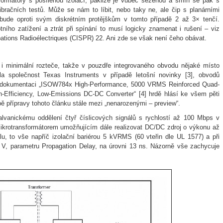
sformátory s posílenou izolací, pakliže je vůbec seženou a smíří se pak s
bračních testů. Může se nám to líbit, nebo taky ne, ale čip s planárními
ude oproti svým diskrétním protějškům v tomto případě 2 až 3× tenčí.
ního zatížení a ztrát při spínání to musí logicky znamenat i rušení – viz
rbations Radioélectriques (CISPR) 22. Ani zde se však není čeho obávat.
t i minimální rozteče, takže v pouzdře integrovaného obvodu nějaké místo
ila společnost Texas Instruments v případě letošní novinky [3], obvodů
 v dokumentaci „ISOW784x High-Performance, 5000 VRMS Reinforced Quad-
gh-Efficiency, Low-Emissions DC-DC Converter“ [4] hrdě hlásí ke všem pěti
obě přípravy tohoto článku stále mezi „nenarozenými – preview“.
lvanickému oddělení čtyř číslicových signálů s rychlostí až 100 Mbps v
mikrotransformátorem umožňujícím dále realizovat DC/DC zdroj o výkonu až
, to vše napříč izolační bariérou 5 kVRMS (60 vteřin dle UL 1577) a při
5 V, parametru Propagation Delay, na úrovni 13 ns. Názorně vše zachycuje