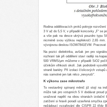
Rodina oddělovacích prvků pokryje rozvržení 
3 V až do 5,5 V, v případě koncovky „F“ se je
a vše pak na desce ukrývá pouzdro typu SO
nicméně svou výškou nepřekročí 2,65 mm. Z
vývojovou deskou ISOW7841EVM. Pracovat sm
Na pozici dielektrika, avšak jen pro signál
rozhraní tak při oddělení staví raději na kapa
500 VRMS/μm můžeme v případě SiO2 počítat i
účinkům vlhkosti okolí. Jak podrobně vysvětl
straně bariéry. Při izolaci číslicových vst
nás samotné jen tak něco „nevyruší“.
K výkonu zase mikrotrafo
To vestavěný spínaný měnič již stojí na in
může tak pro vstupních 5 V dodávat proud p
uvažovat napětí na obou stranách izolační 
zatížení si hravě poradí uzavřená smyčka zp
nežádoucí vyzařování dle CISPR 22 třídy B