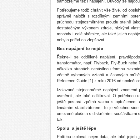
samozřejmě též i napájení. Důvody se najdou
Potřebujeme totiž chránit vše živé, od obslu
správně naložit s rozdílnými zemními pote
průchodu stejnosměrného proudu stejně jako
dostatečným výkonem zdroje, nízkými vlastn
mnohdy i celé sběrnice, ale také jejich napá
nebylo pořád co zlepšovat.
Bez napájení to nejde
Řekne-li se oddělené napájení, pravděpo
transformátor, např. Flyback, Fly-Buck nebo
několika stranách nenásilnou formou seznám
včetně vybraných vztahů a časových průběh
Reference Guide [1] z roku 2016 od společnost
Izolované stejnosměrné napájení znamená pu
usměrnit, ale také odfiltrovat. O potřebnou
ještě postará zpětná vazba s optočlenem
lineárním stabilizátorem. To je všechno sic
omezené ploše a s diskrétními součástkami st
tak.
Spolu, a ještě lépe
Potřebu izolovat nejen data, ale také jejich