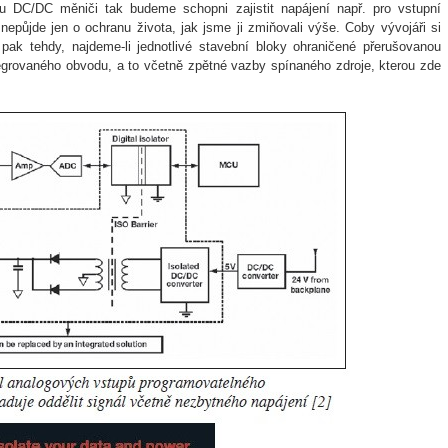
mu DC/DC měniči tak budeme schopni zajistit napájení např. pro vstupní
epůjde jen o ochranu života, jak jsme ji zmiňovali výše. Coby vývojáři si
 pak tehdy, najdeme-li jednotlivé stavební bloky ohraničené přerušovanou
egrovaného obvodu, a to včetně zpětné vazby spínaného zdroje, kterou zde