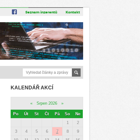
Seznam inzerentů
Kontakt
KALENDÁŘ AKCÍ
«
Srpen 2026
»
Po
Út
St
Čt
Pá
So
Ne
1
2
3
4
5
6
7
8
9