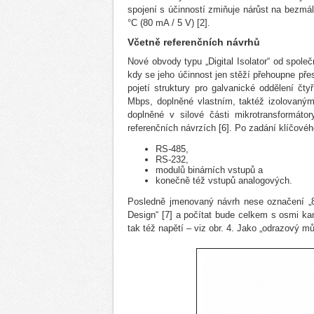
spojení s účinností zmiňuje nárůst na bezmál
°C (80 mA / 5 V) [2].
Včetně referenčních návrhů
Nové obvody typu „Digital Isolator“ od spole
kdy se jeho účinnost jen stěží přehoupne pře
pojetí struktury pro galvanické oddělení č
Mbps, doplněné vlastním, taktéž izolovaný
doplněné v silové části mikrotransformáto
referenčních návrzích [6]. Po zadání klíčov
RS-485,
RS-232,
modulů binárních vstupů a
konečně též vstupů analogových.
Posledně jmenovaný návrh nese označení „8
Design“ [7] a počítat bude celkem s osmi ka
tak též napětí – viz obr. 4. Jako „odrazový 