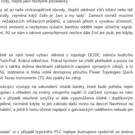
 vždy, stejně jako nezbytné požadavky.
hy až po naše nízkonapěťové obvody, zlepšit odolnost vůči rušení nebo též
nciály, zejména když čidlo je „tam a my tady“. Zamezit rovněž musíme
 nežádoucích střídavých průběhů, a zároveň přitom s vysokou účinností,
ími emisemi a nezbytnou izolační bariérou oddělit nejen užitečný signál,
jení. Až se nám o takové samozřejmosti nechce dále číst ani psát, jen kdyby
dobně se nám hned vybaví některá z topologií DC/DC měniče budícího
 Push-Pull. Krátce odbočíme. Pokud bychom se chtěli přehledně a pouze na
it s takřka dvěma desítkami základních zapojení spínaných zdrojů, a to
ů, stáhneme si třeba volně dostupnou příručku Power Topologies Quick
i Texas Instruments (TI). Ale zpátky ke zdroji.
lzující výstupy na sekundární straně bariéry, které bude potřeba nejen
 regulaci s ohledem na změny vstupního napětí či zatížení výstupu se nám
 a v případě otevřené smyčky si dále vypomůžeme klidně i doplňkovým
e pěkné, nicméně kdyby to jen zabíralo další místo na desce! Navrhnout na
abilní, a ještě k tomu účinné napájení s galvanickým oddělením nebude jen
 „power“ si v případě typického PLC nejlépe ilustrujeme společně se dvěma