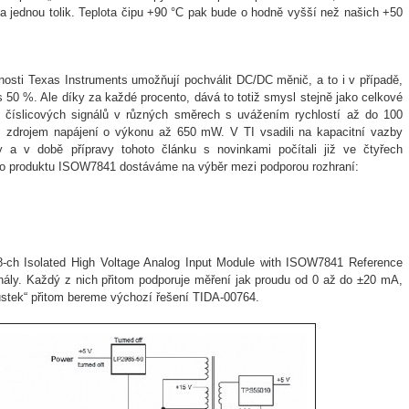
a jednou tolik. Teplota čipu +90 °C pak bude o hodně vyšší než našich +50
čnosti Texas Instruments umožňují pochválit DC/DC měnič, a to i v případě,
s 50 %. Ale díky za každé procento, dává to totiž smysl stejně jako celkové
tyř číslicových signálů v různých směrech s uvážením rychlostí až do 100
m zdrojem napájení o výkonu až 650 mW. V TI vsadili na kapacitní vazby
ry a v době přípravy tohoto článku s novinkami počítali již ve čtyřech
ého produktu ISOW7841 dostáváme na výběr mezi podporou rozhraní:
-ch Isolated High Voltage Analog Input Module with ISOW7841 Reference
nály. Každý z nich přitom podporuje měření jak proudu od 0 až do ±20 mA,
můstek“ přitom bereme výchozí řešení TIDA-00764.