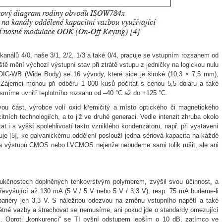
kanálů 4/0, naše 3/1, 2/2, 1/3 a také 0/4, pracuje se vstupním rozsahem od
ště mění výchozí výstupní stav při ztrátě vstupu z jedničky na logickou nulu
IC-WB (Wide Body) se 16 vývody, které sice je široké (10,3 × 7,5 mm),
ájemci mohou při odběru 1 000 kusů počítat s cenou 5,5 dolaru a také
íme uvnitř teplotního rozsahu od –40 °C až do +125 °C.
ovou část, výrobce volí oxid křemičitý a místo optického či magnetického
citních technologiích, a to již ve druhé generaci. Vedle intenzit zhruba okolo
 s vyšší spolehlivostí takto vzniklého kondenzátoru, např. při vystavení
uje [5], ke galvanickému oddělení poslouží jedna sériová kapacita na každé
upů a výstupů CMOS nebo LVCMOS nejenže nebudeme sami tolik rušit, ale ani
dukčnostech doplněných tenkovrstvým polymerem, zvýšil svou účinnost, a
řevyšující až 130 mA (5 V / 5 V nebo 5 V / 3,3 V), resp. 75 mA budeme-li
bariéry jen 3,3 V. S náležitou odezvou na změnu vstupního napětí a také
ětné vazby a strachovat se nemusíme, ani pokud jde o standardy omezující
. Oproti „konkurenci“ se TI pyšní odstupem lepším o 10 dB, zatímco ve