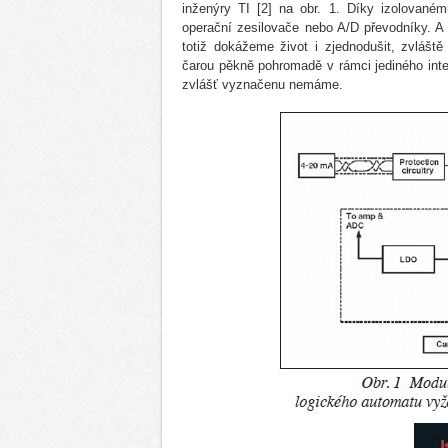
inženýry TI [2] na obr. 1. Díky izolované
operační zesilovače nebo A/D převodníky. A n
totiž dokážeme život i zjednodušit, zvláště
čarou pěkně pohromadě v rámci jediného int
zvlášť vyznačenu nemáme.