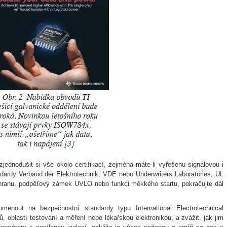
jednodušit si vše okolo certifikací, zejména máte-li vyřešenu signálovou i
dardy Verband der Elektrotechnik, VDE nebo Underwriters Laboratories, UL
ochranu, podpěťový zámek UVLO nebo funkci měkkého startu, pokračujte dál
menout na bezpečnostní standardy typu International Electrotechnical
oblastí testování a měření nebo lékařskou elektronikou, a zvážit, jak jim