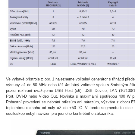
Ve výbavě přístroje z obr. 1 nalezneme volitelný generátor s třinácti př
výstupy až do 50 MHz nebo též 4místný voltmetr spolu s 8místným číta
pozici rozhraní uvažujeme USB Host (x6), USB Device, LAN (10/100/1
Port, DVI-D nebo Video Out. Novinka s maximální spotřebou 400 W p
Robustní provedení se nebrání otřesům ani nárazům, výzvám z oboru E
teplotnímu rozsahu od nuly až do +50 °C. V tomto segmentu to sice 
osciloskop nebyl navržen pro jednoho konkrétního zákazníka.