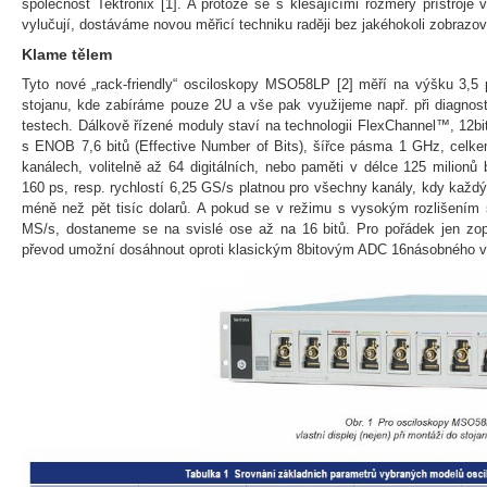
společnost Tektronix [1]. A protože se s klesajícími rozměry přístroje v
vylučují, dostáváme novou měřicí techniku raději bez jakéhokoli zobrazo
Klame tělem
Tyto nové „rack-friendly“ osciloskopy MSO58LP [2] měří na výšku 3,5 
stojanu, kde zabíráme pouze 2U a vše pak využijeme např. při diagnost
testech. Dálkově řízené moduly staví na technologii FlexChannel™, 12bi
s ENOB 7,6 bitů (Effective Number of Bits), šířce pásma 1 GHz, celk
kanálech, volitelně až 64 digitálních, nebo paměti v délce 125 milionů
160 ps, resp. rychlostí 6,25 GS/s platnou pro všechny kanály, kdy každ
méně než pět tisíc dolarů. A pokud se v režimu s vysokým rozlišením 
MS/s, dostaneme se na svislé ose až na 16 bitů. Pro pořádek jen zo
převod umožní dosáhnout oproti klasickým 8bitovým ADC 16násobného ver