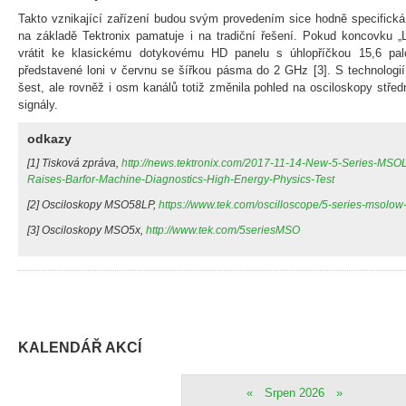
Takto vznikající zařízení budou svým provedením sice hodně specifická
na základě Tektronix pamatuje i na tradiční řešení. Pokud koncovku 
vrátit ke klasickému dotykovému HD panelu s úhlopříčkou 15,6 pa
představené loni v červnu se šířkou pásma do 2 GHz [3]. S technologií
šest, ale rovněž i osm kanálů totiž změnila pohled na osciloskopy střed
signály.
odkazy
[1] Tisková zpráva,
http://news.tektronix.com/2017-11-14-New-5-Series-MSOL
Raises-Barfor-Machine-Diagnostics-High-Energy-Physics-Test
[2] Osciloskopy MSO58LP,
https://www.tek.com/oscilloscope/5-series-msolow-
[3] Osciloskopy MSO5x,
http://www.tek.com/5seriesMSO
KALENDÁŘ AKCÍ
«
Srpen 2026
»