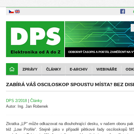
ODBORNÝ ČASOPIS A PORTÁL ZAMĚŘENÝ NA V
ZPRÁVY
ČLÁNKY
E-ARCHIV
WEBINÁŘE
ODK
ZABÍRÁ VÁŠ OSCILOSKOP SPOUSTU MÍSTA? BEZ DI
DPS 2/2018
|
Články
Autor: Ing. Jan Robenek
Zkratka „LP“ může odkazovat na dlouhohrající desku, v našem oboru pak 
též „Low Profile“. Stejně jako v případě pětkové řady osciloskopů MS