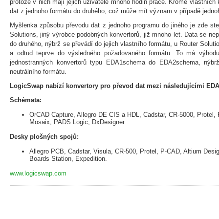
protože v nich mají jejich uživatelé mnoho hodin práce. Kromě vlastních 
dat z jednoho formátu do druhého, což může mít význam v případě jedno
Myšlenka způsobu převodu dat z jednoho programu do jiného je zde ste
Solutions, jiný výrobce podobných konvertorů, již mnoho let. Data se ne
do druhého, nýbrž se převádí do jejich vlastního formátu, u Router Solut
a odtud teprve do výsledného požadovaného formátu. To má výhodu
jednostranných konvertorů typu EDA1schema do EDA2schema, nýbrž 
neutrálního formátu.
LogicSwap nabízí konvertory pro převod dat mezi následujícími EDA
Schémata:
OrCAD Capture, Allegro DE CIS a HDL, Cadstar, CR-5000, Protel, 
Mosaix, PADS Logic, DxDesigner
Desky plošných spojů:
Allegro PCB, Cadstar, Visula, CR-500, Protel, P-CAD, Altium Desi
Boards Station, Expedition.
www.logicswap.com