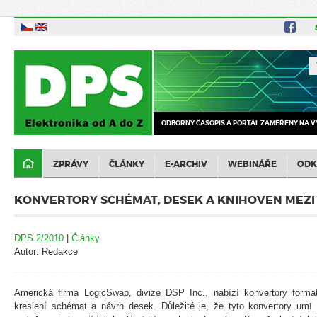
ODBORNÝ ČASOPIS A PORTÁL ZAMĚŘENÝ NA V
ZPRÁVY
ČLÁNKY
E-ARCHIV
WEBINÁŘE
ODK
KONVERTORY SCHÉMAT, DESEK A KNIHOVEN MEZ
DPS 2/2010
|
Články
Autor: Redakce
Americká firma LogicSwap, divize DSP Inc., nabízí konvertory form
kreslení schémat a návrh desek. Důležité je, že tyto konvertory umí 