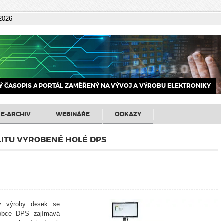
 2026
 ČASOPIS A PORTÁL ZAMĚŘENÝ NA VÝVOJ A VÝROBU ELEKTRONIKY
E-ARCHIV
WEBINÁŘE
ODKAZY
LITU VYROBENÉ HOLÉ DPS
sy výroby desek se
robce DPS zajímavá