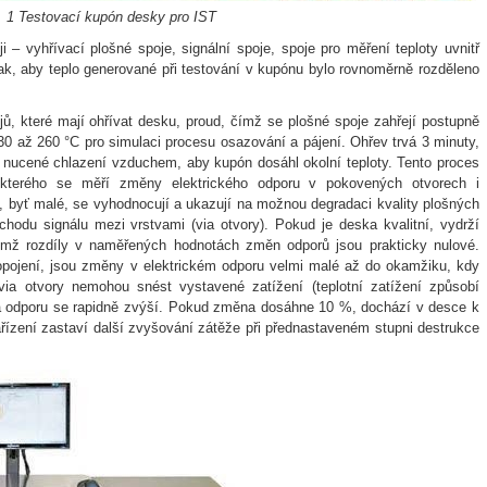
. 1 Testovací kupón desky pro IST
– vyhřívací plošné spoje, signální spoje, spoje pro měření teploty uvnitř
ak, aby teplo generované při testování v kupónu bylo rovnoměrně rozděleno
ů, které mají ohřívat desku, proud, čímž se plošné spoje zahřejí postupně
230 až 260 °C pro simulaci procesu osazování a pájení. Ohřev trvá 3 minuty,
 nucené chlazení vzduchem, aby kupón dosáhl okolní teploty. Tento proces
m kterého se měří změny elektrického odporu v pokovených otvorech i
 byť malé, se vyhodnocují a ukazují na možnou degradaci kvality plošných
chodu signálu mezi vrstvami (via otvory). Pokud je deska kvalitní, vydrží
čemž rozdíly v naměřených hodnotách změn odporů jsou prakticky nulové.
pojení, jsou změny v elektrickém odporu velmi malé až do okamžiku, kdy
via otvory nemohou snést vystavené zatížení (teplotní zatížení způsobí
 odporu se rapidně zvýší. Pokud změna dosáhne 10 %, dochází v desce k
zařízení zastaví další zvyšování zátěže při přednastaveném stupni destrukce