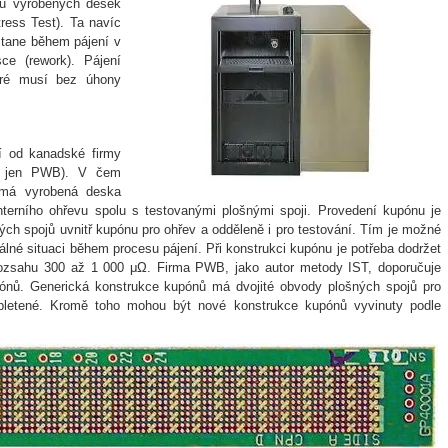
lu vyrobených desek
ress Test). Ta navíc
ostane během pájení v
ce (rework). Pájení
eré musí bez úhony
í od kanadské firmy
le jen PWB). V čem
 má vyrobená deska
interního ohřevu spolu s testovanými plošnými spoji. Provedení kupónu je
ých spojů uvnitř kupónu pro ohřev a odděleně i pro testování. Tím je možné
álné situaci během procesu pájení. Při konstrukci kupónu je potřeba dodržet
v rozsahu 300 až 1 000 μΩ. Firma PWB, jako autor metody IST, doporučuje
pónů. Generická konstrukce kupónů má dvojité obvody plošných spojů pro
opletené. Kromě toho mohou být nové konstrukce kupónů vyvinuty podle