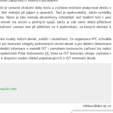
otřeb zákazníka či interních požadavků.
osti je výrazné zkrácení doby testu a zvýšená možnost analyzovat desku v
 těm reálným při pájení a opravách. Test je opakovatelný, takže výsledky
y. Navíc je tato metoda ekonomicky výhodnější než tradiční test v peci
stovek via otvorů a plošných spojů, takže je zde velmi dobrá příležitost
zařízení zastaví test při přiblížení se k podmínkám, za kterých dochází k
ní kvality holých desek, svědčí i skutečnost, že organizace IPC schválila
i pro testování integrity prokovených otvorů desek a pro detekci delaminace
bnější informace o metodě IST i samotném testovacím zařízení lze nalézt
polečnosti Polar Instruments [3], která se IST testování věnuje, zejména v
 k dispozici soubor článků pojednávajících o IST testování desek.
y/ap301.html
mklauz@dps-az.cz