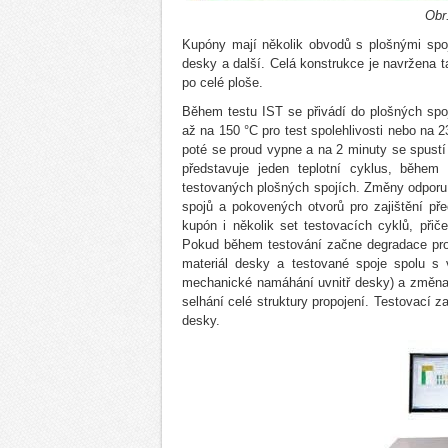
Obr
Kupóny mají několik obvodů s plošnými spoji 
desky a další. Celá konstrukce je navržena t
po celé ploše.
Během testu IST se přivádí do plošných spoj
až na 150 °C pro test spolehlivosti nebo na 
poté se proud vypne a na 2 minuty se spustí
představuje jeden teplotní cyklus, běhe
testovaných plošných spojích. Změny odporu,
spojů a pokovených otvorů pro zajištění pře
kupón i několik set testovacích cyklů, při
Pokud během testování začne degradace pro
materiál desky a testované spoje spolu s 
mechanické namáhání uvnitř desky) a změna
selhání celé struktury propojení. Testovací 
desky.