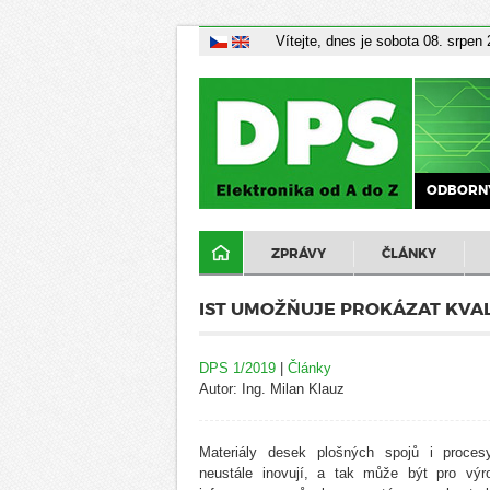
Vítejte, dnes je sobota 08. srpen
ODBORNÝ
ZPRÁVY
ČLÁNKY
IST UMOŽŇUJE PROKÁZAT KVA
DPS 1/2019
|
Články
Autor: Ing. Milan Klauz
Materiály desek plošných spojů i proce
neustále inovují, a tak může být pro vý