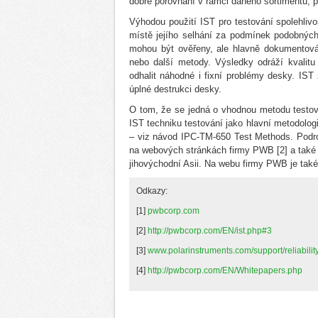
dobré porovnání v rámci daného sortimentu, p
Výhodou použití IST pro testování spolehliv
místě jejího selhání za podmínek podobných
mohou být ověřeny, ale hlavně dokumentován
nebo další metody. Výsledky odráží kvalitu 
odhalit náhodné i fixní problémy desky. IST 
úplné destrukci desky.
O tom, že se jedná o vhodnou metodu testová
IST techniku testování jako hlavní metodologi
– viz návod IPC-TM-650 Test Methods. Podro
na webových stránkách firmy PWB [2] a také s
jihovýchodní Asii. Na webu firmy PWB je také
Odkazy:
[1]
pwbcorp.com
[2]
http://pwbcorp.com/EN/ist.php#3
[3]
www.polarinstruments.com/support/reliabilit
[4]
http://pwbcorp.com/EN/Whitepapers.php