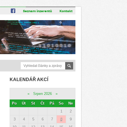
Seznam inzerentů
Kontakt
KALENDÁŘ AKCÍ
«
Srpen 2026
»
Po
Út
St
Čt
Pá
So
Ne
1
2
3
4
5
6
7
8
9