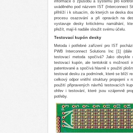
informace o způsobu a systému pro kontro
uváděného pod názvem IST (Interconnect St
přihlíží i k situacím, do kterých se deska d
procesu osazování a při opravách na des
vystavuje desky kritickému namáhání, kt
přežít, mají-li nadále sloužit svému účelu.
Testovací kupón desk
y
Metoda i potřebné zařízení pro IST pocház
PWB Interconnect Solutions Inc [1] (dá
testovací metoda spočívá? Jako obvykle
testovací kupón, ale tentokrát s možností 
patentované a spočívá hlavně v použití plošn
testovat desku za podmínek, které se blíží re
celkový odpor vnitřní struktury propojení 
použití připravených návrhů testovacích ku
ohřev i testování, které jsou vzájemně pr
potřeby.