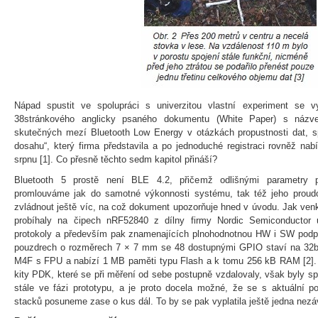
Nápad spustit ve spolupráci s univerzitou vlastní experiment se vy
38stránkového anglicky psaného dokumentu (White Paper) s názv
skutečných mezí Bluetooth Low Energy v otázkách propustnosti dat, s
dosahu“, který firma představila a po jednoduché registraci rovněž nab
srpnu [1]. Co přesně těchto sedm kapitol přináší?
Bluetooth 5 prostě není BLE 4.2, přičemž odlišnými parametry př
promlouváme jak do samotné výkonnosti systému, tak též jeho prou
zvládnout ještě víc, na což dokument upozorňuje hned v úvodu. Jak venku,
probíhaly na čipech nRF52840 z dílny firmy Nordic Semiconductor 
protokoly a především pak znamenajících plnohodnotnou HW i SW podp
pouzdrech o rozměrech 7 × 7 mm se 48 dostupnými GPIO staví na 32b
M4F s FPU a nabízí 1 MB paměti typu Flash a k tomu 256 kB RAM [2]
kity PDK, které se při měření od sebe postupně vzdalovaly, však byly 
stále ve fázi prototypu, a je proto docela možné, že se s aktuální p
stacků posuneme zase o kus dál. To by se pak vyplatila ještě jedna nezáv