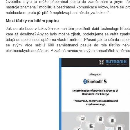
životního stylu to může připomínat cestu do zaměstnání a jiným tř
nástroje znamenají mobilitu a bezdrátová komunikace výzvy, které se pro
notebookem proto již příště nepřekvapí ani někde „za bukem“.
Mezi řádky na bílém papíru
Jak se ale bude v takovém rozmanitém prostředí dařit technologii Bluet
kam až dosáhne? Aby to bylo možné zjistit, potřebujeme se vrátit zpátk
údajů se spolehnout spíše na vlastní měření. Přesně jak to učinila i spo
se svými více než 1 600 zaměstnanci pasuje do role třetího největ
elektronických součástek. A začíná rovnou ve svých kancelářích v něme