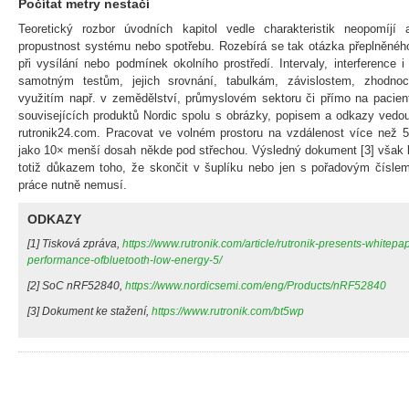
Počítat metry nestačí
Teoretický rozbor úvodních kapitol vedle charakteristik neopomíjí a
propustnost systému nebo spotřebu. Rozebírá se tak otázka přeplněné
při vysílání nebo podmínek okolního prostředí. Intervaly, interference
samotným testům, jejich srovnání, tabulkám, závislostem, zhodn
využitím např. v zemědělství, průmyslovém sektoru či přímo na pacien
souvisejících produktů Nordic spolu s obrázky, popisem a odkazy vedo
rutronik24.com. Pracovat ve volném prostoru na vzdálenost více než 5
jako 10× menší dosah někde pod střechou. Výsledný dokument [3] však b
totiž důkazem toho, že skončit v šuplíku nebo jen s pořadovým čísle
práce nutně nemusí.
ODKAZY
[1] Tisková zpráva,
https://www.rutronik.com/article/rutronik-presents-whitepa
performance-ofbluetooth-low-energy-5/
[2] SoC nRF52840,
https://www.nordicsemi.com/eng/Products/nRF52840
[3] Dokument ke stažení,
https://www.rutronik.com/bt5wp