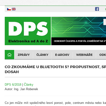
ODBORNÝ ČASOPIS A PORTÁL ZAMĚŘENÝ NA V
ZPRÁVY
ČLÁNKY
E-ARCHIV
WEBINÁŘE
ODK
CO ZKOUMÁME U BLUETOOTH 5? PROPUSTNOST, SP
DOSAH
DPS 6/2018
|
Články
Autor: Ing. Jan Robenek
Co jen může mít společného lesní porost, pole, centrum města nebo k