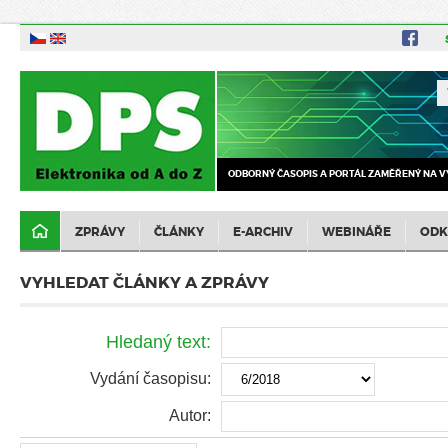
ODBORNÝ ČASOPIS A PORTÁL ZAMĚŘENÝ NA V
ZPRÁVY
ČLÁNKY
E-ARCHIV
WEBINÁŘE
ODK
VYHLEDAT ČLÁNKY A ZPRÁVY
Hledaný text:
Vydání časopisu:
Autor: