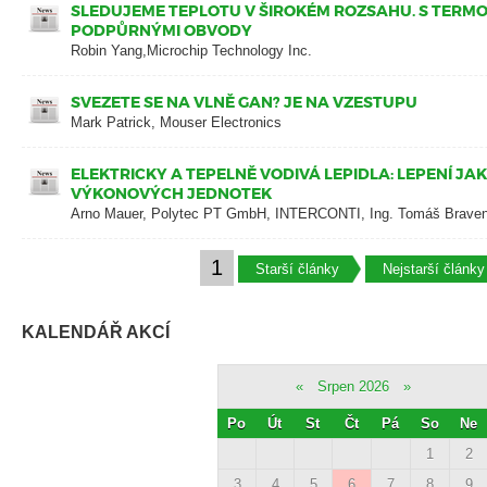
SLEDUJEME TEPLOTU V ŠIROKÉM ROZSAHU. S TERMO
PODPŮRNÝMI OBVODY
Robin Yang,Microchip Technology Inc.
SVEZETE SE NA VLNĚ GAN? JE NA VZESTUPU
Mark Patrick, Mouser Electronics
ELEKTRICKY A TEPELNĚ VODIVÁ LEPIDLA: LEPENÍ J
VÝKONOVÝCH JEDNOTEK
Arno Mauer, Polytec PT GmbH, INTERCONTI, Ing. Tomáš Brave
1
Starší články
Nejstarší články
KALENDÁŘ AKCÍ
«
Srpen 2026
»
Po
Út
St
Čt
Pá
So
Ne
1
2
3
4
5
6
7
8
9