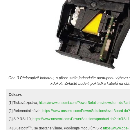
Obr. 3 Překvapivě bohatou, a přece stále jednoduše dostupnou výbavu s
kdokoli. Zvláště bude-li pokládka kabelů na obtí
Odkazy:
[1] Tisková zpráva,
https://www.onsemi.com/PowerSolutions/newsItem.do?art
[2] Referenční návrh,
https://www.onsemi.com/PowerSolutions/evalBoard.
[3] SiP RSL10,
https://www.onsemi.com/PowerSolutions/product.do?id=RS
®
[4] Bluetooth
5 se dostane všude. Poděkujte modulům SiP,
https://www.dps-