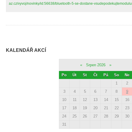
az.cz/vyvoj/novinky/id:56638/bluetooth-5-se-dostane-vsudepodekujtemodulu
KALENDÁŘ AKCÍ
«
Srpen 2026
»
Po
Út
St
Čt
Pá
So
Ne
1
2
3
4
5
6
7
8
9
10
11
12
13
14
15
16
17
18
19
20
21
22
23
24
25
26
27
28
29
30
31