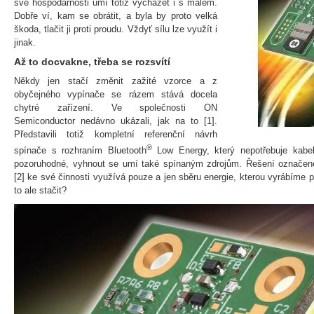
své hospodárnosti umí totiž vycházet i s málem.
Dobře ví, kam se obrátit, a byla by proto velká
škoda, tlačit ji proti proudu. Vždyť sílu lze využít i
jinak.
Až to docvakne, třeba se rozsvítí
Někdy jen stačí změnit zažité vzorce a z
obyčejného vypínače se rázem stává docela
chytré zařízení. Ve společnosti ON
Semiconductor nedávno ukázali, jak na to [1].
Představili totiž kompletní referenční návrh
®
spínače s rozhraním Bluetooth
Low Energy, který nepotřebuje kabel
pozoruhodné, vyhnout se umí také spínaným zdrojům. Řešení označ
[2] ke své činnosti využívá pouze a jen sběru energie, kterou vyrábíme p
to ale stačit?