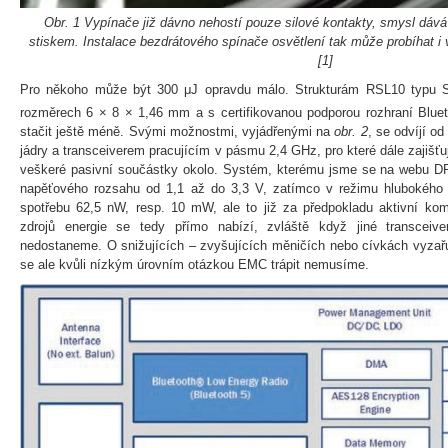
Obr. 1 Vypínače již dávno nehostí pouze silové kontakty, smysl dáv
stiskem. Instalace bezdrátového spínače osvětlení tak může probíhat i
[1]
Pro někoho může být 300 μJ opravdu málo. Strukturám RSL10 typu Si
rozměrech 6 × 8 × 1,46 mm a s certifikovanou podporou rozhraní Bluet
stačit ještě méně. Svými možnostmi, vyjádřenými na
obr. 2
, se odvíjí 
jádry a transceiverem pracujícím v pásmu 2,4 GHz, pro které dále zajišťuj
veškeré pasivní součástky okolo. Systém, kterému jsme se na webu DPS
napěťového rozsahu od 1,1 až do 3,3 V, zatímco v režimu hlubokého
spotřebu 62,5 nW, resp. 10 mW, ale to již za předpokladu aktivní komu
zdrojů energie se tedy přímo nabízí, zvláště když jiné transcei
nedostaneme. O snižujících – zvyšujících měničích nebo cívkách vyzařu
se ale kvůli nízkým úrovním otázkou EMC trápit nemusíme.