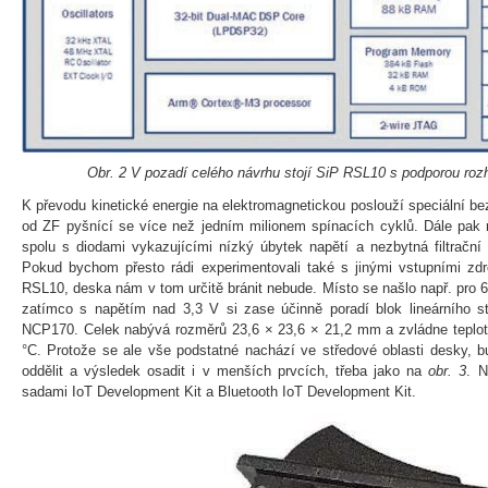
Obr. 2 V pozadí celého návrhu stojí SiP RSL10 s podporou rozh
K převodu kinetické energie na elektromagnetickou poslouží speciální b
od ZF pyšnící se více než jedním milionem spínacích cyklů. Dále pak
spolu s diodami vykazujícími nízký úbytek napětí a nezbytná filtrační 
Pokud bychom přesto rádi experimentovali také s jinými vstupními zdr
RSL10, deska nám v tom určitě bránit nebude. Místo se našlo např. pro 
zatímco s napětím nad 3,3 V si zase účinně poradí blok lineárního s
NCP170. Celek nabývá rozměrů 23,6 × 23,6 × 21,2 mm a zvládne teplot
°C. Protože se ale vše podstatné nachází ve středové oblasti desky, 
oddělit a výsledek osadit i v menších prvcích, třeba jako na
obr. 3
. N
sadami IoT Development Kit a Bluetooth IoT Development Kit.