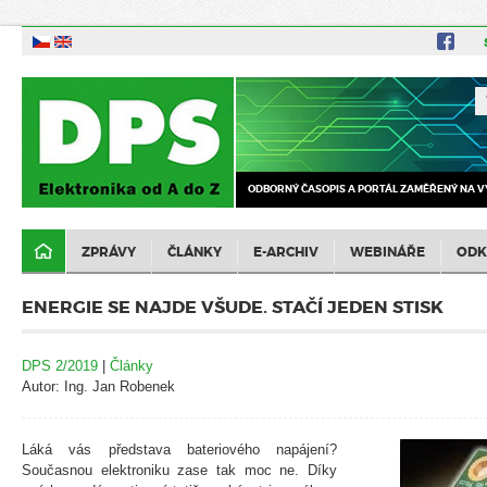
ODBORNÝ ČASOPIS A PORTÁL ZAMĚŘENÝ NA V
ZPRÁVY
ČLÁNKY
E-ARCHIV
WEBINÁŘE
ODK
ENERGIE SE NAJDE VŠUDE. STAČÍ JEDEN STISK
DPS 2/2019
|
Články
Autor: Ing. Jan Robenek
Láká vás představa bateriového napájení?
Současnou elektroniku zase tak moc ne. Díky