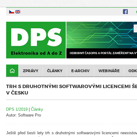
ODBORNÝ ČASOPIS A PORTÁL ZAMĚŘENÝ NA V
ZPRÁVY
ČLÁNKY
E-ARCHIV
WEBINÁŘE
ODK
TRH S DRUHOTNÝMI SOFTWAROVÝMI LICENCEMI ŠE
V ČESKU
DPS 1/2019
|
Články
Autor: Software Pro
Ještě před šesti lety trh s druhotnými softwarovými licencemi neexisto