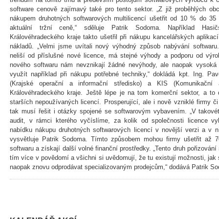
software cenově zajímavý také pro tento sektor. „Z již proběhlých obc
nákupem druhotných softwarových multilicencí ušetřit od 10 % do 35 
aktuální tržní ceně,“ sděluje Patrik Sodoma. Například Has
Královéhradeckého kraje takto ušetřil při nákupu kancelářských aplika
nákladů. „Velmi jsme uvítali nový výhodný způsob nabývání softwaru
neliší od příslušné nové licence, má stejné výhody a podporu od výr
nového softwaru nám nevznikají žádné nevýhody, ale naopak vysoká 
využít například při nákupu potřebné techniky,“ dokládá kpt. Ing. P
(Krajské operační a informační středisko) a KIS (Komunikační
Královéhradeckého kraje. Ještě lépe je na tom komerční sektor, a to
starších nepoužívaných licencí. Prosperující, ale i nově vzniklé firmy či 
tak musí řešit i otázky spojené se softwarovým vybavením. „V takové
audit, v rámci kterého vyčíslíme, za kolik od společnosti licence v
nabídku nákupu druhotných softwarových licencí v novější verzi a v n
vysvětluje Patrik Sodoma. Tímto způsobem mohou firmy ušetřit až
softwaru a získají další volné finanční prostředky. „Tento druh pořizován
tím více v povědomí a všichni si uvědomují, že tu existují možnosti, jak
naopak znovu odprodávat specializovaným prodejcům,“ dodává Patrik S