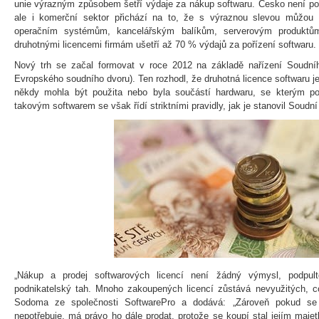
unie výrazným způsobem šetří výdaje za nákup softwaru. Česko není po
ale i komerční sektor přichází na to, že s výraznou slevou můžou 
operačním systémům, kancelářským balíkům, serverovým produktů
druhotnými licencemi firmám ušetří až 70 % výdajů za pořízení softwaru.
Nový trh se začal formovat v roce 2012 na základě nařízení Soudní
Evropského soudního dvoru). Ten rozhodl, že druhotná licence softwaru je
někdy mohla být použita nebo byla součástí hardwaru, se kterým p
takovým softwarem se však řídí striktními pravidly, jak je stanovil Soud
„Nákup a prodej softwarových licencí není žádný výmysl, podpult
podnikatelský tah. Mnoho zakoupených licencí zůstává nevyužitých, co
Sodoma ze společnosti SoftwarePro a dodává: „Zároveň pokud se 
nepotřebuje, má právo ho dále prodat, protože se koupí stal jejím ma