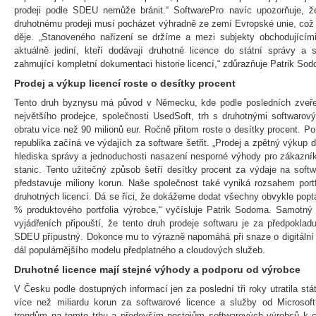
prodeji podle SDEU nemůže bránit.“ SoftwarePro navíc upozorňuje, 
druhotnému prodeji musí pocházet výhradně ze zemí Evropské unie, což
děje. „Stanoveného nařízení se držíme a mezi subjekty obchodujícím
aktuálně jediní, kteří dodávají druhotné licence do státní správy a 
zahrnující kompletní dokumentaci historie licencí,“ zdůrazňuje Patrik So
Prodej a výkup licencí roste o desítky procent
Tento druh byznysu má původ v Německu, kde podle posledních zveře
největšího prodejce, společnosti UsedSoft, trh s druhotnými softwarov
obratu více než 90 milionů eur. Ročně přitom roste o desítky procent. 
republika začíná ve výdajích za software šetřit. „Prodej a zpětný výkup d
hlediska správy a jednoduchosti nasazení nesporné výhody pro zákazní
stanic. Tento užitečný způsob šetří desítky procent za výdaje na softw
představuje miliony korun. Naše společnost také vyniká rozsahem port
druhotných licencí. Dá se říci, že dokážeme dodat všechny obvykle popt
% produktového portfolia výrobce,“ vyčísluje Patrik Sodoma. Samotný 
vyjádřeních připouští, že tento druh prodeje softwaru je za předpoklad
SDEU přípustný. Dokonce mu to výrazně napomáhá při snaze o digitální
dál populárnějšího modelu předplatného a cloudových služeb.
Druhotné licence mají stejné výhody a podporu od výrobce
V Česku podle dostupných informací jen za poslední tři roky utratila st
více než miliardu korun za softwarové licence a služby od Microsof
trendům na tomto trhu a především postojům softwarových výrobců k c