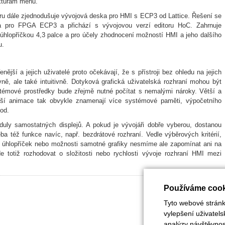
ukturám menu.
aru dále zjednodušuje vývojová deska pro HMI s ECP3 od Lattice. Řešení se
sa pro FPGA ECP3 a přichází s vývojovou verzí editoru HoC. Zahrnuje
hlopříčkou 4,3 palce a pro účely zhodnocení možností HMI a jeho dalšího
u.
enější a jejich uživatelé proto očekávají, že s přístroji bez ohledu na jejich
ně, ale také intuitivně. Dotyková grafická uživatelská rozhraní mohou být
témové prostředky bude zřejmě nutné počítat s nemalými nároky. Větší a
ejší animace tak obvykle znamenají více systémové paměti, výpočetního
od.
ly samostatných displejů. A pokud je vývojáři dobře vyberou, dostanou
eba též funkce navíc, např. bezdrátové rozhraní. Vedle výběrových kritérií,
ti úhlopříček nebo možnosti samotné grafiky nesmíme ale zapomínat ani na
de totiž rozhodovat o složitosti nebo rychlosti vývoje rozhraní HMI mezi
Používáme cook
Tyto webové stránky
vylepšení uživatel
analýzy návštěvnost