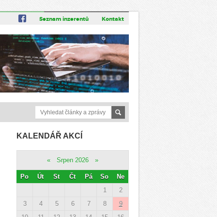
Seznam inzerentů
Kontakt
KALENDÁŘ AKCÍ
«
Srpen 2026
»
Po
Út
St
Čt
Pá
So
Ne
1
2
3
4
5
6
7
8
9