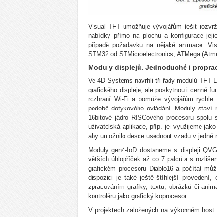
Visual TFT umožňuje vývojářům řešit rozvrž
nabídky přímo na plochu a konfigurace jeji
případě požadavku na nějaké animace. Visu
STM32 od STMicroelectronics, ATMega (Atmel
Moduly displejů. Jednoduché i propr
Ve 4D Systems navrhli tři řady modulů TFT L
grafického displeje, ale poskytnou i cenné fu
rozhraní Wi-Fi a pomůže vývojářům rychle n
podobě dotykového ovládání. Moduly staví n
16bitové jádro RISCového procesoru spolu 
uživatelská aplikace, příp. jej využijeme ja
aby umožnilo desce usednout vzadu v jedné r
Moduly gen4-IoD dostaneme s displeji QVGA
větších úhlopříček až do 7 palců a s rozl
grafickém procesoru Diablo16 a počítat můž
dispozici je také ještě štíhlejší provede
zpracováním grafiky, textu, obrázků či anima
kontroléru jako grafický koprocesor.
V projektech založených na výkonném host s