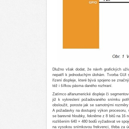
Dlužno však dodat, že návrh grafických už
nepatří k jednoduchým úlohám. Tvorba GUI s
řízení displeje, které bývá spojeno se zna
též i šířkou pásma daného rozhraní.
Zatímco alfanumerické displeje či segmento
již k vykreslení požadovaného snímku potře
obsloužit, poroste jak se samotnými rozměry 
A požadavky na dostupný výkon procesoru, ve
se barevné hloubky, řekněme z 8 bitů na 16 ne
rozlišením 640 × 480 bodů vyžadovat ve spo
na vysokou snímkovou frekvenci, třeba za ú