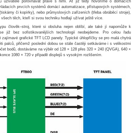
dou uživatelé porovnávat právě s nimi. Ať již tedy hovoříme o domácích
 ovládacích prvcích systémů domácí automatizace, přístupových systémech,
(tiskárny či kopírky), nebo průmyslových zařízeních (třeba obráběcí stroje),
 všech těch, kteří si svou techniku hodlají užívat ještě více.
pu člověk–stroj, které si obsluha nejen oblíbí, ale také jí napomůže k
e již bez sofistikovanějších technologií neobejdeme. Pro celou řadu
ě zajímavé grafické TFT LCD panely. Typické úhlopříčky se pro malá chytrá
ti palců, přičemž poslední dobou se stále častěji setkáváme i s velikostmi
počet bodů, dostáváme na výběr od 128 × 128 přes 320 × 240 (QVGA), 640 ×
once 1080 × 720 v případě displejů s vysokým rozlišením.