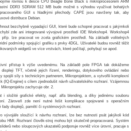
ojíme rovnou k desce CPU Beagle Bone Black s mikroprocesorem ARM
 vlastní DDR3 SDRAM 512 MB bude možné s výhodou využívat bohatých
ropracovaného GUI s hladkými přechody. CAPE jsou navrženy tak, aby
uxové distribuce Debian.
nout bezchybně vypadající GUI, které bude schopné pracovat s jakýmkoli
nechybí zde ani integrované vývojové prostředí IDE Workshop4. Workshop4
příp. lze pracovat ve zcela grafickém prostředí. Na základě volitelných
ní podmínky spojující grafiku s prvky 4DGL. Uživatelé budou rovněž těžit
tikovaných widgetů ve více vrstvách, které počítají, pohybují se apod.
rnativní přístup k výše uvedenému. Na základě pole FPGA tak dokážeme
displeji TFT, včetně jejich řízení, renderingu, dotykového ovládání nebo
y spojili síly s technickým partnerem, Mikroprojektem, a vytvořili komplexní
tack (IQ-Engine) s cílem zjednodušit návrh uživatelského rozhraní. Vzájemnou
Mikroprojektu zachycuje obr. 2.
složité grafické efekty, např. alfa blending, a díky jedinému souboru
zení. Zároveň zde není nutné řešit komplikace spojované s operačním
 řady displejů, pamětí či systémových rozhraní.
ro vývojáře sloužící k návrhu rozhraní, lze bez nutnosti psát jakýkoli kód
odobu HMI. Rozhraní člověk-stroj mohou být skutečně propracovaná. Systém
 sliderů nebo sloupcových ukazatelů podporuje rovněž více úrovní, pracuje s