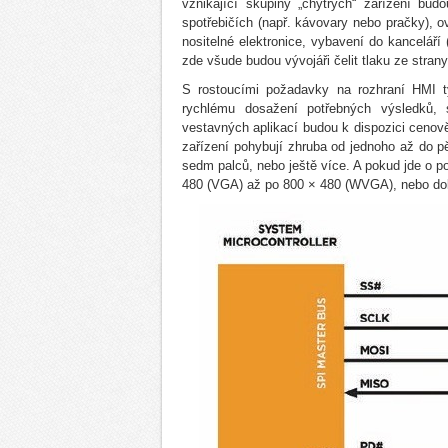
vznikající skupiny „chytrých“ zařízení bu
spotřebičích (např. kávovary nebo pračky),
nositelné elektronice, vybavení do kanceláří 
zde všude budou vývojáři čelit tlaku ze strany
S rostoucími požadavky na rozhraní HMI ty
rychlému dosažení potřebných výsledků, s
vestavných aplikací budou k dispozici cenov
zařízení pohybují zhruba od jednoho až do pě
sedm palců, nebo ještě více. A pokud jde o 
480 (VGA) až po 800 × 480 (WVGA), nebo dok