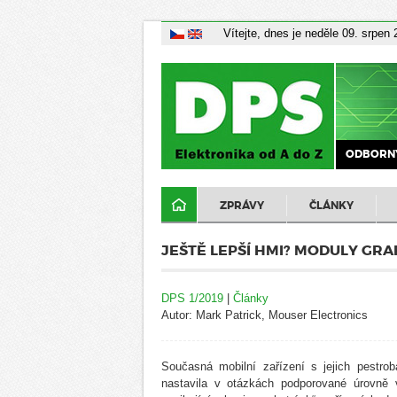
Vítejte, dnes je neděle 09. srpen
ODBORNÝ
ZPRÁVY
ČLÁNKY
JEŠTĚ LEPŠÍ HMI? MODULY GR
DPS 1/2019
|
Články
Autor: Mark Patrick, Mouser Electronics
Současná mobilní zařízení s jejich pestr
nastavila v otázkách podporované úrovně 