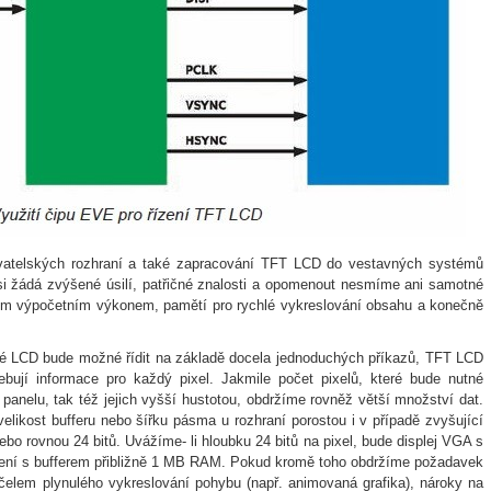
ivatelských rozhraní a také zapracování TFT LCD do vestavných systémů
i žádá zvýšené úsilí, patřičné znalosti a opomenout nesmíme ani samotné
čným výpočetním výkonem, pamětí pro rychlé vykreslování obsahu a konečně
vé LCD bude možné řídit na základě docela jednoduchých příkazů, TFT LCD
bují informace pro každý pixel. Jakmile počet pixelů, které bude nutné
panelu, tak též jejich vyšší hustotou, obdržíme rovněž větší množství dat.
likost bufferu nebo šířku pásma u rozhraní porostou i v případě zvyšující
bo rovnou 24 bitů. Uvážíme- li hloubku 24 bitů na pixel, bude displej VGA s
jení s bufferem přibližně 1 MB RAM. Pokud kromě toho obdržíme požadavek
čelem plynulého vykreslování pohybu (např. animovaná grafika), nároky na