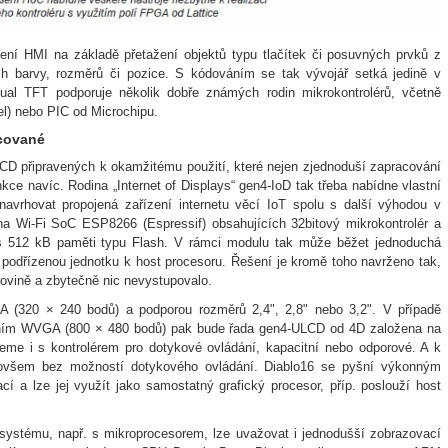
ení HMI na základě přetažení objektů typu tlačítek či posuvných prvků z
ch barvy, rozměrů či pozice. S kódováním se tak vývojář setká jedině v
al TFT podporuje několik dobře známých rodin mikrokontrolérů, včetně
) nebo PIC od Microchipu.
acované
CD připravených k okamžitému použití, které nejen zjednoduší zapracování
nkce navíc. Rodina „Internet of Displays“ gen4-IoD tak třeba nabídne vlastní
avrhovat propojená zařízení internetu věcí IoT spolu s další výhodou v
a Wi-Fi SoC ESP8266 (Espressif) obsahujících 32bitový mikrokontrolér a
s 512 kB paměti typu Flash. V rámci modulu tak může běžet jednoduchá
ko podřízenou jednotku k host procesoru. Řešení je kromě toho navrženo tak,
ovině a zbytečně nic nevystupovalo.
 (320 × 240 bodů) a podporou rozměrů 2,4", 2,8" nebo 3,2". V případě
išením WVGA (800 × 480 bodů) pak bude řada gen4-ULCD od 4D založena na
eme i s kontrolérem pro dotykové ovládání, kapacitní nebo odporové. A k
ní, ovšem bez možností dotykového ovládání. Diablo16 se pyšní výkonným
cí a lze jej využít jako samostatný grafický procesor, příp. poslouží host
ystému, např. s mikroprocesorem, lze uvažovat i jednodušší zobrazovací