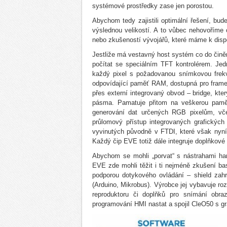
systémové prostředky zase jen porostou.
Abychom tedy zajistili optimální řešení, b
výslednou velikostí. A to vůbec nehovoříme 
nebo zkušeností vývojářů, které máme k dispo
Jestliže má vestavný host systém co do činěn
počítat se speciálním TFT kontrolérem. Je
každý pixel s požadovanou snímkovou frekv
odpovídající paměť RAM, dostupná pro frame b
přes externí integrovaný obvod – bridge, kte
pásma. Pamatuje přitom na veškerou paměť
generování dat určených RGB pixelům, včet
průlomový přístup integrovaných grafický
vyvinutých původně v FTDI, které však nyní 
Každý čip EVE totiž dále integruje doplňkové 
Abychom se mohli „porvat“ s nástrahami ha
EVE zde mohli těžit i ti nejméně zkušení bas
podporou dotykového ovládání – shield zah
(Arduino, Mikrobus). Výrobce jej vybavuje r
reproduktoru či doplňků pro snímání obra
programování HMI nastat a spojil CleO50 s g