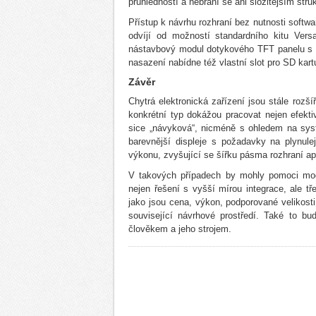
průhledností a nebrání se ani složitějším str
Přístup k návrhu rozhraní bez nutnosti softw
odvíjí od možností standardního kitu Ver
nástavbový modul dotykového TFT panelu s ú
nasazení nabídne též vlastní slot pro SD kart
Závěr
Chytrá elektronická zařízení jsou stále rozšíř
konkrétní typ dokážou pracovat nejen efektiv
sice „návyková“, nicméně s ohledem na sys
barevnější displeje s požadavky na plynul
výkonu, zvyšující se šířku pásma rozhraní ap
V takových případech by mohly pomoci modu
nejen řešení s vyšší mírou integrace, ale tř
jako jsou cena, výkon, podporované velikos
související návrhové prostředí. Také to bu
člověkem a jeho strojem.