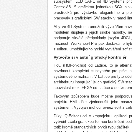
subsystém. LCD CAPE od 4D Systems přip
Cortex-A8. S grafickou jednotkou SGX a
prostředků pro výstavbu elegantního a p
pracovaly s grafickými SW stacky v rámci lin
Aby ve 4D Systems umožnili vývojářům navrh
modulem displeje z jejich široké nabídky, 
podporuje skvělé předpoklady jazyka 4DGL, 
možností Workshop4 Pro pak dostáváme hybrid
z editoru umožňujícího rychlé vytváření sofis
Vytvořte si vlastní grafický kontrolér
HoC (HMI-on-chip) od Lattice, to je alte
navrhnout kompletní subsystém pro práci s 
systémového rozhraní. V Lattice pro tyto účel
architekturu integrující jejich grafický SW s
souvislost mezi FPGA od Lattice a softwarem 
Takovým způsobem bude možné podporovat i 
projektu HMI dále zjednodušit jeho nasa
systémem. Vývojáři mohou rovněž volit z celé
Díky IQ-Editoru od Mikroprojektu, aplikaci p
vytvořit zcela grafickou formou konkrétní p
totiž kromě standardních prvků typu tlačítek,