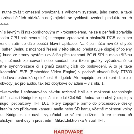
ude nutné zvážit omezení provázaná s výkonem systému, jeho cenou a také
o zásadnějších otázkách dotýkajících se rychlosti uvedení produktu na trh
zici.
í s levným či nízkopříkonovým mikrokontrolérem, nelze u periférií zpravidla
dnotka CPU pak nemusí být schopna zpracovat a obsloužit RGB data pro
encí, zatímco dále poběží hlavní aplikace. Na čipu může rovněž chybět
uffer. Jednu z možností řešení v této situaci představuje displej připojený
rý bude ze strany systému ovládán přes rozhraní I²C či SPI s malou šířkou
, možnosti zpracování nebo součásti pro řízení grafiky vyžadované ke
ně synchronizace či signálů zasahujících do podsvícení. A to je také
ch kontrolérů EVE (Embedded Video Engine) v podobě obvodů řady FT800
dodává sesterská společnost Bridgetek. Ale nepůjde jen o řízení displeje.
obvody jak pro audio, tak též dotykové ovládání – viz obr. 1.
rdwarového i softwarového návrhu rozhraní HMI a z možností technologie
tlíři, nabízí Bridgetek speciální modul CleO50. Jedná se o chytrý displej s
rnující pětipalcový TFT LCD, který zapojíme přímo do procesorové desky
ozhraním pro přídavnou kameru, audio nebo SD kartu, včetně možností volby
zu. Bridgetek se navíc vypořádal se všemi potížemi, které mohou při
rafickým návrhovým prostředím MikroElektronika Visual TFT.