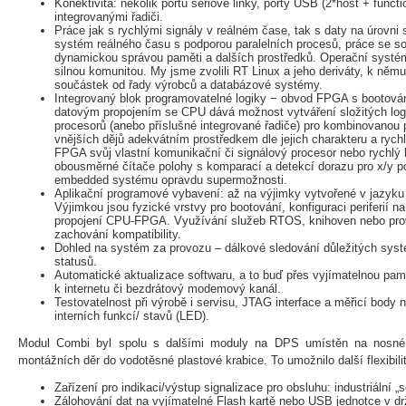
Konektivita: několik portů sériové linky, porty USB (2*host + functi
integrovanými řadiči.
Práce jak s rychlými signály v reálném čase, tak s daty na úrovn
systém reálného času s podporou paralelních procesů, práce se so
dynamickou správou paměti a dalších prostředků. Operační systém
silnou komunitou. My jsme zvolili RT Linux a jeho deriváty, k něm
součástek od řady výrobců a databázové systémy.
Integrovaný blok programovatelné logiky − obvod FPGA s bootová
datovým propojením se CPU dává možnost vytváření složitých log
procesorů (anebo příslušné integrované řadiče) pro kombinovanou p
vnějších dějů adekvátním prostředkem dle jejich charakteru a rych
FPGA svůj vlastní komunikační či signálový procesor nebo rychlý 
obousměrné čítače polohy s komparací a detekcí dorazu pro x/y p
embedded systému opravdu supermožnosti.
Aplikační programové vybavení: až na výjimky vytvořené v jazyk
Výjimkou jsou fyzické vrstvy pro bootování, konfiguraci periferií n
propojení CPU-FPGA. Využívání služeb RTOS, knihoven nebo pro
zachování kompatibility.
Dohled na systém za provozu – dálkové sledování důležitých sy
statusů.
Automatické aktualizace softwaru, a to buď přes vyjímatelnou pamě
k internetu či bezdrátový modemový kanál.
Testovatelnost při výrobě i servisu, JTAG interface a měřicí body 
interních funkcí/ stavů (LED).
Modul Combi byl spolu s dalšími moduly na DPS umístěn na nosné 
montážních děr do vodotěsné plastové krabice. To umožnilo další flexibili
Zařízení pro indikaci/výstup signalizace pro obsluhu: industriální „
Zálohování dat na vyjímatelné Flash kartě nebo USB jednotce v dr