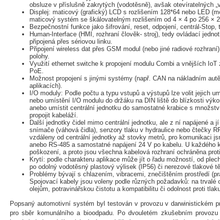
obsluze v příslušně zakrytých (vodotěsně), avšak otevíratelných „
Displej: maticový (grafický) LCD s rozlišením 128*64 nebo LED 
maticový systém se škálovatelným rozlišením od 4 × 4 po 256 × 2
Bezpečnostní funkce jako šifrování, reset, odpojení, centrál-Stop,
Human-Interface (HMI, rozhraní člověk- stroj), tedy ovládací jednot
připojená přes sériovou linku.
Připojení wireless dat přes GSM modul (nebo jiné radiové rozhraní)
polohy.
Využití ethernet switche k propojení modulu Combi a vnějších IoT 
PoE.
Možnost propojení s jinými systémy (např. CAN na nákladním aut
aplikacích).
I/O moduly: Podle počtu a typu vstupů a výstupů lze volit jejich u
nebo umístění I/O modulu do držáku na DIN liště do blízkosti výko
anebo umístit centrální jednotku do samostatné krabice s množst
propojit kabeláží.
Další jednotky čidel mimo centrální jednotku, ale z ní napájené a j
snímače (váhová čidla), senzory tlaku v hydraulice nebo čtečky R
vzdáleny od centrální jednotky až stovky metrů, pro komunikaci j
anebo RS-485 a samostatné napájení 24 V po kabelu. U každého k
poškození, a proto jsou všechna kabelová rozhraní ochráněna proti
Krytí: podle charakteru aplikace může jít o řadu možností, od plec
po odolný vodotěsný plastový výlisek (IP56) či nerezové tlakové t
Problémy bývají s chlazením, vibracemi, znečištěním prostředí (p
Spojovací kabely jsou voleny podle různých požadavků: na trvalé o
olejům, potravinářskou čistotu a kompatibilitu či odolnost proti tla
Popsaný automotivní systém byl testován v provozu v darwinistickém p
pro sběr komunálního a bioodpadu. Po dvouletém zkušebním provozu 