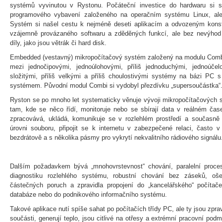
systémů vyvinutou v Rystonu. Počáteční investice do hardwaru si sic
programového vybavení založeného na operačním systému Linux, ale 
Systém si našel cestu k nejméně deseti aplikacím a odvozeným konst
vzájemně provázaného softwaru a zděděných funkcí, ale bez nevýhod
díly, jako jsou větrák či hard disk.
Embedded (vestavný) mikropočítačový systém založený na modulu Combi
mezi jednočipovými, jednoúlohovými, příliš jednoduchými, jednoúčel
složitými, příliš velkými a příliš choulostivými systémy na bázi PC s
systémem. Původní modul Combi si vydobyl přezdívku „supersoučástka“
Ryston se po mnoho let systematicky věnuje vývoji mikropočítačových 
tam, kde se něco řídí, monitoruje nebo se sbírají data v reálném čas
zpracovává, ukládá, komunikuje se v rozlehlém prostředí a současně
úrovni souboru, připojit se k internetu v zabezpečené relaci, často 
bezdrátově a s několika pásmy pro vykrytí nekvalitního rádiového signálu
Dalším požadavkem bývá „mnohovrstevnost“ chování, paralelní proce
diagnostiku rozlehlého systému, robustní chování bez záseků, oš
částečných poruch a zpravidla propojení do „kancelářského“ počítače
databáze nebo do podnikového informačního systému.
Takové aplikace nutí spíše sahat po počítačích třídy PC, ale ty jsou zpravi
součásti, generují teplo, jsou citlivé na otřesy a extrémní pracovní p