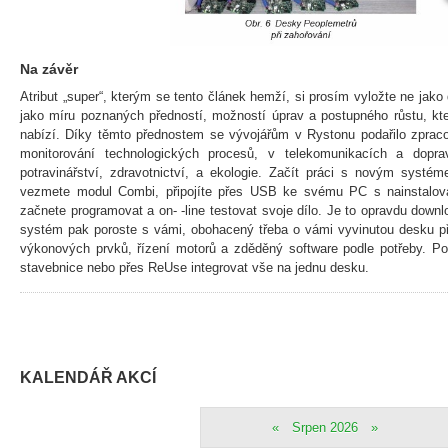
Na závěr
Atribut „super“, kterým se tento článek hemží, si prosím vyložte ne jako
jako míru poznaných předností, možností úprav a postupného růstu, k
nabízí. Díky těmto přednostem se vývojářům v Rystonu podařilo zpraco
monitorování technologických procesů, v telekomunikacích a dopr
potravinářství, zdravotnictví, a ekologie. Začít práci s novým systé
vezmete modul Combi, připojíte přes USB ke svému PC s nainstalo
začnete programovat a on- -line testovat svoje dílo. Je to opravdu downl
systém pak poroste s vámi, obohacený třeba o vámi vyvinutou desku při
výkonových prvků, řízení motorů a zděděný software podle potřeby. Po
stavebnice nebo přes ReUse integrovat vše na jednu desku.
KALENDÁŘ AKCÍ
«
Srpen 2026
»