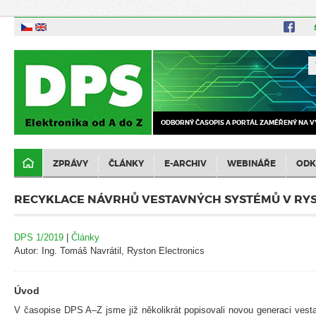
ODBORNÝ ČASOPIS A PORTÁL ZAMĚŘENÝ NA V
ZPRÁVY
ČLÁNKY
E-ARCHIV
WEBINÁŘE
ODK
RECYKLACE NÁVRHŮ VESTAVNÝCH SYSTÉMŮ V RY
DPS 1/2019
|
Články
Autor: Ing. Tomáš Navrátil, Ryston Electronics
Úvod
V časopise DPS A–Z jsme již několikrát popisovali novou generaci vest