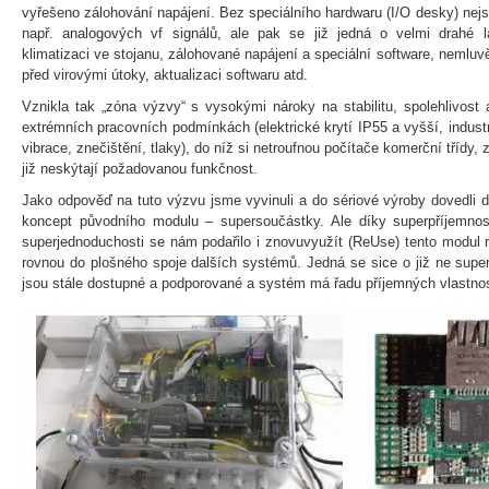
vyřešeno zálohování napájení. Bez speciálního hardwaru (I/O desky) nej
např. analogových vf signálů, ale pak se již jedná o velmi drahé l
klimatizaci ve stojanu, zálohované napájení a speciální software, nemluv
před virovými útoky, aktualizaci softwaru atd.
Vznikla tak „zóna výzvy“ s vysokými nároky na stabilitu, spolehlivos
extrémních pracovních podmínkách (elektrické krytí IP55 a vyšší, industriá
vibrace, znečištění, tlaky), do níž si netroufnou počítače komerční třídy
již neskýtají požadovanou funkčnost.
Jako odpověď na tuto výzvu jsme vyvinuli a do sériové výroby dovedli de
koncept původního modulu – supersoučástky. Ale díky superpříjemnos
superjednoduchosti se nám podařilo i znovuvyužít (ReUse) tento modul 
rovnou do plošného spoje dalších systémů. Jedná se sice o již ne supe
jsou stále dostupné a podporované a systém má řadu příjemných vlastnos