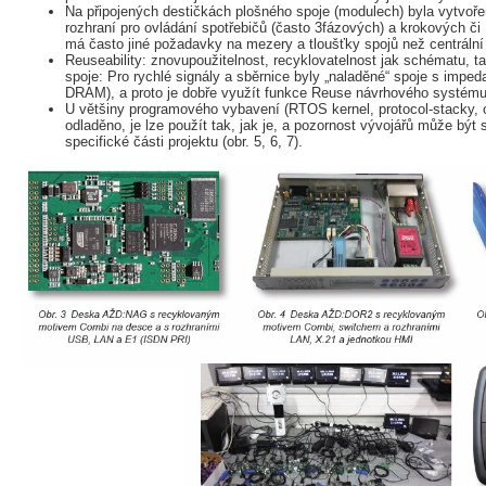
Na připojených destičkách plošného spoje (modulech) byla vytvoř
rozhraní pro ovládání spotřebičů (často 3fázových) a krokových či 
má často jiné požadavky na mezery a tloušťky spojů než centrální
Reuseability: znovupoužitelnost, recyklovatelnost jak schématu, t
spoje: Pro rychlé signály a sběrnice byly „naladěné“ spoje s impe
DRAM), a proto je dobře využít funkce Reuse návrhového systém
U většiny programového vybavení (RTOS kernel, protocol-stacky, ov
odladěno, je lze použít tak, jak je, a pozornost vývojářů může být
specifické části projektu (obr. 5, 6, 7).