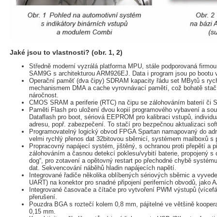
Jaké jsou to vlastnosti? (obr. 1, 2)
Středně moderní vyzrálá platforma MPU, stále podporovaná firmou
SAM9G s architekturou ARM926EJ. Data i program jsou po bootu
Operační paměť (dva čipy) SDRAM kapacity řádu set MBytů s rychl
mechanismem DMA a cache vyrovnávací pamětí, což bohatě stačí
náročnost.
CMOS SRAM a periferie (RTC) na čipu se zálohováním baterií či 
Paměti Flash pro uložení dvou kopií programového vybavení a s
Dataflash pro boot, sériová EEPROM pro kalibraci vstupů, individu
adresu, popř. zabezpečení. To stačí pro bezpečnou aktualizaci sof
Programovatelný logický obvod FPGA Spartan namapovaný do adr
velmi rychlý přenos dat 32bitovou sběrnicí, systémem mailboxů s 
Propracovný napájecí systém, jištěný, s ochranou proti přepětí a
zálohováním a časnou detekcí poklesu/vybití baterie, propojený 
dog“, pro zotavení a opětovný restart po přechodné chybě systému 
dat. Sekvencování náběhů hladin napájecích napětí.
Integrované řadiče několika oblíbených sériových sběrnic a vyvedení
UART) na konektor pro snadné připojení periferních obvodů, jako A
Integrované časovače a čítače pro vytvoření PWM výstupů (vícef
přerušení.
Pouzdra BGA s roztečí kolem 0,8 mm, pájitelné ve většině kooper
0,15 mm.