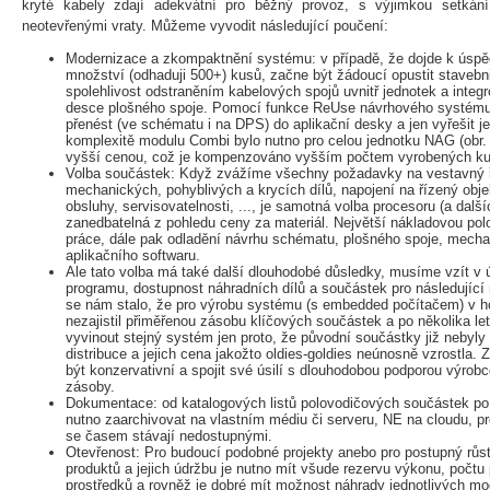
kryté kabely zdají adekvátní pro běžný provoz, s výjimkou setkán
neotevřenými vraty. Můžeme vyvodit následující poučení:
Modernizace a zkompaktnění systému: v případě, že dojde k úspěch
množství (odhaduji 500+) kusů, začne být žádoucí opustit stavebn
spolehlivost odstraněním kabelových spojů uvnitř jednotek a integr
desce plošného spoje. Pomocí funkce ReUse návrhového systému
přenést (ve schématu i na DPS) do aplikační desky a jen vyřešit 
komplexitě modulu Combi bylo nutno pro celou jednotku NAG (obr. 3
vyšší cenou, což je kompenzováno vyšším počtem vyrobených ku
Volba součástek: Když zvážíme všechny požadavky na vestavný ř
mechanických, pohyblivých a krycích dílů, napojení na řízený obj
obsluhy, servisovatelnosti, ..., je samotná volba procesoru (a dal
zanedbatelná z pohledu ceny za materiál. Největší nákladovou pol
práce, dále pak odladění návrhu schématu, plošného spoje, mech
aplikačního softwaru.
Ale tato volba má také další dlouhodobé důsledky, musíme vzít v
programu, dostupnost náhradních dílů a součástek pro následujíc
se nám stalo, že pro výrobu systému (s embedded počítačem) v ho
nezajistil přiměřenou zásobu klíčových součástek a po několika l
vyvinout stejný systém jen proto, že původní součástky již nebyly 
distribuce a jejich cena jakožto oldies-goldies neúnosně vzrostla.
být konzervativní a spojit své úsilí s dlouhodobou podporou výrobc
zásoby.
Dokumentace: od katalogových listů polovodičových součástek po 
nutno zaarchivovat na vlastním médiu či serveru, NE na cloudu, 
se časem stávají nedostupnými.
Otevřenost: Pro budoucí podobné projekty anebo pro postupný růs
produktů a jejich údržbu je nutno mít všude rezervu výkonu, počtu
prostředků a rovněž je dobré mít možnost náhrady jednotlivých m