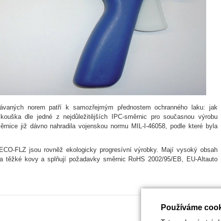
ávaných norem patří k samozřejmým přednostem ochranného laku: jak
kouška dle jedné z nejdůležitějších IPC-směrnic pro současnou výrobu
rnice již dávno nahradila vojenskou normu MIL-I-46058, podle které byla
O-FLZ jsou rovněž ekologicky progresívní výrobky. Mají vysoký obsah
a a těžké kovy a splňují požadavky směrnic RoHS 2002/95/EB, EU-Altauto
Používáme cook