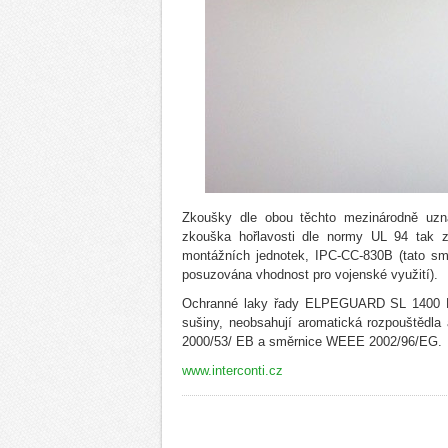
Zkoušky dle obou těchto mezinárodně uzn
zkouška hořlavosti dle normy UL 94 tak z
montážních jednotek, IPC-CC-830B (tato smě
posuzována vhodnost pro vojenské využití).
Ochranné laky řady ELPEGUARD SL 1400 EC
sušiny, neobsahují aromatická rozpouštědl
2000/53/ EB a směrnice WEEE 2002/96/EG.
www.interconti.cz