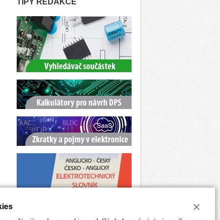
TIPY REDAKCE
×
ies