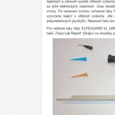
teplotách a zároveň vysoké vlhkosti vzduchu 
se týče elektrických vlastností. Jsou naná
vrstvy. Po nanesení schnou ochranné laky
vytvrzeny reakcí s vlhkostí vzduchu. Jde 
polyuretanových pryskyřic. Nanesení laku lze
Pro veškeré laky řady ELPEGUARD SL 1400 EC
také „Trace Lab Report“ týkající se zkoušky