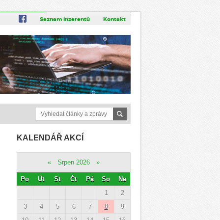
Seznam inzerentů
Kontakt
KALENDÁŘ AKCÍ
«
Srpen 2026
»
Po
Út
St
Čt
Pá
So
Ne
1
2
3
4
5
6
7
8
9