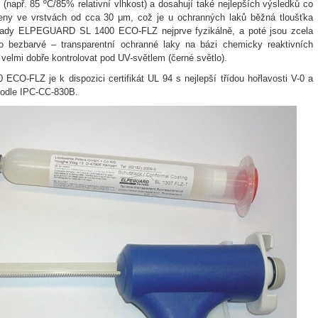
(např. 85 ºC/85% relativní vlhkost) a dosahují také nejlepších výsledků co
šeny ve vrstvách od cca 30 μm, což je u ochranných laků běžná tloušťka
 řady ELPEGUARD SL 1400 ECO-FLZ nejprve fyzikálně, a poté jsou zcela
o bezbarvé – transparentní ochranné laky na bázi chemicky reaktivních
 velmi dobře kontrolovat pod UV-světlem (černé světlo).
O-FLZ je k dispozici certifikát UL 94 s nejlepší třídou hořlavosti V-0 a
 podle IPC-CC-830B.