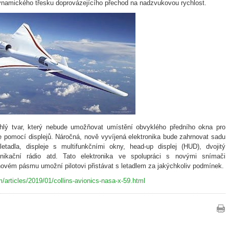
ynamického třesku doprovázejícího přechod na nadzvukovou rychlost.
íhlý tvar, který nebude umožňovat umístění obvyklého předního okna pro
uze pomocí displejů. Náročná, nově vyvíjená elektronika bude zahrnovat sadu
etadla, displeje s multifunkčními okny, head-up displej (HUD), dvojitý
unikační rádio atd. Tato elektronika ve spolupráci s novými snímači
lnovém pásmu umožní pilotovi přistávat s letadlem za jakýchkoliv podmínek.
/articles/2019/01/collins-avionics-nasa-x-59.html