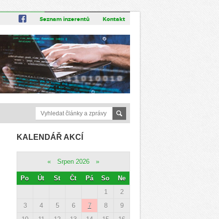
Seznam inzerentů
Kontakt
KALENDÁŘ AKCÍ
«
Srpen 2026
»
Po
Út
St
Čt
Pá
So
Ne
1
2
3
4
5
6
7
8
9