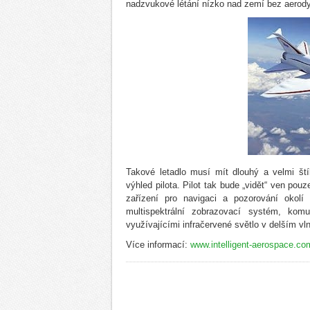
nadzvukové létání nízko nad zemí bez aerod
Takové letadlo musí mít dlouhý a velmi št
výhled pilota. Pilot tak bude „vidět“ ven po
zařízení pro navigaci a pozorování okolí l
multispektrální zobrazovací systém, kom
využívajícími infračervené světlo v delším v
Více informací:
www.intelligent-aerospace.com