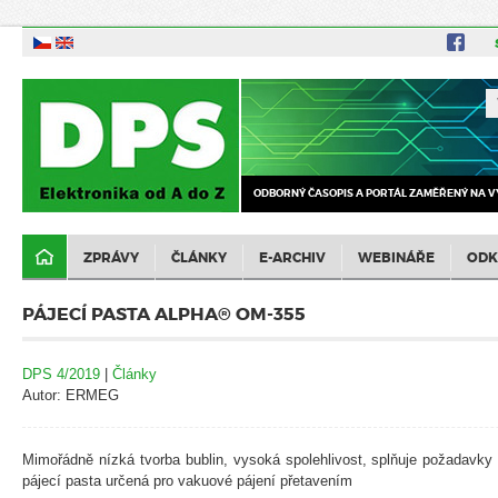
ODBORNÝ ČASOPIS A PORTÁL ZAMĚŘENÝ NA V
ZPRÁVY
ČLÁNKY
E-ARCHIV
WEBINÁŘE
ODK
PÁJECÍ PASTA ALPHA® OM-355
DPS 4/2019
|
Články
Autor: ERMEG
Mimořádně nízká tvorba bublin, vysoká spolehlivost, splňuje požadavk
pájecí pasta určená pro vakuové pájení přetavením