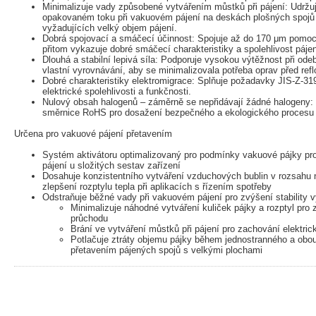
Minimalizuje vady způsobené vytvářením můstků při pájení: Udržuje
opakovaném toku při vakuovém pájení na deskách plošných spojů
vyžadujících velký objem pájení.
Dobrá spojovací a smáčecí účinnost: Spojuje až do 170 μm pomocí 
přitom vykazuje dobré smáčecí charakteristiky a spolehlivost páje
Dlouhá a stabilní lepivá síla: Podporuje vysokou výtěžnost při ode
vlastní vyrovnávání, aby se minimalizovala potřeba oprav před refl
Dobré charakteristiky elektromigrace: Splňuje požadavky JIS-Z-319
elektrické spolehlivosti a funkčnosti.
Nulový obsah halogenů – záměrně se nepřidávají žádné halogeny: 
směrnice RoHS pro dosažení bezpečného a ekologického procesu
Určena pro vakuové pájení přetavením
Systém aktivátoru optimalizovaný pro podmínky vakuové pájky pro 
pájení u složitých sestav zařízení
Dosahuje konzistentního vytváření vzduchových bublin v rozsahu
zlepšení rozptylu tepla při aplikacích s řízením spotřeby
Odstraňuje běžné vady při vakuovém pájení pro zvýšení stability 
Minimalizuje náhodné vytváření kuliček pájky a rozptyl pro 
průchodu
Brání ve vytváření můstků při pájení pro zachování elektrick
Potlačuje ztráty objemu pájky během jednostranného a obo
přetavením pájených spojů s velkými plochami