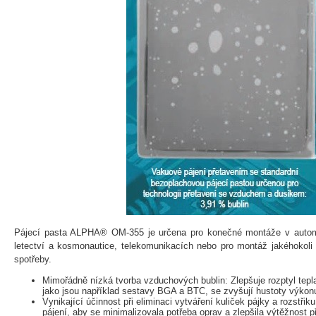
Pájecí pasta ALPHA® OM-355 je určena pro konečné montáže v automo
letectví a kosmonautice, telekomunikacích nebo pro montáž jakéhokoli z
spotřeby.
Mimořádně nízká tvorba vzduchových bublin: Zlepšuje rozptyl tepla
jako jsou například sestavy BGA a BTC, se zvyšují hustoty výkon
Vynikající účinnost při eliminaci vytváření kuliček pájky a rozstř
pájení, aby se minimalizovala potřeba oprav a zlepšila výtěžnost p