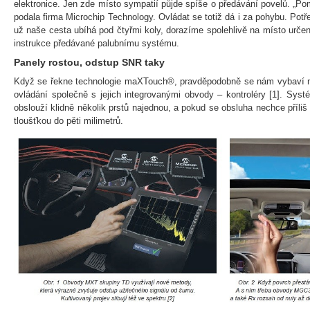
elektronice. Jen zde místo sympatií půjde spíše o předávání povelů. „P
podala firma Microchip Technology. Ovládat se totiž dá i za pohybu. Potř
už naše cesta ubíhá pod čtyřmi koly, dorazíme spolehlivě na místo urče
instrukce předávané palubnímu systému.
Panely rostou, odstup SNR taky
Když se řekne technologie maXTouch®, pravděpodobně se nám vybaví 
ovládání společně s jejich integrovanými obvody – kontroléry [1]. Sys
obslouží klidně několik prstů najednou, a pokud se obsluha nechce příliš
tloušťkou do pěti milimetrů.