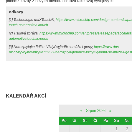
přičemž každý z nových obvodů dostává také svůj vývojový kit.
odkazy
[1] Technologie maXTouch®,
https://www.microchip.com/design-centers/capa
touch-screens/maxtouch
[2] Tisková zpráva,
https://www.microchip.com/en/pressreleasepage/accelerate
automotivetouchscreens
[3] Nerozptylujte řidiče. Vždyť vyjádřit semůže i gesty,
https://www.dps-
az.cz/vyvoj/novinky/id:55627/nerozptylujteridice-vzdyt-vyjadrit-se-muze-i-ges
KALENDÁŘ AKCÍ
«
Srpen 2026
»
Po
Út
St
Čt
Pá
So
Ne
1
2