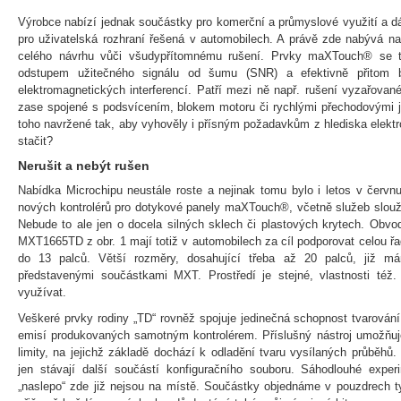
Výrobce nabízí jednak součástky pro komerční a průmyslové využití a dá
pro uživatelská rozhraní řešená v automobilech. A právě zde nabývá 
celého návrhu vůči všudypřítomnému rušení. Prvky maXTouch® se 
odstupem užitečného signálu od šumu (SNR) a efektivně přitom b
elektromagnetických interferencí. Patří mezi ně např. rušení vyzařovan
zase spojené s podsvícením, blokem motoru či rychlými přechodovými j
toho navržené tak, aby vyhověly i přísným požadavkům z hlediska elektr
stačit?
Nerušit a nebýt rušen
Nabídka Microchipu neustále roste a nejinak tomu bylo i letos v červnu,
nových kontrolérů pro dotykové panely maXTouch®, včetně služeb sloužíc
Nebude to ale jen o docela silných sklech či plastových krytech. 
MXT1665TD z obr. 1 mají totiž v automobilech za cíl podporovat celou řa
do 13 palců. Větší rozměry, dosahující třeba až 20 palců, již m
představenými součástkami MXT. Prostředí je stejné, vlastnosti též
využívat.
Veškeré prvky rodiny „TD“ rovněž spojuje jedinečná schopnost tvarování 
emisí produkovaných samotným kontrolérem. Příslušný nástroj umožňuje
limity, na jejichž základě dochází k odladění tvaru vysílaných průběh
jen stávají další součástí konfiguračního souboru. Sáhodlouhé exper
„naslepo“ zde již nejsou na místě. Součástky objednáme v pouzdrech