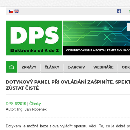
ODBORNÝ ČASOPIS A PORTÁL ZAMĚŘENÝ NA V
ZPRÁVY
ČLÁNKY
E-ARCHIV
WEBINÁŘE
ODK
DOTYKOVÝ PANEL PŘI OVLÁDÁNÍ ZAŠPINÍTE. SPEK
ZŮSTAT ČISTÉ
DPS 6/2019
|
Články
Autor: Ing. Jan Robenek
Dotykem je možné beze slova vyjádřit spoustu věcí. To, co je dobré pro