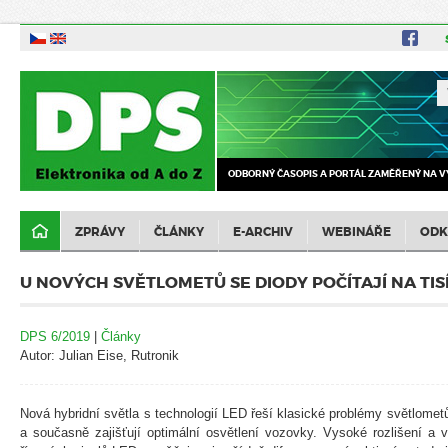
ODBORNÝ ČASOPIS A PORTÁL ZAMĚŘENÝ NA V
ZPRÁVY
ČLÁNKY
E-ARCHIV
WEBINÁŘE
ODK
U NOVÝCH SVĚTLOMETŮ SE DIODY POČÍTAJÍ NA TIS
DPS 6/2019
|
Články
Autor: Julian Eise, Rutronik
Nová hybridní světla s technologií LED řeší klasické problémy světlomet
a současně zajišťují optimální osvětlení vozovky. Vysoké rozlišení a v