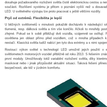
dosahuje požadovaného rozložení světla čistě elektronickou cestou a 
součásti. Rozlišení systému je přitom o poznání vyšší než u dosava
LED. U světelného výstupu lze proto pracovat s ještě většími rozdíly.
Pryč od extrémů. Flexibilita je lepší
U běžných světlometů v minulosti pokaždé docházelo k následující situ
tlumená, resp. dálková světla a tím vše končilo. Ačkoli to mnohdy pos
zřejmé. Pokud se k sobě přibližují dvě vozidla, vzájemně se oslňují. 
osvětlena jen oblast přímo před vozidlem, což v mnoha případech k za
nestačí. Klasická světla tudíž nabízí jen tyto dva extrémy a s nimi spoj
Rostoucí výkon světel s technologií LED umožnil jejich použití v e
světlometech motorových vozidel přibližně od roku 2013. S řešením zn
první moduly. Umožňovaly totiž variabilní rozložení světla, díky kterému
maskovat nebo i jinak přizpůsobit aktuální situaci. Taková řešení přine
bezpečnosti, ale též v jízdním komfortu.