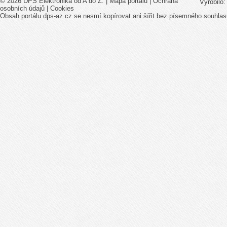
© 2026 DPS Elektronika od A do Z. |
Mapa portálu
|
Ochrana
Vyrobilo
osobních údajů
|
Cookies
Obsah portálu dps-az.cz se nesmí kopírovat ani šířit bez písemného souhlas