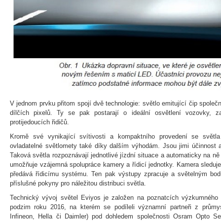
V jednom prvku přitom spojí dvě technologie: světlo emitující čip společn
dílčích pixelů. Ty se pak postarají o ideální osvětlení vozovky, z
protijedoucích řidičů.
Kromě své vynikající svítivosti a kompaktního provedení se světla
ovladatelné světlomety také díky dalším výhodám. Jsou jimi účinnost a
Taková světla rozpoznávají jednotlivé jízdní situace a automaticky na ně 
umožňuje vzájemná spolupráce kamery a řídicí jednotky. Kamera sleduje
předává řídicímu systému. Ten pak výstupy zpracuje a světelným bod
příslušné pokyny pro náležitou distribuci světla.
Technický vývoj světel Eviyos je založen na poznatcích výzkumného
podzim roku 2016, na kterém se podíleli významní partneři z průmys
Infineon, Hella či Daimler) pod dohledem společnosti Osram Opto S