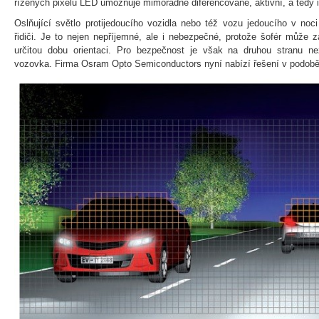
řízených pixelů LED umožňuje mimořádně diferencované, aktivní, a tedy i e
Oslňující světlo protijedoucího vozidla nebo též vozu jedoucího v noci
řidiči. Je to nejen nepříjemné, ale i nebezpečné, protože šofér může z
určitou dobu orientaci. Pro bezpečnost je však na druhou stranu n
vozovka. Firma Osram Opto Semiconductors nyní nabízí řešení v podobě