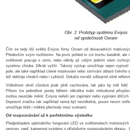
Čím se tedy liší světla Eviyos firmy Osram od dosavadních maticový
Především svým rozlišením. Na první pohled to zní trochu banálně, ale
světlomet pracuje s osmi, nebo někdy až celým jedním stem svítivýc
systému zhruba 10krát vyšší. Takový výstup umožňuje nejen vyjmutí 
pole, ale také například cílené maskování nebo stmívání oblasti čelního sk
též obličeje chodců nebo i cyklistů. Dokáže rovněž zdůraznit silně reflex
Viditelnost okolí zůstává jinak plně zachována, tak jako by měl řidič 
Přitom lze jednotlivé pixely během několika málo milisekund přizpůs
mohou neustále měnit. Eviyos neřeší jen zapínání nebo vypínání dílčích p
Dopravní značka tak například nemá být neviditelná, pouze nesmí oslň
umožňuje řešit i měkké přechody mezi scénami.
Od rozpoznávání až k perfektnímu výsledku
Předpokladem optimálního fungování LED ve světlometech motorových v
senzory, např. kamerové systémy s příslušným rozpoznáváním obrazu. „I