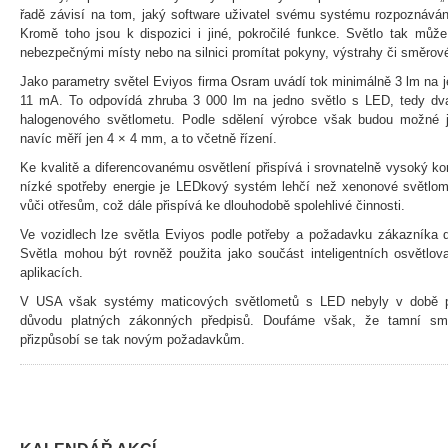
řadě závisí na tom, jaký software uživatel svému systému rozpoznáván
Kromě toho jsou k dispozici i jiné, pokročilé funkce. Světlo tak může
nebezpečnými místy nebo na silnici promítat pokyny, výstrahy či směrové
Jako parametry světel Eviyos firma Osram uvádí tok minimálně 3 lm na j
11 mA. To odpovídá zhruba 3 000 lm na jedno světlo s LED, tedy dvakr
halogenového světlometu. Podle sdělení výrobce však budou možné je
navíc měří jen 4 × 4 mm, a to včetně řízení.
Ke kvalitě a diferencovanému osvětlení přispívá i srovnatelně vysoký k
nízké spotřeby energie je LEDkový systém lehčí než xenonové světlom
vůči otřesům, což dále přispívá ke dlouhodobě spolehlivé činnosti.
Ve vozidlech lze světla Eviyos podle potřeby a požadavku zákazníka d
Světla mohou být rovněž použita jako součást inteligentních osvětlov
aplikacích.
V USA však systémy maticových světlometů s LED nebyly v době ps
důvodu platných zákonných předpisů. Doufáme však, že tamní sm
přizpůsobí se tak novým požadavkům.