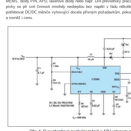
MEMS, diody PIN, APD, laserové diody nebo např. D/A převodníky pracu
prvky se při své činnosti mnohdy neobejdou bez napětí v řádu několi
potřebovat DC/DC měniče vyhovující docela přísným požadavkům, pokud 
a rovněž i cenu.