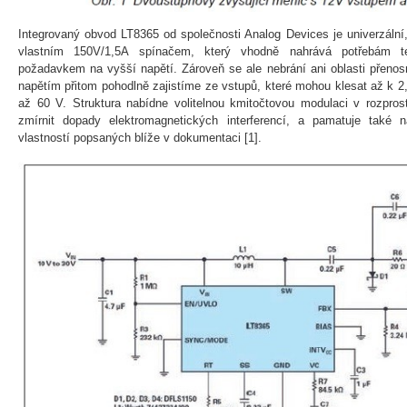
Integrovaný obvod LT8365 od společnosti Analog Devices je univerzální,
vlastním 150V/1,5A spínačem, který vhodně nahrává potřebám t
požadavkem na vyšší napětí. Zároveň se ale nebrání ani oblasti přeno
napětím přitom pohodlně zajistíme ze vstupů, které mohou klesat až k 2
až 60 V. Struktura nabídne volitelnou kmitočtovou modulaci v rozpros
zmírnit dopady elektromagnetických interferencí, a pamatuje také 
vlastností popsaných blíže v dokumentaci [1].