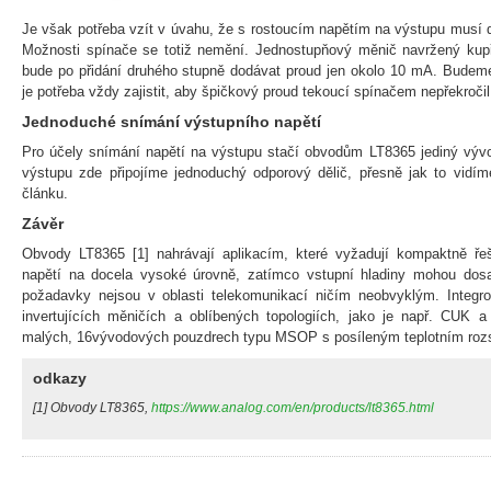
Je však potřeba vzít v úvahu, že s rostoucím napětím na výstupu musí d
Možnosti spínače se totiž nemění. Jednostupňový měnič navržený kupř
bude po přidání druhého stupně dodávat proud jen okolo 10 mA. Budeme-
je potřeba vždy zajistit, aby špičkový proud tekoucí spínačem nepřekročil 
Jednoduché snímání výstupního napětí
Pro účely snímání napětí na výstupu stačí obvodům LT8365 jediný vývo
výstupu zde připojíme jednoduchý odporový dělič, přesně jak to vidí
článku.
Závěr
Obvody LT8365 [1] nahrávají aplikacím, které vyžadují kompaktně ř
napětí na docela vysoké úrovně, zatímco vstupní hladiny mohou dos
požadavky nejsou v oblasti telekomunikací ničím neobvyklým. Integr
invertujících měničích a oblíbených topologiích, jako je např. CU
malých, 16vývodových pouzdrech typu MSOP s posíleným teplotním ro
odkazy
[1] Obvody LT8365,
https://www.analog.com/en/products/lt8365.html