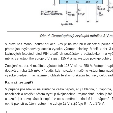
V praxi nás mohou potkat situace, kdy je na vstupu k dispozici pouze 
přesto jsou vyžadovány docela vysoké výstupní hladiny. Měnič z obr. 3 
lavinových fotodiod, diod PIN a dalších součástek s požadavkem na vyš
měnič ze vstupního zdroje 3 V zajistí 125 V a na výstupu pokryje odběry
Zapojení na obr. 4 rozšiřuje výstupních 125 V až na 250 V. Vstupní nap
dodává zhruba 1,5 mA. Případů, kdy navzdory malému vstupnímu napětí
vysoké předpětí, nacházíme v oblasti telekomunikační techniky celou řad
Kam až lze zajít?
V případě požadavku na skutečně velká napětí, ať již kladná, či záporná
násobiček a navýšit přitom výstup dvojnásobně, trojnásobně, nebo ještě v
ukazují, jak zdvojnásobit napětí v obou směrech, kladné i to záporné. 
obr. 5 pak při uvážení vstupního zdroje 12 V zajišťuje 8 mA a 375 V.