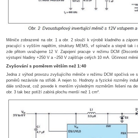
Měniče zobrazené na obr. 1 a obr. 2 slouží k výrobě kladného a zápor
pracující s vyšším napětím, struktury MEMS, vf spínače a stejně tak i 
zde přitom uvažujeme 12 V. Zapojení pracuje v režimu DCM (Discont
výstupní hladiny +250 V a –250 V zajišťuje celých 10 mA. Účinnost měni
Zvyšování s poměrem větším než 1:40
Jedna z výhod provozu zvyšujícího měniče v režimu DCM spočívá ve 
poměrů nezávisle na střídě. A nejen to. Hodnoty a fyzické rozměry indu
dále snižovat, což povede k menším výsledným rozměrům řešení na des
obr. 3 tak bez potíží zabírá plochu menší než 1 cm².