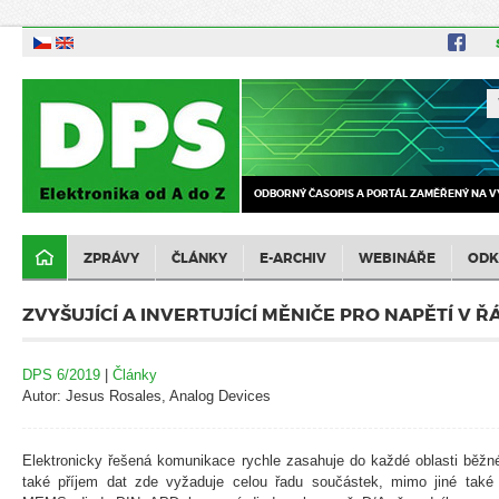
ODBORNÝ ČASOPIS A PORTÁL ZAMĚŘENÝ NA V
ZPRÁVY
ČLÁNKY
E-ARCHIV
WEBINÁŘE
ODK
ZVYŠUJÍCÍ A INVERTUJÍCÍ MĚNIČE PRO NAPĚTÍ V 
DPS 6/2019
|
Články
Autor: Jesus Rosales, Analog Devices
Elektronicky řešená komunikace rychle zasahuje do každé oblasti běžné
také příjem dat zde vyžaduje celou řadu součástek, mimo jiné také 