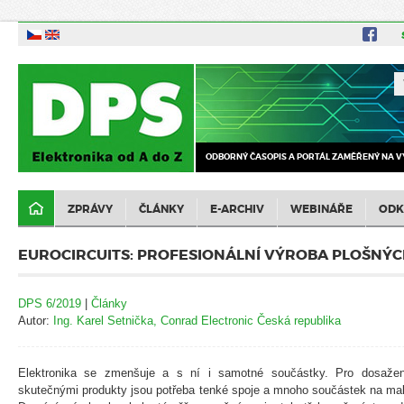
ODBORNÝ ČASOPIS A PORTÁL ZAMĚŘENÝ NA V
ZPRÁVY
ČLÁNKY
E-ARCHIV
WEBINÁŘE
ODK
EUROCIRCUITS: PROFESIONÁLNÍ VÝROBA PLOŠNÝC
DPS 6/2019
|
Články
Autor:
Ing. Karel Setnička, Conrad Electronic Česká republika
Elektronika se zmenšuje a s ní i samotné součástky. Pro dosažen
skutečnými produkty jsou potřeba tenké spoje a mnoho součástek na ma