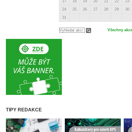
17
18
19
20
21
22
23
24
25
26
27
28
29
30
31
Všechny akc
TIPY REDAKCE