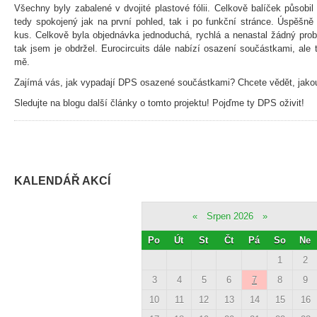
Všechny byly zabalené v dvojité plastové fólii. Celkově balíček půso
tedy spokojený jak na první pohled, tak i po funkční stránce. Úspěšně 
kus. Celkově byla objednávka jednoduchá, rychlá a nenastal žádný pro
tak jsem je obdržel. Eurocircuits dále nabízí osazení součástkami, ale 
mě.
Zajímá vás, jak vypadají DPS osazené součástkami? Chcete vědět, jakou 
Sledujte na blogu další články o tomto projektu! Pojďme ty DPS oživit!
KALENDÁŘ AKCÍ
«
Srpen 2026
»
Po
Út
St
Čt
Pá
So
Ne
1
2
3
4
5
6
7
8
9
10
11
12
13
14
15
16