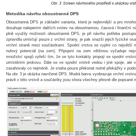
Metodika návrhu oboustranné DPS
Oboustranná DPS je základní varianta, která je nejlevnější a pro mnoho
dosahuje nalepením dalších vrstev na oboustrannou, časová i finanční n
plně využily možnosti oboustranné DPS, je při návrhu potřeba postup
zpravidla umisťují pouze z vrchní strany, je pak snazší jejich fyzické o
vrchní straně mezi součástkami. Spodní vrstva se vyplní co největší 
nulový potenciál (na zem). Připojení na zem většinou vyžaduje nej
množství spojů vyřeší tím, že se tyto kontakty propojí se spodní vrstv
umístěním prokovu. Dále se ve spodní vrstvě vedou i jiné spoje, ale 
zasahovaly co nejméně. Je snaha pouze překonat nutné překážky v podobě
Na obr. 3 je ukázka navržené DPS. Modrá barva vyobrazuje vrchní vrstvu.
právě v této vrstvě a součástky jsou shora všechny přesně dle popsané 