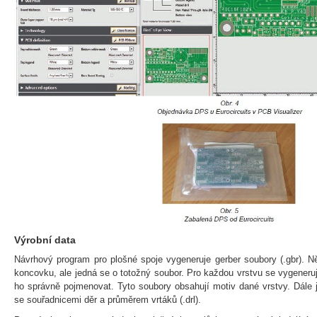
Výrobní data
Návrhový program pro plošné spoje vygeneruje gerber soubory (.gbr). Ně
koncovku, ale jedná se o totožný soubor. Pro každou vrstvu se vygeneruj
ho správně pojmenovat. Tyto soubory obsahují motiv dané vrstvy. Dále j
se souřadnicemi děr a průměrem vrtáků (.drl).