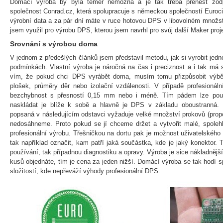
Domácí výroba by byla téměř nemožná a je tak třeba přenést zodp
společnost Conrad.cz, která spolupracuje s německou společností Euroci
výrobní data a za pár dní máte v ruce hotovou DPS v libovolném množstv
jsem využil pro výrobu DPS, kterou jsem navrhl pro svůj další Maker proj
Srovnání s výrobou doma
V jednom z předešlých článků jsem představil metodu, jak si vyrobit je
podmínkách. Vlastní výroba je náročná na čas i preciznost a i tak má s
vím, že pokud chci DPS vyrábět doma, musím tomu přizpůsobit výběr
plošek, průměry děr nebo izolační vzdálenosti. V případě profesionáln
bezchybnost s přesností 0,15 mm nebo i méně. Tím pádem lze použ
naskládat je blíže k sobě a hlavně je DPS v základu oboustranná. 
popsaná v následujícím odstavci vyžaduje velké množství prokovů (prop
nedosáhneme. Proto pokud se jí chceme držet a vytvořit malé, spolehli
profesionální výrobu. Třešničkou na dortu pak je možnost uživatelského
tak například označit, kam patří jaká součástka, kde je jaký konektor. 
používání, tak případnou diagnostiku a opravy. Výroba je sice nákladnější
kusů objednáte, tím je cena za jeden nižší. Domácí výroba se tak hodí s
složitostí, kde nepřeváží výhody profesionální DPS.