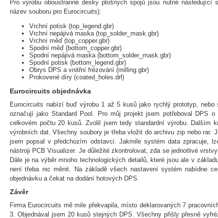
Pro výrobu oboustranné desky plošných spojů jsou nutné následující 
název souboru pro Eurocircuits):
Vrchní potisk (top_legend.gbr)
Vrchní nepájivá maska (top_solder_mask.gbr)
Vrchní měď (top_copper.gbr)
Spodní měď (bottom_copper.gbr)
Spodní nepájivá maska (bottom_solder_mask.gbr)
Spodní potisk (bottom_legend.gbr)
Obrys DPS a vnitřní frézování (milling.gbr)
Prokovené díry (coated_holes.drl)
Eurocircuits objednávka
Eurocircuits nabízí buď výrobu 1 až 5 kusů jako rychlý prototyp, nebo
označují jako Standard Pool. Pro můj projekt jsem potřeboval DPS o v
celkovém počtu 20 kusů. Zvolil jsem tedy standardní výrobu. Dalším k
výrobních dat. Všechny soubory je třeba vložit do archivu zip nebo rar. 
jsem popsal v předchozím odstavci. Jakmile systém data zpracuje, lze
nástroji PCB Visualizer. Je důležité zkontrolovat, zda se jednotlivé vrst
Dále je na výběr mnoho technologických detailů, které jsou ale v zákla
není třeba nic měnit. Na základě všech nastavení systém nabídne cen
objednávku a čekat na dodání hotových DPS.
Závěr
Firma Eurocircuits mě mile překvapila, místo deklarovaných 7 pracovníc
3. Objednával jsem 20 kusů stejných DPS. Všechny přišly přesně vyfr