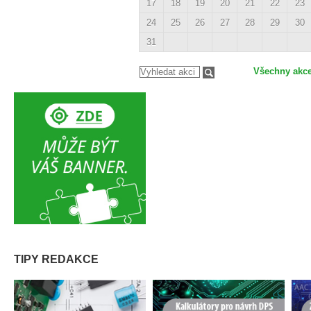
17
18
19
20
21
22
23
24
25
26
27
28
29
30
31
Všechny akc
TIPY REDAKCE