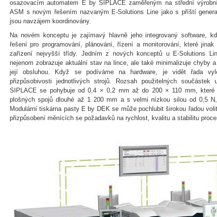
osazovacím automatem E by SIPLACE zaměřeným na střední výrobní ry
ASM s novým řešením nazvaným E-Solutions Line jako s příští generací 
jsou navzájem koordinovány.
Na novém konceptu je zajímavý hlavně jeho integrovaný software, kd
řešení pro programování, plánování, řízení a monitorování, které jin
zařízení nejvyšší třídy. Jedním z nových konceptů u E-Solutions Li
nejenom zobrazuje aktuální stav na lince, ale také minimalizuje chyby a
její obsluhou. Když se podíváme na hardware, je vidět řada vyl
přizpůsobivosti jednotlivých strojů. Rozsah použitelných součáste
SIPLACE se pohybuje od 0,4 × 0,2 mm až do 200 × 110 mm, které
plošných spojů dlouhé až 1 200 mm a s velmi nízkou silou od 0,5 N
Modulární tiskárna pasty E by DEK se může pochlubit širokou řadou voli
přizpůsobení měnících se požadavků na rychlost, kvalitu a stabilitu proce