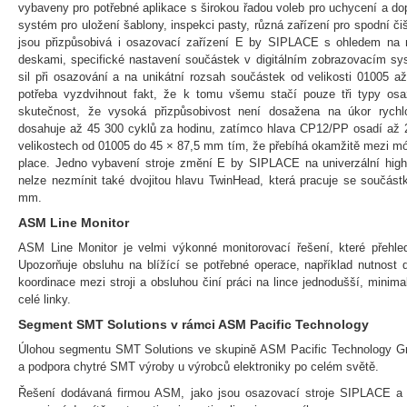
vybaveny pro potřebné aplikace s širokou řadou voleb pro uchycení a do
systém pro uložení šablony, inspekci pasty, různá zařízení pro spodní či
jsou přizpůsobivá i osazovací zařízení E by SIPLACE s ohledem na m
deskami, specifické nastavení součástek v digitálním zobrazovacím sys
sil při osazování a na unikátní rozsah součástek od velikosti 01005 až
potřeba vyzdvihnout fakt, že k tomu všemu stačí pouze tři typy osaz
skutečnost, že vysoká přizpůsobivost není dosažena na úkor rych
dosahuje až 45 300 cyklů za hodinu, zatímco hlava CP12/PP osadí až 
velikostech od 01005 do 45 × 87,5 mm tím, že přebíhá okamžitě mezi mód
place. Jedno vybavení stroje změní E by SIPLACE na univerzální high
nelze nezmínit také dvojitou hlavu TwinHead, která pracuje se součást
mm.
ASM Line Monitor
ASM Line Monitor je velmi výkonné monitorovací řešení, které přehled
Upozorňuje obsluhu na blížící se potřebné operace, například nutnost d
koordinace mezi stroji a obsluhou činí práci na lince jednodušší, minima
celé linky.
Segment SMT Solutions v rámci ASM Pacific Technology
Úlohou segmentu SMT Solutions ve skupině ASM Pacific Technology G
a podpora chytré SMT výroby u výrobců elektroniky po celém světě.
Řešení dodávaná firmou ASM, jako jsou osazovací stroje SIPLACE a 