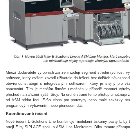
Mnozí dodavatelé výrobních zařízení izolují segment střední rychlosti vý
software, který ovšem zavádí uživatele do řešení bez dalších návaznost
otevřenou strategii s integrovaným softwarem, který je stejný pro vš
osazování. Tím je menším firmám umožněn v případě rostoucí výroby
přechod na zařízení vyšší třídy. Na druhé straně tento přístup umožňuje
od ASM přidat řadu E-Solutions pro prototypy nebo malé zakázky be
programovým vybavením nebo přenosem dat.
Koordinované řešení
Nové řešení E-Solutions Line kombinuje modulární tiskárny pasty E b
stroji E by SIPLACE spolu s ASM Line Monitorem. Díky tomuto přístup