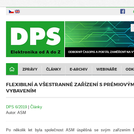
ODBORNÝ ČASOPIS A PORTÁL ZAMĚŘENÝ NA V
ZPRÁVY
ČLÁNKY
E-ARCHIV
WEBINÁŘE
ODK
FLEXIBILNÍ A VŠESTRANNÉ ZAŘÍZENÍ S PRÉMIO
VYBAVENÍM
DPS 6/2019
|
Články
Autor: ASM
Po několik let byla společnost ASM úspěšná se svým zařízením 