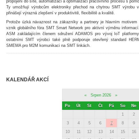
propojení do sítě, automatizaci a optimalizaci pracovního procesu s pomo
Ty umožňují výrobcům elektroniky přechod na chytrou SMT výrobu v
přinášejí výrazná zlepšení v produktivitě, flexibilitě a kvalitě.
Protože úzká návaznost na zákazníky a partnery je hlavním motivem 
vznik globálního fóra SMT Smart Network pro aktivní výměnu informací
ASM zakládajícím členem sdružení ADAMOS pro vývoj IoT platformy 
ostatními SMT výrobci také plně podporuje otevřený standard HER
SMEMA pro M2M komunikaci na SMT linkách.
KALENDÁŘ AKCÍ
«
Srpen 2026
»
Po
Út
St
Čt
Pá
So
Ne
1
2
3
4
5
6
7
8
9
10
11
12
13
14
15
16