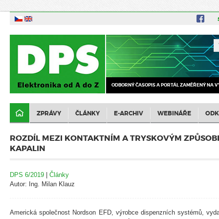
ODBORNÝ ČASOPIS A PORTÁL ZAMĚŘENÝ NA V
ZPRÁVY
ČLÁNKY
E-ARCHIV
WEBINÁŘE
ODK
ROZDÍL MEZI KONTAKTNÍM A TRYSKOVÝM ZPŮSO
KAPALIN
DPS 6/2019
|
Články
Autor: Ing. Milan Klauz
Americká společnost Nordson EFD, výrobce dispenzních systémů, vydala