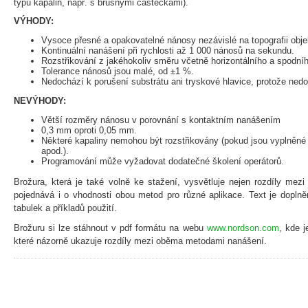
typů kapalin, např. s brusnými částečkami).
VÝHODY:
Vysoce přesné a opakovatelné nánosy nezávislé na topografii objek
Kontinuální nanášení při rychlosti až 1 000 nánosů na sekundu.
Rozstřikování z jakéhokoliv směru včetně horizontálního a spodní
Tolerance nánosů jsou malé, od ±1 %.
Nedochází k porušení substrátu ani tryskové hlavice, protože ned
NEVÝHODY:
Větší rozměry nánosu v porovnání s kontaktním nanášením
0,3 mm oproti 0,05 mm.
Některé kapaliny nemohou být rozstřikovány (pokud jsou vyplněn
apod.).
Programování může vyžadovat dodatečné školení operátorů.
Brožura, která je také volně ke stažení, vysvětluje nejen rozdíly me
pojednává i o vhodnosti obou metod pro různé aplikace. Text je dopln
tabulek a příkladů použití.
Brožuru si lze stáhnout v pdf formátu na webu
www.nordson.com
, kde j
které názorně ukazuje rozdíly mezi oběma metodami nanášení.