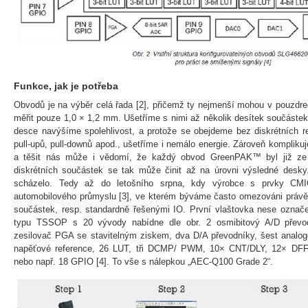
Funkce, jak je potřeba
Obvodů je na výběr celá řada [2], přičemž ty nejmenší mohou v pouzd
měřit pouze 1,0 × 1,2 mm. Ušetříme s nimi až několik desítek součáste
desce navýšíme spolehlivost, a protože se obejdeme bez diskrétních re
pull-upů, pull-downů apod., ušetříme i nemálo energie. Zároveň komplik
a těšit nás může i vědomí, že každý obvod GreenPAK™ byl již ze
diskrétních součástek se tak může činit až na úrovni výsledné desk
scházelo. Tedy až do letošního srpna, kdy výrobce s prvky CMI
automobilového průmyslu [3], ve kterém býváme často omezováni právě 
součástek, resp. standardně řešenými IO. První vlaštovka nese ozna
typu TSSOP s 20 vývody nabídne dle obr. 2 osmibitový A/D převod
zesilovač PGA se stavitelným ziskem, dva D/A převodníky, šest anal
napěťové reference, 26 LUT, tři DCMP/ PWM, 10× CNT/DLY, 12× DFF/LA
nebo např. 18 GPIO [4]. To vše s nálepkou „AEC-Q100 Grade 2“.