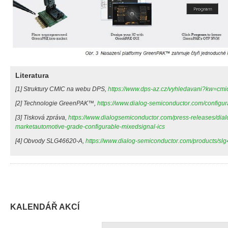
Literatura
[1] Struktury CMIC na webu DPS,
https://www.dps-az.cz/vyhledavani?kw=cmi
[2] Technologie GreenPAK™,
https://www.dialog-semiconductor.com/configu
[3] Tisková zpráva,
https://www.dialogsemiconductor.com/press-releases/dialo
marketautomotive-grade-configurable-mixedsignal-ics
[4] Obvody SLG46620-A,
https://www.dialog-semiconductor.com/products/sl
KALENDÁŘ AKCÍ