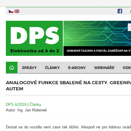
ODBORNÝ ČASOPIS A PORTÁL ZAMĚŘENÝ NA V
ZPRÁVY
ČLÁNKY
E-ARCHIV
WEBINÁŘE
ODK
ANALOGOVÉ FUNKCE SBALENÉ NA CESTY. GREENPAK
AUTEM
DPS 6/2019
|
Články
Autor: Ing. Jan Robenek
Dostat se do vozidla není zase tak těžké. Alespoň ne pro lidskou osá