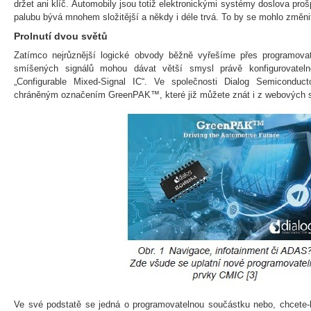
držet ani klíč. Automobily jsou totiž elektronickými systémy doslova proš
palubu bývá mnohem složitější a někdy i déle trvá. To by se mohlo změni
Prolnutí dvou světů
Zatímco nejrůznější logické obvody běžně vyřešíme přes programovat
smíšených signálů mohou dávat větší smysl právě konfigurovateln
„Configurable Mixed-Signal IC“. Ve společnosti Dialog Semicondu
chráněným označením GreenPAK™, které již můžete znát i z webových s
Ve své podstatě se jedná o programovatelnou součástku nebo, chcete-li,