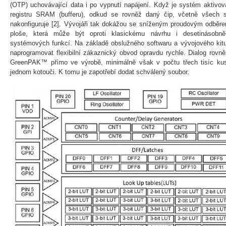
(OTP) uchovávající data i po vypnutí napájení. Když je systém aktivo
registru SRAM (bufferu), odkud se rovněž daný čip, včetně všech 
nakonfiguruje [2]. Vývojáři tak dokážou se sníženým proudovým odběre
ploše, která může být oproti klasickému návrhu i desetinásobn
systémových funkcí. Na základě obslužného softwaru a vývojového kitu
naprogramovat flexibilní zákaznický obvod opravdu rychle. Dialog rov
GreenPAK™ přímo ve výrobě, minimálně však v počtu třech tisíc ku
jednom kotouči. K tomu je zapotřebí dodat schválený soubor.