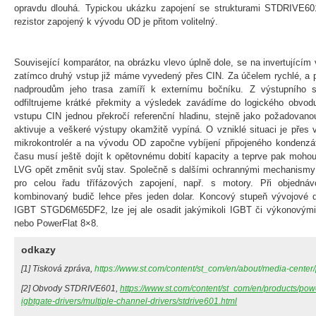
opravdu dlouhá. Typickou ukázku zapojení se strukturami STDRIVE601
rezistor zapojený k vývodu OD je přitom volitelný.
Související komparátor, na obrázku vlevo úplně dole, se na invertujícím v
zatímco druhý vstup již máme vyvedený přes CIN. Za účelem rychlé, a p
nadproudům jeho trasa zamíří k externímu bočníku. Z výstupního s
odfiltrujeme krátké překmity a výsledek zavádíme do logického obvo
vstupu CIN jednou překročí referenční hladinu, stejně jako požadovano
aktivuje a veškeré výstupy okamžitě vypíná. O vzniklé situaci je přes
mikrokontrolér a na vývodu OD započne vybíjení připojeného kondenzá
času musí ještě dojít k opětovnému dobití kapacity a teprve pak moho
LVG opět změnit svůj stav. Společně s dalšími ochrannými mechanismy 
pro celou řadu třífázových zapojení, např. s motory. Při objedná
kombinovaný budič lehce přes jeden dolar. Koncový stupeň vývojové de
IGBT STGD6M65DF2, lze jej ale osadit jakýmikoli IGBT či výkonov
nebo PowerFlat 8×8.
odkazy
[1] Tisková zpráva,
https://www.st.com/content/st_com/en/about/media-center
[2] Obvody STDRIVE601,
https://www.st.com/content/st_com/en/products/p
igbtgate-drivers/multiple-channel-drivers/stdrive601.html