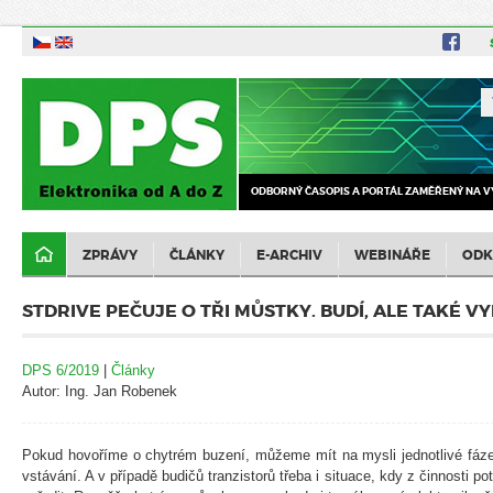
ODBORNÝ ČASOPIS A PORTÁL ZAMĚŘENÝ NA V
ZPRÁVY
ČLÁNKY
E-ARCHIV
WEBINÁŘE
ODK
STDRIVE PEČUJE O TŘI MŮSTKY. BUDÍ, ALE TAKÉ V
DPS 6/2019
|
Články
Autor: Ing. Jan Robenek
Pokud hovoříme o chytrém buzení, můžeme mít na mysli jednotlivé fáze
vstávání. A v případě budičů tranzistorů třeba i situace, kdy z činnosti