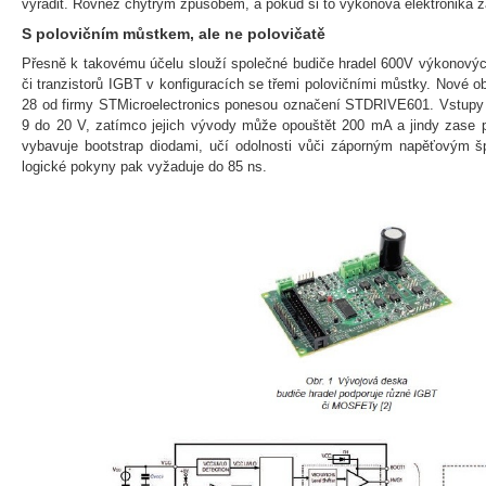
vyřadit. Rovněž chytrým způsobem, a pokud si to výkonová elektronika žá
S polovičním můstkem, ale ne polovičatě
Přesně k takovému účelu slouží společné budiče hradel 600V výkono
či tranzistorů IGBT v konfiguracích se třemi polovičními můstky. Nové 
28 od firmy STMicroelectronics ponesou označení STDRIVE601. Vstupy 
9 do 20 V, zatímco jejich vývody může opouštět 200 mA a jindy zase p
vybavuje bootstrap diodami, učí odolnosti vůči záporným napěťovým 
logické pokyny pak vyžaduje do 85 ns.