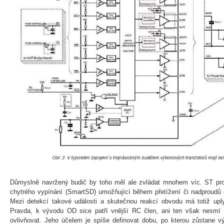
Důmyslně navržený budič by toho měl ale zvládat mnohem víc. ST prot
chytrého vypínání (SmartSD) umožňující během přetížení či nadproudů 
Mezi detekcí takové události a skutečnou reakcí obvodu má totiž up
Pravda, k vývodu OD sice patří vnější RC člen, ani ten však nesmí s
ovlivňovat. Jeho účelem je spíše definovat dobu, po kterou zůstane v