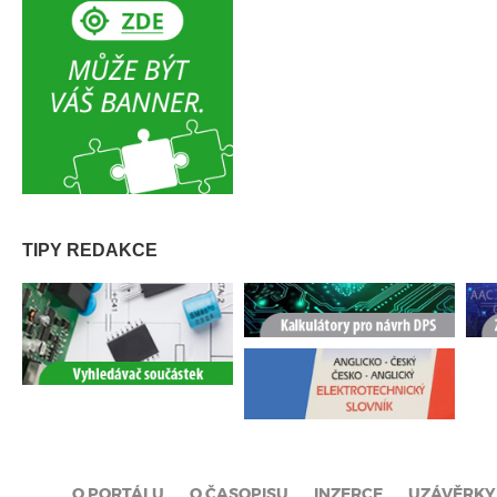
TIPY REDAKCE
O PORTÁLU
O ČASOPISU
INZERCE
UZÁVĚRKY