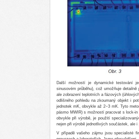
Další možností je dynamické testování je
sinusovém průběhu), což umožňuje detailně 
ale zobrazení teplotních a fázových (úhlovýc
odlišného pohledu na zkoumaný objekt i potl
jednotek mK, obvykle až 2−3 mK. Tyto meto
pásmo MWIR) s možností pracovat s lock-in s
obvykle při výrobě, je použití specializova
nejen při výrobě jednotlivých součástek, ale i 
V případě vašeho zájmu jsou specialisté f
provozech a laboratořích. Jsme přesvědčeni,