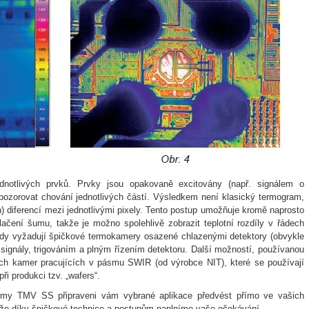
dnotlivých prvků. Prvky jsou opakovaně excitovány (např. signálem o
pozorovat chování jednotlivých částí. Výsledkem není klasický termogram,
h) diferencí mezi jednotlivými pixely. Tento postup umožňuje kromě naprosto
ačení šumu, takže je možno spolehlivě zobrazit teplotní rozdíly v řádech
dy vyžadují špičkové termokamery osazené chlazenými detektory (obvykle
ignály, trigováním a plným řízením detektoru. Další možností, používanou
ných kamer pracujících v pásmu SWIR (od výrobce NIT), které se používají
při produkci tzv. „wafers“.
irmy TMV SS připraveni vám vybrané aplikace předvést přímo ve vašich
 že díky špičkové technice a postupům naplníme vaše očekávání.