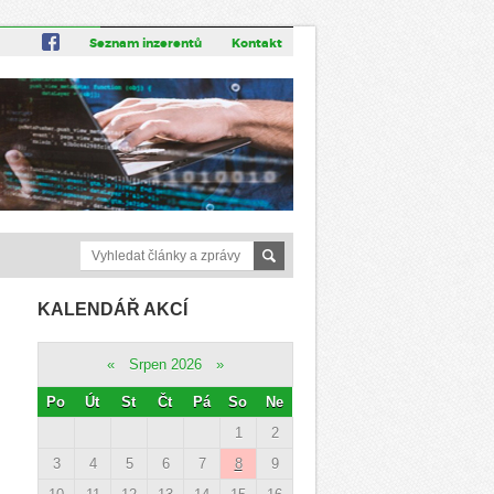
Seznam inzerentů
Kontakt
KALENDÁŘ AKCÍ
«
Srpen 2026
»
Po
Út
St
Čt
Pá
So
Ne
1
2
3
4
5
6
7
8
9