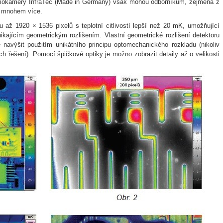
ermokamery InfraTec (Made in Germany) však mohou odborníkům, zejména z
ut mnohem více.
ru až 1920 × 1536 pixelů s teplotní citlivostí lepší než 20 mK, umožňující
nikajícím geometrickým rozlišením. Vlastní geometrické rozlišení detektoru
navýšit použitím unikátního principu optomechanického rozkladu (nikoliv
ných řešení). Pomocí špičkové optiky je možno zobrazit detaily až o velikosti