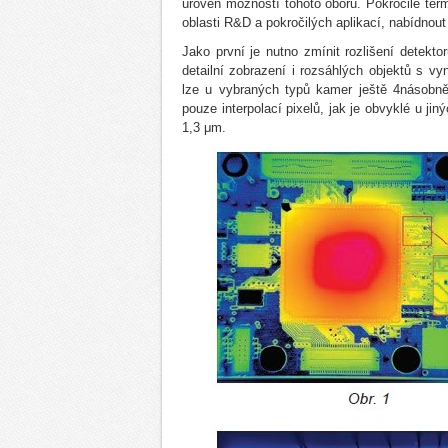
úroveň možností tohoto oboru. Pokročilé t
oblasti R&D a pokročilých aplikací, nabídno
Jako první je nutno zmínit rozlišení detekto
detailní zobrazení i rozsáhlých objektů s vy
lze u vybraných typů kamer ještě 4násobně 
pouze interpolací pixelů, jak je obvyklé u ji
1,3 μm.