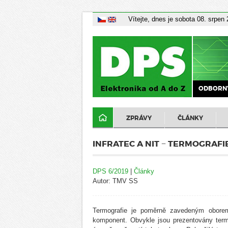
Vítejte, dnes je sobota 08. srpen
ODBORNÝ
ZPRÁVY
ČLÁNKY
INFRATEC A NIT − TERMOGRAFI
DPS 6/2019
|
Články
Autor: TMV SS
Termografie je poměrně zavedeným oborem p
komponent. Obvykle jsou prezentovány termo