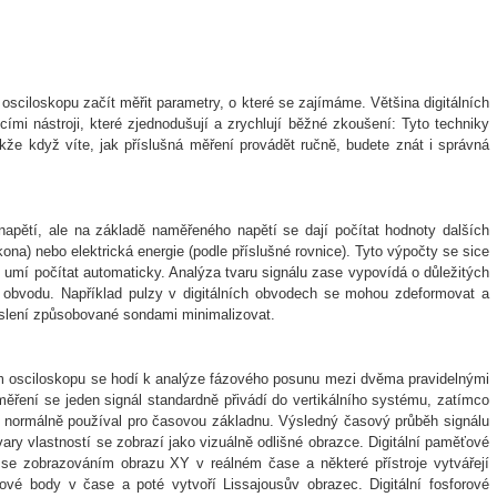
sciloskopu začít měřit parametry, o které se zajímáme. Většina digitálních
mi nástroji, které zjednodušují a zrychlují běžné zkoušení: Tyto techniky
akže když víte, jak příslušná měření provádět ručně, budete znát i správná
napětí, ale na základě naměřeného napětí se dají počítat hodnoty dalších
na) nebo elektrická energie (podle příslušné rovnice). Tyto výpočty se sice
 je umí počítat automaticky. Analýza tvaru signálu zase vypovídá o důležitých
obvodu. Například pulzy v digitálních obvodech se mohou zdeformovat a
eslení způsobované sondami minimalizovat.
m osciloskopu se hodí k analýze fázového posunu mezi dvěma pravidelnými
o měření se jeden signál standardně přivádí do vertikálního systému, zatímco
e normálně používal pro časovou základnu. Výsledný časový průběh signálu
ary vlastností se zobrazí jako vizuálně odlišné obrazce. Digitální paměťové
se zobrazováním obrazu XY v reálném čase a některé přístroje vytvářejí
vé body v čase a poté vytvoří Lissajousův obrazec. Digitální fosforové