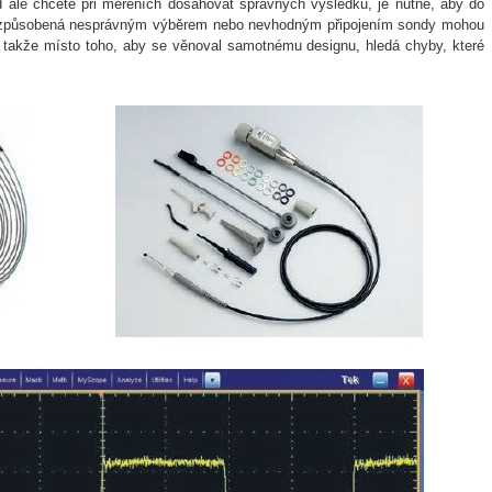
ud ale chcete při měřeních dosahovat správných výsledků, je nutné, aby do
ení způsobená nesprávným výběrem nebo nevhodným připojením sondy mohou
 takže místo toho, aby se věnoval samotnému designu, hledá chyby, které