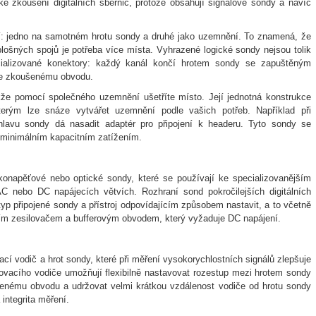
ke zkoušení digitálních sběrnic, protože obsahují signálové sondy a navíc
ení: jedno na samotném hrotu sondy a druhé jako uzemnění. To znamená, že
ošných spojů je potřeba více místa. Vyhrazené logické sondy nejsou tolik
ecializované konektory: každý kanál končí hrotem sondy se zapuštěným
ke zkoušenému obvodu.
takže pomocí společného uzemnění ušetříte místo. Její jednotná konstrukce
terým lze snáze vytvářet uzemnění podle vašich potřeb. Například při
lavu sondy dá nasadit adaptér pro připojení k headeru. Tyto sondy se
a minimálním kapacitním zatížením.
konapěťové nebo optické sondy, které se používají ke specializovanějším
 nebo DC napájecích větvích. Rozhraní sond pokročilejších digitálních
p připojené sondy a přístroj odpovídajícím způsobem nastavit, a to včetně
ním zesilovačem a bufferovým obvodem, který vyžaduje DC napájení.
ací vodič a hrot sondy, které při měření vysokorychlostních signálů zlepšuje
ňovacího vodiče umožňují flexibilně nastavovat rozestup mezi hrotem sondy
enému obvodu a udržovat velmi krátkou vzdálenost vodiče od hrotu sondy
ntegrita měření.