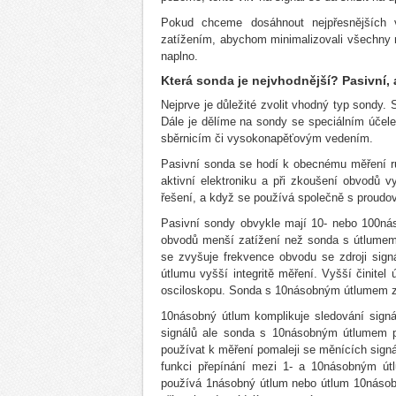
Pokud chceme dosáhnout nejpřesnějších 
zatížením, abychom minimalizovali všechny 
naplno.
Která sonda je nejvhodnější? Pasivní, 
Nejprve je důležité zvolit vhodný typ sondy. 
Dále je dělíme na sondy se speciálním účele
sběrnicím či vysokonapěťovým vedením.
Pasivní sonda se hodí k obecnému měření rů
aktivní elektroniku a při zkoušení obvodů v
řešení, a když se používá společně s proudo
Pasivní sondy obvykle mají 10- nebo 100ná
obvodů menší zatížení než sonda s útlumem
se zvyšuje frekvence obvodu se zdroji sig
útlumu vyšší integritě měření. Vyšší činitel
osciloskopu. Sonda s 10násobným útlumem z
10násobný útlum komplikuje sledování signá
signálů ale sonda s 10násobným útlumem 
používat k měření pomaleji se měnících signá
funkci přepínání mezi 1- a 10násobným út
používá 1násobný útlum nebo útlum 10násobn