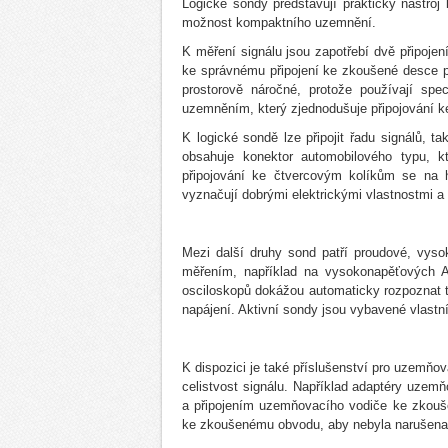
Logické sondy představují praktický nástroj 
možnost kompaktního uzemnění.
K měření signálu jsou zapotřebí dvě připoj
ke správnému připojení ke zkoušené desce pl
prostorově náročné, protože používají sp
uzemněním, který zjednodušuje připojování 
K logické sondě lze připojit řadu signálů, 
obsahuje konektor automobilového typu, k
připojování ke čtvercovým kolíkům se na h
vyznačují dobrými elektrickými vlastnostmi 
Mezi další druhy sond patří proudové, vyso
měřením, například na vysokonapěťových AC
osciloskopů dokážou automaticky rozpoznat ty
napájení. Aktivní sondy jsou vybavené vlast
K dispozici je také příslušenství pro uzemňov
celistvost signálu. Například adaptéry uzem
a připojením uzemňovacího vodiče ke zkouš
ke zkoušenému obvodu, aby nebyla narušena i