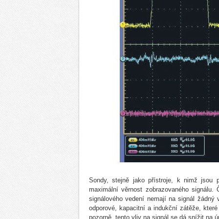
Sondy, stejně jako přístroje, k nimž jsou 
maximální věrnost zobrazovaného signálu. 
signálového vedení nemají na signál žádný vl
odporové, kapacitní a indukční zátěže, kte
pozorně, tento vliv na signál se dá snížit na