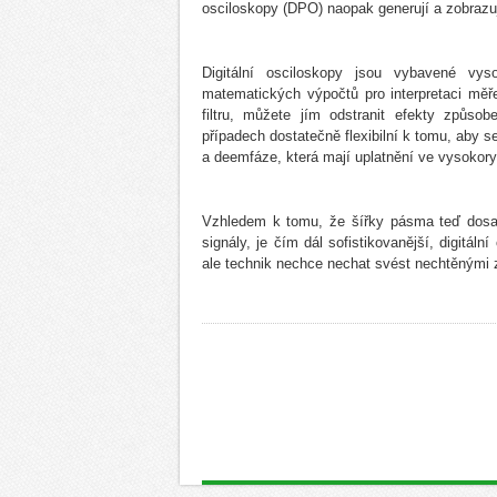
osciloskopy (DPO) naopak generují a zobrazu
Digitální osciloskopy jsou vybavené vyso
matematických výpočtů pro interpretaci měře
filtru, můžete jím odstranit efekty způ
případech dostatečně flexibilní k tomu, aby s
a deemfáze, která mají uplatnění ve vysokory
Vzhledem k tomu, že šířky pásma teď dosahu
signály, je čím dál sofistikovanější, digitá
ale technik nechce nechat svést nechtěnými z