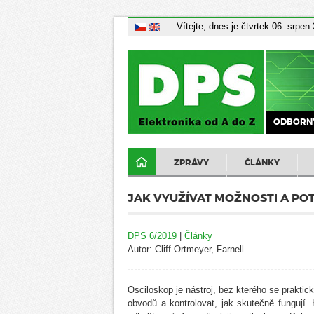
Vítejte, dnes je čtvrtek 06. srpen
ODBORNÝ
ZPRÁVY
ČLÁNKY
JAK VYUŽÍVAT MOŽNOSTI A PO
DPS 6/2019
|
Články
Autor: Cliff Ortmeyer, Farnell
Osciloskop je nástroj, bez kterého se praktic
obvodů a kontrolovat, jak skutečně fungují. 