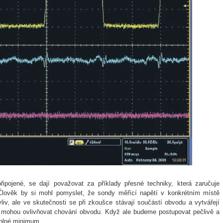
připojené, se dají považovat za příklady přesné techniky, která zaručuje
Člověk by si mohl pomyslet, že sondy měřící napětí v konkrétním místě
iv, ale ve skutečnosti se při zkoušce stávají součástí obvodu a vytvářejí
ré mohou ovlivňovat chování obvodu. Když ale budeme postupovat pečlivě a
 úplné minimum.