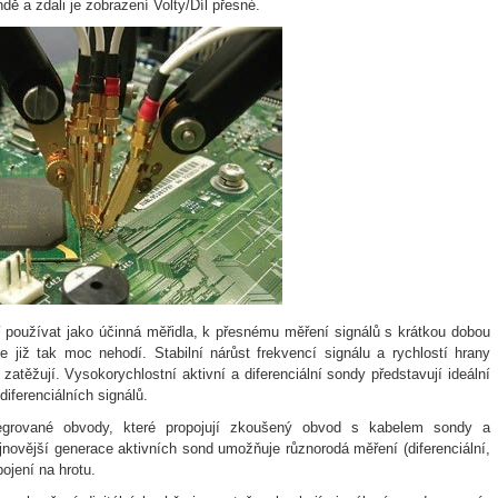
dě a zdali je zobrazení Volty/Díl přesné.
 používat jako účinná měřidla, k přesnému měření signálů s krátkou dobou
 již tak moc nehodí. Stabilní nárůst frekvencí signálu a rychlostí hrany
zatěžují. Vysokorychlostní aktivní a diferenciální sondy představují ideální
iferenciálních signálů.
ntegrované obvody, které propojují zkoušený obvod s kabelem sondy a
jnovější generace aktivních sond umožňuje různorodá měření (diferenciální,
ojení na hrotu.