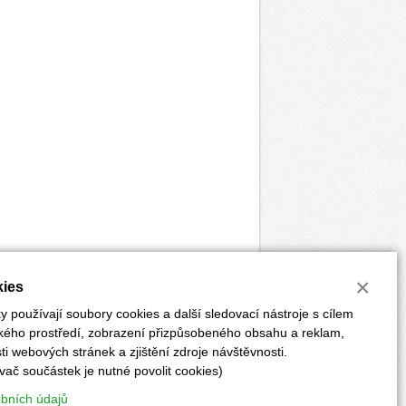
×
ies
 používají soubory cookies a další sledovací nástroje s cílem
ského prostředí, zobrazení přizpůsobeného obsahu a reklam,
i webových stránek a zjištění zdroje návštěvnosti.
vač součástek je nutné povolit cookies)
ĚRKY
POKYNY PRO AUTORY
PŘEDPLATNÉ
obních údajů