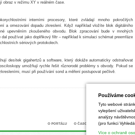
jí obraz v režimu XY v reálném čase.
korychlostními interními procesory, které zvládají mnoho pokročilých
ní a omezování dopadu zkreslení. Když například vložíte blok digitálního
sobené upevněním zkoušeného obvodu. Blok zpracování bude v mnohých
e dal používat jako doplňkový filtr – například k simulaci schémat preemfáze
chlostních sériových protokolech.
jí desítek gigahertzů a software, který dokáže automaticky odstraňovat
lní osciloskopy umožňují rychle řešit různorodé problémy s obvody. Pokud se
kresleními, musí při používání sond a měření postupovat pečlivě.
Používáme cook
Tyto webové stránky
vylepšení uživatel
analýzy návštěvnost
(pro funkci Vyhledá
O PORTÁLU
O ČASOPISU
INZERCE
UZÁV
Více o ochraně os