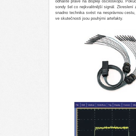
odhalíte právě na displeji osciloskopu. Pok
sondy šel co nejkvalitnější signál. Zkresl
snadno technika svést na nesprávnou cestu,
ve skutečnosti jsou pouhými artefakty.