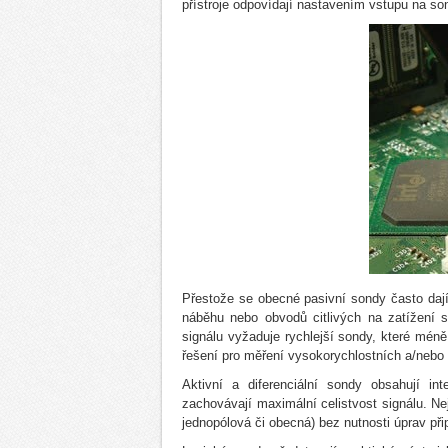
přístroje odpovídají nastavením vstupu na son
Přestože se obecné pasivní sondy často dají
náběhu nebo obvodů citlivých na zatížení se
signálu vyžaduje rychlejší sondy, které méně 
řešení pro měření vysokorychlostních a/nebo d
Aktivní a diferenciální sondy obsahují i
zachovávají maximální celistvost signálu. Ne
jednopólová či obecná) bez nutnosti úprav přip