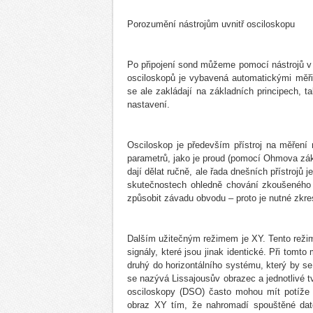
Porozumění nástrojům uvnitř osciloskopu
Po připojení sond můžeme pomocí nástrojů v o
osciloskopů je vybavená automatickými měřicí
se ale zakládají na základních principech, t
nastavení.
Osciloskop je především přístroj na měření 
parametrů, jako je proud (pomocí Ohmova záko
dají dělat ručně, ale řada dnešních přístrojů
skutečnostech ohledně chování zkoušeného 
způsobit závadu obvodu – proto je nutné zkr
Dalším užitečným režimem je XY. Tento reži
signály, které jsou jinak identické. Při tomt
druhý do horizontálního systému, který by s
se nazývá Lissajousův obrazec a jednotlivé tv
osciloskopy (DSO) často mohou mít potíže 
obraz XY tím, že nahromadí spouštěné dato