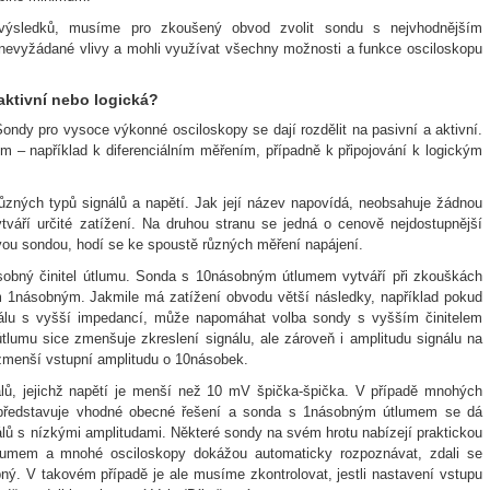
výsledků, musíme pro zkoušený obvod zvolit sondu s nejvhodnějším
nevyžádané vlivy a mohli využívat všechny možnosti a funkce osciloskopu
aktivní nebo logická?
Sondy pro vysoce výkonné osciloskopy se dají rozdělit na pasivní a aktivní.
m – například k diferenciálním měřením, případně k připojování k logickým
zných typů signálů a napětí. Jak její název napovídá, neobsahuje žádnou
ytváří určité zatížení. Na druhou stranu se jedná o cenově nejdostupnější
vou sondou, hodí se ke spoustě různých měření napájení.
sobný činitel útlumu. Sonda s 10násobným útlumem vytváří při zkouškách
 1násobným. Jakmile má zatížení obvodu větší následky, například pokud
nálu s vyšší impedancí, může napomáhat volba sondy s vyšším činitelem
 útlumu sice zmenšuje zkreslení signálu, ale zároveň i amplitudu signálu na
menší vstupní amplitudu o 10násobek.
lů, jejichž napětí je menší než 10 mV špička-špička. V případě mnohých
představuje vhodné obecné řešení a sonda s 1násobným útlumem se dá
lů s nízkými amplitudami. Některé sondy na svém hrotu nabízejí praktickou
lumem a mnohé osciloskopy dokážou automaticky rozpoznávat, zdali se
ý. V takovém případě je ale musíme zkontrolovat, jestli nastavení vstupu