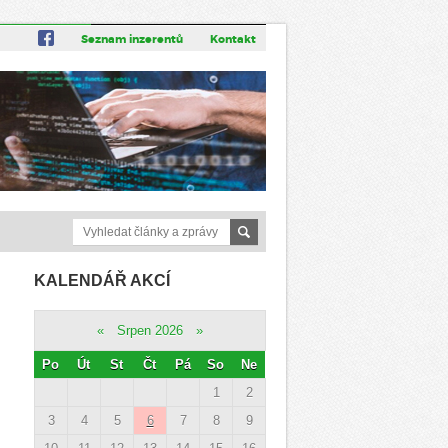
Seznam inzerentů
Kontakt
KALENDÁŘ AKCÍ
«
Srpen 2026
»
Po
Út
St
Čt
Pá
So
Ne
1
2
3
4
5
6
7
8
9