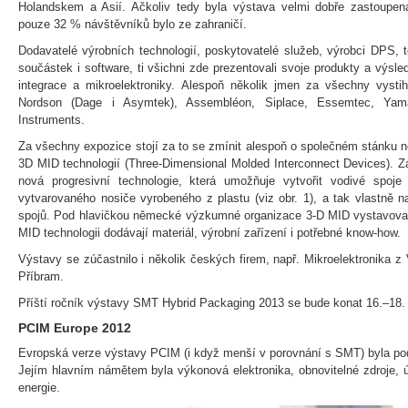
Holandskem a Asií. Ačkoliv tedy byla výstava velmi dobře zastoupena 
pouze 32 % návštěvníků bylo ze zahraničí.
Dodavatelé výrobních technologií, poskytovatelé služeb, výrobci DPS, t
součástek i software, ti všichni zde prezentovali svoje produkty a výsl
integrace a mikroelektroniky. Alespoň několik jmen za všechny vysti
Nordson (Dage i Asymtek), Assembléon, Siplace, Essemtec, Yamah
Instruments.
Za všechny expozice stojí za to se zmínit alespoň o společném stánku ně
3D MID technologií (Three-Dimensional Molded Interconnect Devices). 
nová progresivní technologie, která umožňuje vytvořit vodivé spoj
vytvarovaného nosiče vyrobeného z plastu (viz obr. 1), a tak vlastně n
spojů. Pod hlavičkou německé výzkumné organizace 3-D MID vystavovala
MID technologii dodávají materiál, výrobní zařízení i potřebné know-how.
Výstavy se zúčastnilo i několik českých firem, např. Mikroelektronika
Příbram.
Příští ročník výstavy SMT Hybrid Packaging 2013 se bude konat 16.–18. 
PCIM Europe 2012
Evropská verze výstavy PCIM (i když menší v porovnání s SMT) byla pod
Jejím hlavním námětem byla výkonová elektronika, obnovitelné zdroje,
energie.