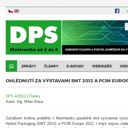
ODBORNÝ ČASOPIS A PORTÁL ZAMĚŘENÝ NA V
ZPRÁVY
ČLÁNKY
E-ARCHIV
WEBINÁŘE
ODK
OHLÉDNUTÍ ZA VÝSTAVAMI SMT 2012 A PCIM EUROP
DPS 4/2012
|
Články
Autor: Ing. Milan Klauz
Začátkem května proběhly v Norimberku paralelně dvě významné výst
Hybrid Packaging (SMT 2012) a PCIM Europe 2012. I když nejsou zdal