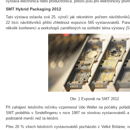
výstava electronica nebo productronica, přesto jsou pro elektronický průmy
SMT Hybrid Packaging 2012
Tato výstava oslavila své 25. výročí jak rekordním počtem návštěvníků,
22 tisíc návštěvníků přišlo zhlédnout expozice 565 vystavovatelů. Para
několik konferencí a workshopů zaměřených na ústřední téma výstavy (S
Obr. 1 Exponát na SMT 2012
Při zahájení letošního ročníku vzpomenul Udo Weller na počátky pořádá
SMT proběhla v Sindelfingenu v roce 1987 se stovkou vystavovatelů a 
podstatně menší než ta letošní.
Přes 20 % všech letošních vystavovatelů pocházelo z Velké Británie,