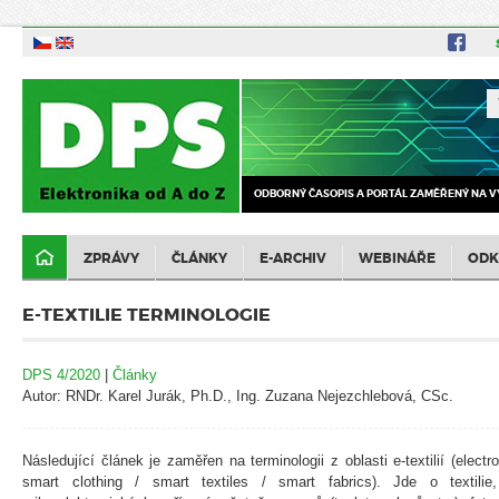
ODBORNÝ ČASOPIS A PORTÁL ZAMĚŘENÝ NA V
ZPRÁVY
ČLÁNKY
E-ARCHIV
WEBINÁŘE
ODK
E-TEXTILIE TERMINOLOGIE
DPS 4/2020
|
Články
Autor: RNDr. Karel Jurák, Ph.D., Ing. Zuzana Nejezchlebová, CSc.
Následující článek je zaměřen na terminologii z oblasti e-textilií (electr
smart clothing / smart textiles / smart fabrics). Jde o textili