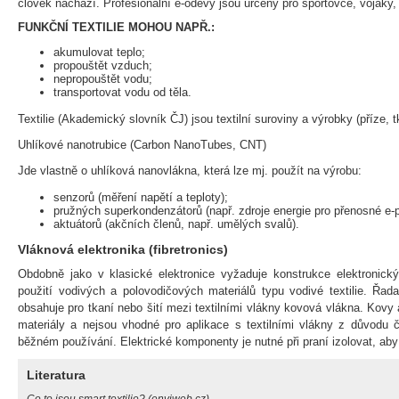
člověk nachází. Profesionální e-oděvy jsou určeny pro sportovce, vojáky, p
FUNKČNÍ TEXTILIE MOHOU NAPŘ.:
akumulovat teplo;
propouštět vzduch;
nepropouštět vodu;
transportovat vodu od těla.
Textilie (Akademický slovník ČJ) jsou textilní suroviny a výrobky (příze, tk
Uhlíkové nanotrubice (Carbon NanoTubes, CNT)
Jde vlastně o uhlíková nanovlákna, která lze mj. použít na výrobu:
senzorů (měření napětí a teploty);
pružných superkondenzátorů (např. zdroje energie pro přenosné e-př
aktuátorů (akčních členů, např. umělých svalů).
Vláknová elektronika (fibretronics)
Obdobně jako v klasické elektronice vyžaduje konstrukce elektronickýc
použití vodivých a polovodičových materiálů typu vodivé textilie. Řa
obsahuje pro tkaní nebo šití mezi textilními vlákny kovová vlákna. Kovy 
materiály a nejsou vhodné pro aplikace s textilními vlákny z důvodu 
běžném používání. Elektrické komponenty je nutné při praní izolovat, aby 
Literatura
Co to jsou smart textilie? (enviweb.cz)