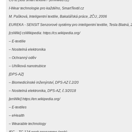
I-Wear technologie pro každého, SmartTextil.cz
M. Pašková, Inteligentní textilie, Bakalářská práce, ZČU, 2006
EUREKA - SENSIT Senzorové systémy pro inteligentní textilie, Tesla Blatná,
[csWiki] csWikipedia: https://cs.wikipedia.org/
–
E-textilie
–
Nositelná elektronika
–
Ochranný oděv
–
Uhlíková nanotrubice
[DPS-AZ]
–
Biomedicínské inženýrství, DPS-AZ č.2/20
–
Nositelná elektronika, DPS-AZ, č.3/2018
[enWiki] https://en.wikipedia.org/
–
E-textiles
–
eHealth
–
Wearable technology
IEC – TC 124 work progamme (web)