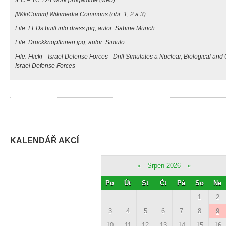
[WikiComm] Wikimedia Commons (obr. 1, 2 a 3)
File: LEDs built into dress.jpg, autor: Sabine Münch
File: DruckknopfInnen.jpg, autor: Simulo
File: Flickr - Israel Defense Forces - Drill Simulates a Nuclear, Biological and
Israel Defense Forces
KALENDÁŘ AKCÍ
«
Srpen 2026
»
Po
Út
St
Čt
Pá
So
Ne
1
2
3
4
5
6
7
8
9
10
11
12
13
14
15
16