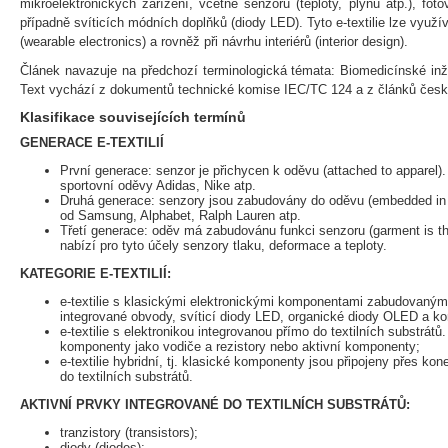
mikroelektronických zařízení, včetně senzorů (teploty, plynů atp.), foto
případně svíticích módních doplňků (diody LED). Tyto e-textilie lze využív
(wearable electronics) a rovněž při návrhu interiérů (interior design).
Článek navazuje na předchozí terminologická témata: Biomedicínské inže
Text vychází z dokumentů technické komise IEC/TC 124 a z článků české
Klasifikace souvisejících termínů
GENERACE E-TEXTILIÍ
První generace: senzor je přichycen k oděvu (attached to apparel).
sportovní oděvy Adidas, Nike atp.
Druhá generace: senzory jsou zabudovány do oděvu (embedded in 
od Samsung, Alphabet, Ralph Lauren atp.
Třetí generace: oděv má zabudovánu funkci senzoru (garment is t
nabízí pro tyto účely senzory tlaku, deformace a teploty.
KATEGORIE E-TEXTILIÍ:
e-textilie s klasickými elektronickými komponentami zabudovanými
integrované obvody, svíticí diody LED, organické diody OLED a ko
e-textilie s elektronikou integrovanou přímo do textilních substrátů
komponenty jako vodiče a rezistory nebo aktivní komponenty;
e-textilie hybridní, tj. klasické komponenty jsou připojeny přes kon
do textilních substrátů.
AKTIVNÍ PRVKY INTEGROVANÉ DO TEXTILNÍCH SUBSTRÁTŮ:
tranzistory (transistors);
diody (diodes);