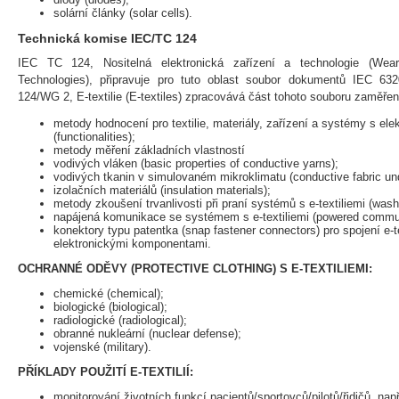
solární články (solar cells).
Technická komise IEC/TC 124
IEC TC 124, Nositelná elektronická zařízení a technologie (Wear
Technologies), připravuje pro tuto oblast soubor dokumentů IEC 63
124/WG 2, E-textilie (E-textiles) zpracovává část tohoto souboru zaměře
metody hodnocení pro textilie, materiály, zařízení a systémy s el
(functionalities);
metody měření základních vlastností
vodivých vláken (basic properties of conductive yarns);
vodivých tkanin v simulovaném mikroklimatu (conductive fabric un
izolačních materiálů (insulation materials);
metody zkoušení trvanlivosti při praní systémů s e-textiliemi (wash
napájená komunikace se systémem s e-textiliemi (powered communi
konektory typu patentka (snap fastener connectors) pro spojení e-te
elektronickými komponentami.
OCHRANNÉ ODĚVY (PROTECTIVE CLOTHING) S E-TEXTILIEMI:
chemické (chemical);
biologické (biological);
radiologické (radiological);
obranné nukleární (nuclear defense);
vojenské (military).
PŘÍKLADY POUŽITÍ E-TEXTILIÍ:
monitorování životních funkcí pacientů/sportovců/pilotů/řidičů, např