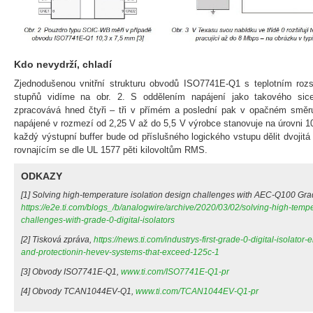
Kdo nevydrží, chladí
Zjednodušenou vnitřní strukturu obvodů ISO7741E-Q1 s teplotním ro
stupňů vidíme na obr. 2. S oddělením napájení jako takového sic
zpracovává hned čtyři – tři v přímém a poslední pak v opačném směru.
napájené v rozmezí od 2,25 V až do 5,5 V výrobce stanovuje na úrovni 1
každý výstupní buffer bude od příslušného logického vstupu dělit dvojit
rovnajícím se dle UL 1577 pěti kilovoltům RMS.
ODKAZY
[1] Solving high-temperature isolation design challenges with AEC-Q100 Grade
https://e2e.ti.com/blogs_/b/analogwire/archive/2020/03/02/solving-high-tempe
challenges-with-grade-0-digital-isolators
[2] Tisková zpráva,
https://news.ti.com/industrys-first-grade-0-digital-isolato
and-protectionin-hevev-systems-that-exceed-125c-1
[3] Obvody ISO7741E-Q1,
www.ti.com/ISO7741E-Q1-pr
[4] Obvody TCAN1044EV-Q1,
www.ti.com/TCAN1044EV-Q1-pr