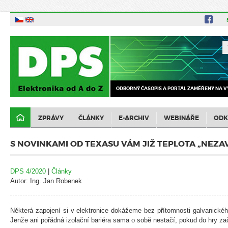
ODBORNÝ ČASOPIS A PORTÁL ZAMĚŘENÝ NA V
ZPRÁVY
ČLÁNKY
E-ARCHIV
WEBINÁŘE
ODK
S NOVINKAMI OD TEXASU VÁM JIŽ TEPLOTA „NEZA
DPS 4/2020
|
Články
Autor: Ing. Jan Robenek
Některá zapojení si v elektronice dokážeme bez přítomnosti galvanického
Jenže ani pořádná izolační bariéra sama o sobě nestačí, pokud do hry zač