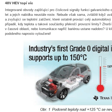
48V HEV topí víc
Integrované obvody zajišťující pro číslicové signály funkci galvanického 
let a jejich nabídka neustále roste. Nebude však sama, zvláště když u
a zvyšující se teplotní zatížení, které ostatně provází celý automobilov
případě, kdy teplota u takové součástky překročí provozní limity? Zhor
v časové oblasti, nebo komunikace napříč bariérou ustane nadobro? U k
podobného naprosto vyloučené!