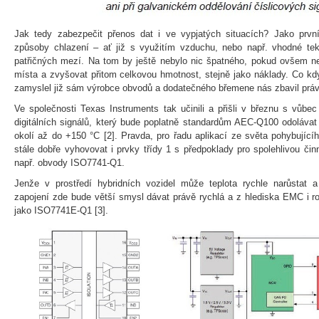
Jak tedy zabezpečit přenos dat i ve vypjatých situacích? Jako první
způsoby chlazení – ať již s využitím vzduchu, nebo např. vhodné teku
patřičných mezí. Na tom by ještě nebylo nic špatného, pokud ovšem ne
místa a zvyšovat přitom celkovou hmotnost, stejně jako náklady. Co kd
zamyslel již sám výrobce obvodů a dodatečného břemene nás zbavil prá
Ve společnosti Texas Instruments tak učinili a přišli v březnu s vůb
digitálních signálů, který bude poplatně standardům AEC-Q100 odolávat
okolí až do +150 °C [2]. Pravda, pro řadu aplikací ze světa pohybujíc
stále dobře vyhovovat i prvky třídy 1 s předpoklady pro spolehlivou či
např. obvody ISO7741-Q1.
Jenže v prostředí hybridních vozidel může teplota rychle narůstat 
zapojení zde bude větší smysl dávat právě rychlá a z hlediska EMC i r
jako ISO7741E-Q1 [3].