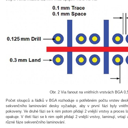
Obr. 2 Via fanout na vnitřních vrstvách BGA 0
Počet sloupců a řádků v BGA rozhoduje o potřebném počtu vrstev desk
sekvenčního laminování desky vyžaduje, aby v první fázi byly vnitřn
pokoveny. Ve druhé fázi se k nim potom přidají 2 vnější vrstvy a proces 
opakuje. V třetí fázi se k nim opět přidají 2 vnější vrstvy, laminují, vrtají
různé fáze sekvenčního laminování.