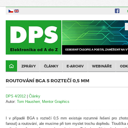
ODBORNÝ ČASOPIS A PORTÁL ZAMĚŘENÝ NA V
ZPRÁVY
ČLÁNKY
E-ARCHIV
WEBINÁŘE
ODK
ROUTOVÁNÍ BGA S ROZTEČÍ 0,5 MM
DPS 4/2012
|
Články
Autor:
Tom Hausherr, Mentor Graphics
I v případě BGA s roztečí 0,5 mm existuje rozumné řešení pro zhotov
fanout) a routování, ale musíme při tom myslet trochu dopředu. Tloušťka d