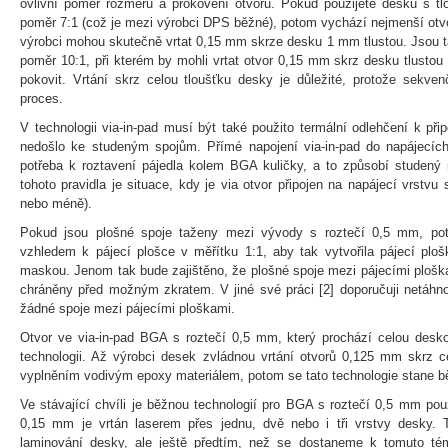
ovlivní poměr rozměru a prokovení otvoru. Pokud použijete desku s tl
poměr 7:1 (což je mezi výrobci DPS běžné), potom vychází nejmenší otv
výrobci mohou skutečně vrtat 0,15 mm skrze desku 1 mm tlustou. Jsou ta
poměr 10:1, při kterém by mohli vrtat otvor 0,15 mm skrz desku tlusto
pokovit. Vrtání skrz celou tloušťku desky je důležité, protože sekve
proces.
V technologii via-in-pad musí být také použito termální odlehčení k při
nedošlo ke studeným spojům. Přímé napojení via-in-pad do napájecích 
potřeba k roztavení pájedla kolem BGA kuličky, a to způsobí studený 
tohoto pravidla je situace, kdy je via otvor připojen na napájecí vrstv
nebo méně).
Pokud jsou plošné spoje taženy mezi vývody s roztečí 0,5 mm, po
vzhledem k pájecí plošce v měřítku 1:1, aby tak vytvořila pájecí plo
maskou. Jenom tak bude zajištěno, že plošné spoje mezi pájecími ploš
chráněny před možným zkratem. V jiné své práci [2] doporučuji netáhn
žádné spoje mezi pájecími ploškami.
Otvor ve via-in-pad BGA s roztečí 0,5 mm, který prochází celou desko
technologii. Až výrobci desek zvládnou vrtání otvorů 0,125 mm skrz c
vyplněním vodivým epoxy materiálem, potom se tato technologie stane b
Ve stávající chvíli je běžnou technologií pro BGA s roztečí 0,5 mm použ
0,15 mm je vrtán laserem přes jednu, dvě nebo i tři vrstvy desky.
laminování desky, ale ještě předtím, než se dostaneme k tomuto té