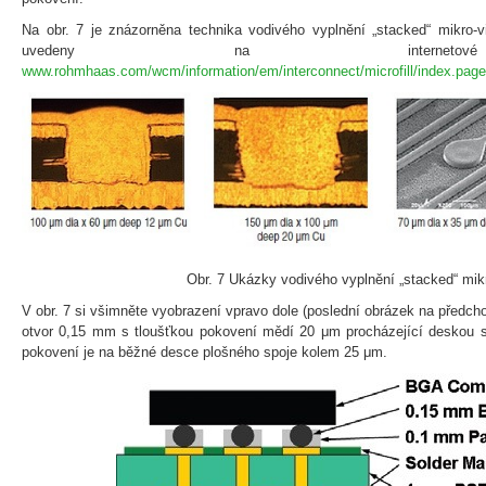
Na obr. 7 je znázorněna technika vodivého vyplnění „stacked“ mikro-v
uvedeny na internetov
www.rohmhaas.com/wcm/information/em/interconnect/microfill/index.page
Obr. 7 Ukázky vodivého vyplnění „stacked“ mik
V obr. 7 si všimněte vyobrazení vpravo dole (poslední obrázek na předcho
otvor 0,15 mm s tloušťkou pokovení mědí 20 μm procházející deskou s
pokovení je na běžné desce plošného spoje kolem 25 μm.