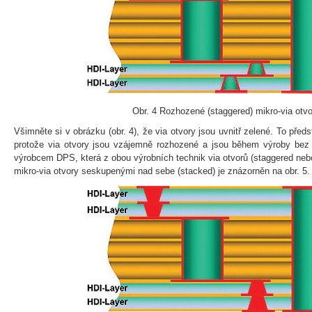
Obr. 4 Rozhozené (staggered) mikro-via otvo
Všimněte si v obrázku (obr. 4), že via otvory jsou uvnitř zelené. To před
protože via otvory jsou vzájemně rozhozené a jsou během výroby bez 
výrobcem DPS, která z obou výrobních technik via otvorů (staggered nebo
mikro-via otvory seskupenými nad sebe (stacked) je znázorněn na obr. 5.