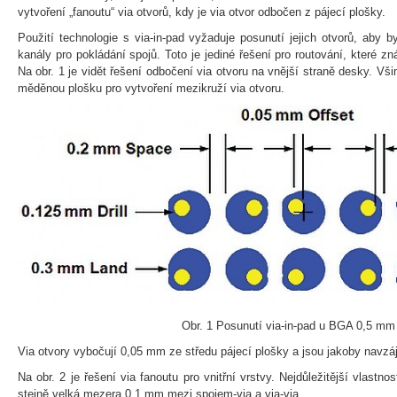
vytvoření „fanoutu“ via otvorů, kdy je via otvor odbočen z pájecí plošky.
Použití technologie s via-in-pad vyžaduje posunutí jejich otvorů, aby b
kanály pro pokládání spojů. Toto je jediné řešení pro routování, které zná
Na obr. 1 je vidět řešení odbočení via otvoru na vnější straně desky. Vši
měděnou plošku pro vytvoření mezikruží via otvoru.
Obr. 1 Posunutí via-in-pad u BGA 0,5 mm
Via otvory vybočují 0,05 mm ze středu pájecí plošky a jsou jakoby navz
Na obr. 2 je řešení via fanoutu pro vnitřní vrstvy. Nejdůležitější vlastn
stejně velká mezera 0,1 mm mezi spojem-via a via-via.