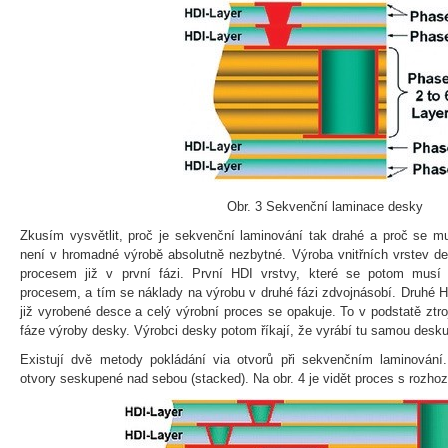
Obr. 3 Sekvenční laminace desky
Zkusím vysvětlit, proč je sekvenční laminování tak drahé a proč se mu
není v hromadné výrobě absolutně nezbytné. Výroba vnitřních vrstev d
procesem již v první fázi. První HDI vrstvy, které se potom musí 
procesem, a tím se náklady na výrobu v druhé fázi zdvojnásobí. Druhé H
již vyrobené desce a celý výrobní proces se opakuje. To v podstatě ztro
fáze výroby desky. Výrobci desky potom říkají, že vyrábí tu samou desku
Existují dvě metody pokládání via otvorů při sekvenčním laminování
otvory seskupené nad sebou (stacked). Na obr. 4 je vidět proces s rozhoz