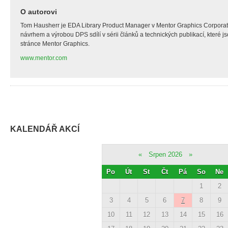
O autorovi
Tom Hausherr je EDA Library Product Manager v Mentor Graphics Corporati
návrhem a výrobou DPS sdílí v sérii článků a technických publikací, které j
stránce Mentor Graphics.
www.mentor.com
KALENDÁŘ AKCÍ
«
Srpen 2026
»
Po
Út
St
Čt
Pá
So
Ne
1
2
3
4
5
6
7
8
9
10
11
12
13
14
15
16