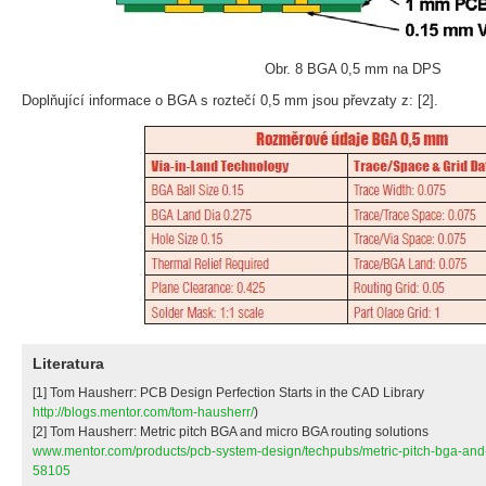
Obr. 8 BGA 0,5 mm na DPS
Doplňující informace o BGA s roztečí 0,5 mm jsou převzaty z: [2].
Literatura
[1] Tom Hausherr: PCB Design Perfection Starts in the CAD Library
http://blogs.mentor.com/tom-hausherr/
)
[2] Tom Hausherr: Metric pitch BGA and micro BGA routing solutions
www.mentor.com/products/pcb-system-design/techpubs/metric-pitch-bga-and-
58105