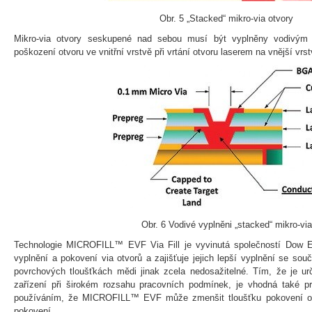
Obr. 5 „Stacked“ mikro-via otvory
Mikro-via otvory seskupené nad sebou musí být vyplněny vodivým 
poškození otvoru ve vnitřní vrstvě při vrtání otvoru laserem na vnější vrstv
Obr. 6 Vodivé vyplněni „stacked“ mikro-via
Technologie MICROFILL™ EVF Via Fill je vyvinutá společností Dow El
vyplnění a pokovení via otvorů a zajišťuje jejich lepší vyplnění se so
povrchových tloušťkách mědi jinak zcela nedosažitelné. Tím, že je urč
zařízení při širokém rozsahu pracovních podmínek, je vhodná také p
používáním, že MICROFILL™ EVF může zmenšit tloušťku pokovení o 
pokovení.