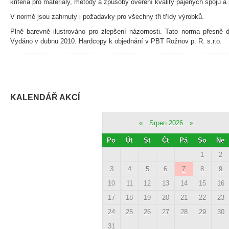
kritéria pro materiály, metody a způsoby ověření kvality pájených spojů a
V normě jsou zahrnuty i požadavky pro všechny tři třídy výrobků.
Plně barevně ilustrováno pro zlepšení názornosti. Tato norma přesně 
Vydáno v dubnu 2010. Hardcopy k objednání v PBT Rožnov p. R. s.r.o.
KALENDÁŘ AKCÍ
«
Srpen 2026
»
Po
Út
St
Čt
Pá
So
Ne
1
2
3
4
5
6
7
8
9
10
11
12
13
14
15
16
17
18
19
20
21
22
23
24
25
26
27
28
29
30
31