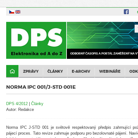
ODBORNÝ ČASOPIS A PORTÁL ZAMĚŘENÝ NA V
ZPRÁVY
ČLÁNKY
E-ARCHIV
WEBINÁŘE
ODK
NORMA IPC 001/J-STD 001E
DPS 4/2012
|
Články
Autor: Redakce
Norma IPC J-STD 001 je světově respektovaný předpis zahrnující po
pájecí proces. Tato revize zahrnuje podporu pro bezolovnaté pájení. Naví