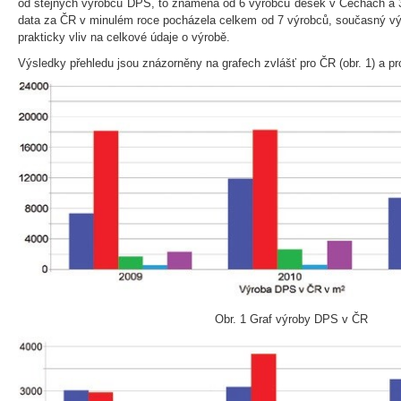
od stejných výrobců DPS, to znamená od 6 výrobců desek v Čechách a 3
data za ČR v minulém roce pocházela celkem od 7 výrobců, současný v
prakticky vliv na celkové údaje o výrobě.
Výsledky přehledu jsou znázorněny na grafech zvlášť pro ČR (obr. 1) a pro
Obr. 1 Graf výroby DPS v ČR