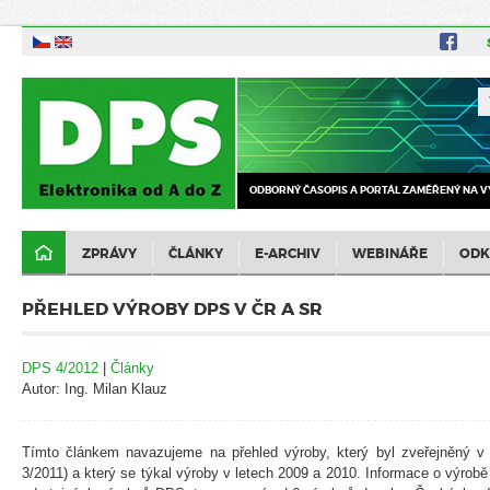
ODBORNÝ ČASOPIS A PORTÁL ZAMĚŘENÝ NA V
ZPRÁVY
ČLÁNKY
E-ARCHIV
WEBINÁŘE
ODK
PŘEHLED VÝROBY DPS V ČR A SR
DPS 4/2012
|
Články
Autor: Ing. Milan Klauz
Tímto článkem navazujeme na přehled výroby, který byl zveřejněný v 
3/2011) a který se týkal výroby v letech 2009 a 2010. Informace o výrobě