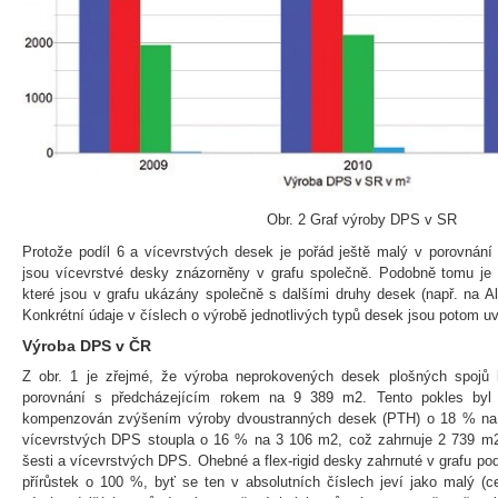
Obr. 2 Graf výroby DPS v SR
Protože podíl 6 a vícevrstvých desek je pořád ještě malý v porovnání
jsou vícevrstvé desky znázorněny v grafu společně. Podobně tomu je u
které jsou v grafu ukázány společně s dalšími druhy desek (např. na Al
Konkrétní údaje v číslech o výrobě jednotlivých typů desek jsou potom u
Výroba DPS v ČR
Z obr. 1 je zřejmé, že výroba neprokovených desek plošných spojů
porovnání s předcházejícím rokem na 9 389 m2. Tento pokles byl
kompenzován zvýšením výroby dvoustranných desek (PTH) o 18 % na
vícevrstvých DPS stoupla o 16 % na 3 106 m2, což zahrnuje 2 739 m
šesti a vícevrstvých DPS. Ohebné a flex-rigid desky zahrnuté v grafu p
přírůstek o 100 %, byť se ten v absolutních číslech jeví jako malý (