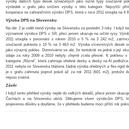
výroby dalších typů desek označených jako různé typy současně po
výsledek v grafu jako snížení výroby v této kategorii. Nejvyšší př
kooperace se zahraničními výrobci DPS, která v roce 2011 stoupla na 4 
Výroba DPS na Slovensku
Na obr. 2 je vidět trend výroby na Slovensku za poslední 3 roky. I když 
významné výrobce DPS v SR, přeci jenom ukazuje na určité rysy. Výro
2011 stoupla v porovnání s rokem 2010 o 5 % na 3 242 m2, zatímc
současně poklesla o 10 % na 3 463 m2. Výroba vícevrstvých desek se 
jako výrazný pokles. Domníváme se ale, že tentokrát se jedná o její sk
údaje za roky 2009 a 2010 nebyly zřejmě zcela přesné. K poklesu v
kategorie „Různé“, která zahrnuje ohebné desky a desky na Al podložce.
2011 nebyla ze Slovenska hlášena žádná výroba ohebných a flex-rigid 
je v grafu zahrnuta poprvé právě až za rok 2011 (601 m2), protože d
nejsou známá.
Závěr
I když tento přehled výroby nejde do velkých detailů, přece jenom ukazu
Čechách a na Slovensku ubírá. Děkujeme všem výrobcům DPS, kte
projevenou důvěru a doufáme, že v přehledu budeme moci příští rok pokr