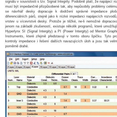
signálu v souvislosti s tzv. Signal Integrity. Podobně platí, že napájecí
musí být impedančně přizpůsobené tak, aby nepůsobily problémy celému
se návrhář desky dopracuje k dodržení správné impedance plo
diferenciálních párů, stejně jako k nízké impedanci napájecích rozvodů,
vrstev u vícevrstvé desky. Protože je těžké, ne-li nemožné doprac
jenom na základě zkušeností, existuje několik programů, které umožňují 
Hyperlynx SI (Signal Intergity) a PI (Power Intergity) od Mentor Grap
Instruments, které zřejmě představují v tomto oboru špičku. Tyto 
kontroly impedance i řešení dalších navazujících úloh a jsou tak vel
poměrně drahé.