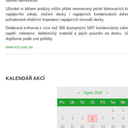
sedmé harmonické.
Uživatel si během analýzy může přidat neomezený počet blokovacích k
napájecího zdroje, složení desky i napájecích kondenzátorů doh
požadované efektivní impedanci napájecích rozvodů desky.
Dodávaná knihovna s více než 300 dostupnými SMT kondenzátory zahrnu
napětí, tolerance, dielektrický materiál a jejich pouzdro na desku. 
doplňovat podle své potřeby.
www.icd.com.au
KALENDÁŘ AKCÍ
«
Srpen 2026
»
Po
Út
St
Čt
Pá
So
Ne
1
2
3
4
5
6
7
8
9
10
11
12
13
14
15
16