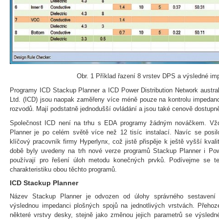
Obr. 1 Příklad řazení 8 vrstev DPS a výsledné i
Programy ICD Stackup Planner a ICD Power Distribution Network australs
Ltd. (ICD) jsou naopak zaměřeny více méně pouze na kontrolu impedanc
rozvodů. Mají podstatně jednodušší ovládání a jsou také cenově dostupně
Společnost ICD není na trhu s EDA programy žádným nováčkem. Vžd
Planner je po celém světě více než 12 tisíc instalací. Navíc se posil
klíčový pracovník firmy Hyperlynx, což jistě přispěje k ještě vyšší kval
době byly uvedeny na trh nové verze programů Stackup Planner i Powe
používají pro řešení úloh metodu konečných prvků. Podívejme se te
charakteristiku obou těchto programů.
ICD Stackup Planner
Název Stackup Planner je odvozen od úlohy správného sestavení v
výslednou impedanci plošných spojů na jednotlivých vrstvách. Přehoz
některé vrstvy desky, stejně jako změnou jejich parametrů se výsled