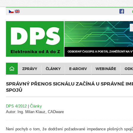
ODBORNÝ ČASOPIS A PORTÁL ZAMĚŘENÝ NA V
ZPRÁVY
ČLÁNKY
E-ARCHIV
WEBINÁŘE
ODK
SPRÁVNÝ PŘENOS SIGNÁLU ZAČÍNÁ U SPRÁVNÉ I
SPOJŮ
DPS 4/2012
|
Články
Autor: Ing. Milan Klauz, CADware
Není pochyb o tom, že dodržení požadované impedance plošných spojů