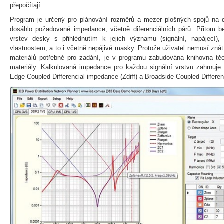
přepočítají.
Program je určený pro plánování rozměrů a mezer plošných spojů na 
dosáhlo požadované impedance, včetně diferenciálních párů. Přitom b
vrstev desky s přihlédnutím k jejich významu (signální, napájecí),
vlastnostem, a to i včetně nepájivé masky. Protože uživatel nemusí zná
materiálů potřebné pro zadání, je v programu zabudována knihovna tě
materiály. Kalkulovaná impedance pro každou signální vrstvu zahrnuje 
Edge Coupled Differencial impedance (Zdiff) a Broadside Coupled Differe