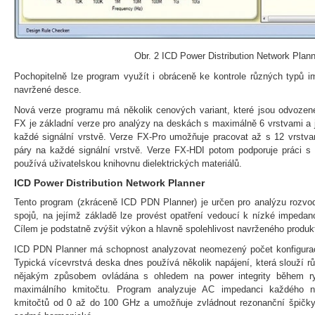
Obr. 2 ICD Power Distribution Network Plann
Pochopitelně lze program využít i obráceně ke kontrole různých typů i
navržené desce.
Nová verze programu má několik cenových variant, které jsou odvozené
FX je základní verze pro analýzy na deskách s maximálně 6 vrstvami a 
každé signální vrstvě. Verze FX-Pro umožňuje pracovat až s 12 vrstva
páry na každé signální vrstvě. Verze FX-HDI potom podporuje práci
používá uživatelskou knihovnu dielektrických materiálů.
ICD Power Distribution Network Planner
Tento program (zkráceně ICD PDN Planner) je určen pro analýzu rozvo
spojů, na jejímž základě lze provést opatření vedoucí k nízké impedanc
Cílem je podstatně zvýšit výkon a hlavně spolehlivost navrženého produk
ICD PDN Planner má schopnost analyzovat neomezený počet konfigurac
Typická vícevrstvá deska dnes používá několik napájení, která slouží 
nějakým způsobem ovládána s ohledem na power integrity během ry
maximálního kmitočtu. Program analyzuje AC impedanci každého n
kmitočtů od 0 až do 100 GHz a umožňuje zvládnout rezonanční špičky n