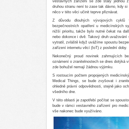
vestavných zařízení se zde staly jednou z 
druhou stranu není to zase tak dávno, kdy si
něco v této věci učinit teprve přiznávat.
Z důvodu dlouhých vývojových cyklů 
bezpečnostních opatření u medicínských 
nižší prioritu, takže bylo nutné čekat na dal
nebo dokonce i dvě. Takový druh uvažování 
vytratil, zvláště když uvážíme spoustu bezp
zařízení internetu věcí (IoT) z poslední doby.
Nekonečný proud novinek zahrnujících be
oznámení o zranitelnostech se dnes dotýká 
zde bohužel nemají žádnou výjimku.
S rostoucím počtem propojených medicínských 
Medical Things, se bude zvyšovat i zranit
ohledně právní odpovědnosti, stejně jako och
všedního dne.
V této oblasti je zapotřebí počítat se spoust
bude v rámci vestavného zařízení pro medicí
vše nakonec bude využíváno.