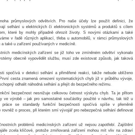
noha průmyslových odvětvích. Pro naše účely lze použít definici, že
jí selhání u elektrických či elektronických systémů a produktů s cílem
em, které by mohly případně ohrozit životy. S novými otázkami a také
váme v řadě různých aplikací, třeba u automobilů, v rámci průmyslových
 a také u zařízení používaných v medicíně.
tních medicínských zařízení se již toho ve zmíněném odvětví vykonalo
stémy obecně vypovědět službu, musí zde existovat způsob, jak taková
ti spočívá v detekci selhání a přiměřené reakci, takže nebude ublíženo
První cesta znamená omezení systematických chyb již v průběhu vývoje,
 schopný odhalit náhodná selhání a přejít do bezpečného režimu.
ční bezpečnost nesnižuje celkovou četnost výskytu chyb. Ta je přitom
ity ve výrobě – jak pro samostatné součástky použité v návrhu, tak též u
 práce se standardy funkční bezpečnosti spočívá spíše v přeměně
rovněž o proces, při kterém smí vývojář pro nebezpečná selhání definovat
čnostních problémů medicínských zařízení už nejsou zapotřebí. Zajištění
ojáře zcela klíčové, protože zmiňovaná zařízení mohou mít vliv na zdraví