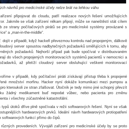
ch návrhů pro medicínské účely nelze brát na lehkou váhu
řízení připojovat do cloudu, patří realizace nových řešení umožňujících
or. Jakmile se však zařízení někam připojí, může se naneštěstí stát cílem
eb ze strany počítačových pirátů se pro medicínské systémy provázané s
vice“ a „man-in-the-middle“.
ř. dojít v případě, když hackeři převezmou kontrolu nad propojeným, dálkově
loudový server spoustou nadbytečných požadavků směřujících k tomu, aby
právněných požadavků. Nejhorší případ pak bude spočívat v distribuovaném
urají do všech propojených monitorovacích systémů pacientů v nemocnici a
ožadavků, až přetíží cloudový server obsluhující veškeré monitorovací
oříme v případě, kdy počítačoví piráti získávají přístup třeba k propojené
ěřené množství morfinu. Hacker nyní dokáže komunikaci mezi pumpou a
pro kteroukoli ze stran zfalšovat. Útočník je tedy mimo jiné schopný převzít
dku žádný medikament buď nepodat vůbec, nebo pacienta pro změnu
enta i všechny zúčastněné katastrofální.
h typů útoků dříve plně spočívala v režii softwarových řešení. Nyní se však
ostupnějších hardwarových prvků. Ideální návrh hardwarových protiopatření
h softwarových funkcí přímo do čipů.
 různých provedeních. Vývojáři zařízení pro medicínské účely by se proto