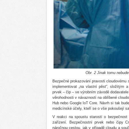
Obr. 2 Jinak tomu nebude
Bezpečné prokazování pravosti cloudovému ser
implementovat „na vlastní pěst“, složitý
prvek – čip – ve výrobním závodě dodavatele 
věrohodnosti v návaznosti na oblíbené clou
Hub nebo Google IoT Core. Návrh si tak budem
medicínské účely, kteří se o vše pokoušejí sam
V reakci na spoustu starostí o bezpečnost
zařízení. Bezpečnostní prvek nebo čipy C
náročnou cestou, jak v případě cloudu a sou