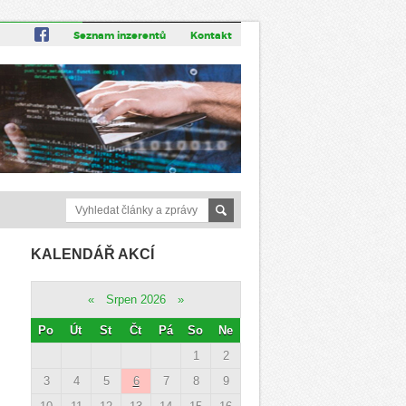
Seznam inzerentů
Kontakt
KALENDÁŘ AKCÍ
«
Srpen 2026
»
Po
Út
St
Čt
Pá
So
Ne
1
2
3
4
5
6
7
8
9