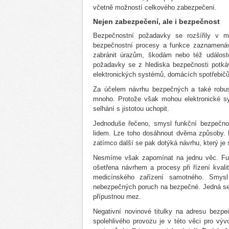
včetně možností celkového zabezpečení.
Nejen zabezpečení, ale i bezpečnost
Bezpečnostní požadavky se rozšířily v m
bezpečnostní procesy a funkce zaznamenáva
zabránit úrazům, škodám nebo též událost
požadavky se z hlediska bezpečnosti potká
elektronických systémů, domácích spotřebičů
Za účelem návrhu bezpečných a také robus
mnoho. Protože však mohou elektronické sy
selhání s jistotou uchopit.
Jednoduše řečeno, smysl funkční bezpečnos
lidem. Lze toho dosáhnout dvěma způsoby. 
zatímco další se pak dotýká návrhu, který je
Nesmíme však zapomínat na jednu věc. Funk
ošetřena návrhem a procesy při řízení kval
medicínského zařízení samotného. Smysl
nebezpečných poruch na bezpečné. Jedná se 
přípustnou mez.
Negativní novinové titulky na adresu bezpe
spolehlivého provozu je v této věci pro výv