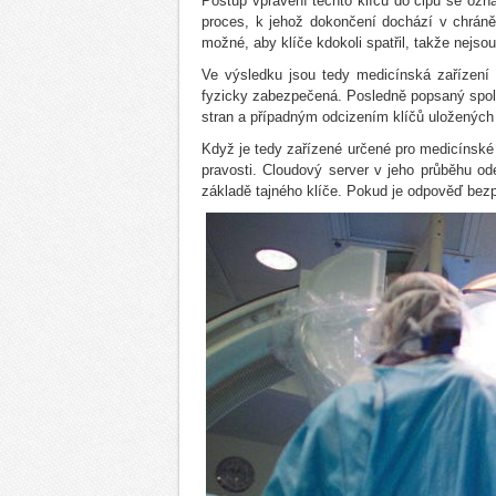
Postup vpravení těchto klíčů do čipu se ozna
proces, k jehož dokončení dochází v chrán
možné, aby klíče kdokoli spatřil, takže nejsou
Ve výsledku jsou tedy medicínská zařízení
fyzicky zabezpečená. Posledně popsaný spoleh
stran a případným odcizením klíčů uložených
Když je tedy zařízené určené pro medicínské 
pravosti. Cloudový server v jeho průběhu o
základě tajného klíče. Pokud je odpověď bez