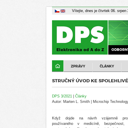
Vítejte, dnes je čtvrtek 06. srpen
ODBORNÝ
ZPRÁVY
ČLÁNKY
STRUČNÝ ÚVOD KE SPOLEHLIV
DPS 3/2021
|
Články
Autor: Marten L. Smith | Microchip Technolog
Když dojde na návrh vzájemně prop
používaného v medicíně, bezpečnost, 