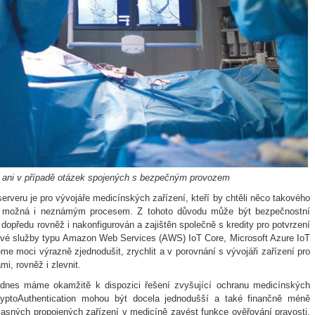
 ani v případě otázek spojených s bezpečným provozem
veru je pro vývojáře medicínských zařízení, kteří by chtěli něco takového
m a možná i neznámým procesem. Z tohoto důvodu může být bezpečnostní
dopředu rovněž i nakonfigurován a zajištěn společně s kredity pro potvrzení
dové služby typu Amazon Web Services (AWS) IoT Core, Microsoft Azure IoT
e moci výrazně zjednodušit, zrychlit a v porovnání s vývojáři zařízení pro
i, rovněž i zlevnit.
 dnes máme okamžitě k dispozici řešení zvyšující ochranu medicínských
ryptoAuthentication mohou být docela jednodušší a také finančně méně
časných propojených zařízení v medicíně zavést funkce ověřování pravosti,