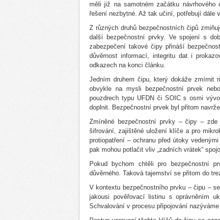
měli již na samotném začátku návrhového cy
řešení nezbytné. Až tak učiní, potřebují dále 
Z různých druhů bezpečnostních čipů zmiňuje
další bezpečnostní prvky. Ve spojení s do
zabezpečení takové čipy přináší bezpečnostn
důvěrnost informací, integritu dat i proka
odkazech na konci článku.
Jedním druhem čipu, který dokáže zmírnit ri
obvykle na mysli bezpečnostní prvek nebo
pouzdrech typu UFDN či SOIC s osmi vývod
doplnit. Bezpečnostní prvek byl přitom navrž
Zmíněné bezpečnostní prvky – čipy – zde n
šifrování, zajištěné uložení klíče a pro mik
protiopatření – ochranu před útoky vedeným
pak mohou potlačit vliv „zadních vrátek“ sp
Pokud bychom chtěli pro bezpečnostní prv
důvěrného. Taková tajemství se přitom do tre
V kontextu bezpečnostního prvku – čipu – se 
jakousi pověřovací listinu s oprávněním u
Schvalování v procesu připojování nazýváme 