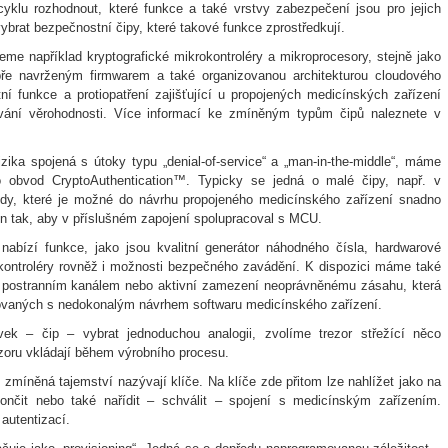
klu rozhodnout, které funkce a také vrstvy zabezpečení jsou pro jejich
vybrat bezpečnostní čipy, které takové funkce zprostředkují.
me například kryptografické mikrokontroléry a mikroprocesory, stejně jako
bře navrženým firmwarem a také organizovanou architekturou cloudového
í funkce a protiopatření zajišťující u propojených medicínských zařízení
zování věrohodnosti. Více informací ke zmíněným typům čipů naleznete v
zika spojená s útoky typu „denial-of-service“ a „man-in-the-middle“, máme
 obvod CryptoAuthentication™. Typicky se jedná o malé čipy, např. v
y, které je možné do návrhu propojeného medicínského zařízení snadno
en tak, aby v příslušném zapojení spolupracoval s MCU.
abízí funkce, jako jsou kvalitní generátor náhodného čísla, hardwarové
rokontroléry rovněž i možnosti bezpečného zavádění. K dispozici máme také
i postranním kanálem nebo aktivní zamezení neoprávněnému zásahu, která
ojovaných s nedokonalým návrhem softwaru medicínského zařízení.
ek – čip – vybrat jednoduchou analogii, zvolíme trezor střežící něco
zoru vkládají během výrobního procesu.
zmíněná tajemství nazývají klíče. Na klíče zde přitom lze nahlížet jako na
končit nebo také nařídit – schválit – spojení s medicínským zařízením.
autentizací.