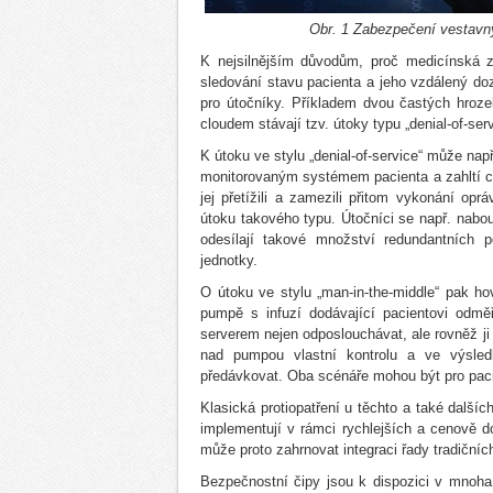
Obr. 1 Zabezpečení vestavný
K nejsilnějším důvodům, proč medicínská za
sledování stavu pacienta a jeho vzdálený doz
pro útočníky. Příkladem dvou častých hroz
cloudem stávají tzv. útoky typu „denial-of-ser
K útoku ve stylu „denial-of-service“ může nap
monitorovaným systémem pacienta a zahltí c
jej přetížili a zamezili přitom vykonání o
útoku takového typu. Útočníci se např. nabo
odesílají takové množství redundantních p
jednotky.
O útoku ve stylu „man-in-the-middle“ pak hov
pumpě s infuzí dodávající pacientovi odm
serverem nejen odposlouchávat, ale rovněž ji 
nad pumpou vlastní kontrolu a ve výsle
předávkovat. Oba scénáře mohou být pro paci
Klasická protiopatření u těchto a také dalšíc
implementují v rámci rychlejších a cenově d
může proto zahrnovat integraci řady tradičníc
Bezpečnostní čipy jsou k dispozici v mnoha