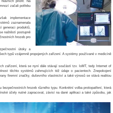
hlavních priorit. Na
 mnozí začali potřebu
však implementace
systémů zaznamenala
ší generaci produktů,
se naštěstí postupně
ečnostních hrozeb pro
zpečnostní útoky a
všech typů vzájemně propojených zařízení. A systémy používané v medicíně
zařízení, která se nyní dále stávají součástí tzv. IoMT, tedy Internet of
elnost těchto systémů zahrnujících též údaje o pacientech. Znepokojení
rany firemní značky, duševního vlastnictví a také výnosů se stává realitou
ou bezpečnostních hrozeb různého typu. Konkrétní volba protiopatření, která
nské účely nutné zapracovat, závisí na dané aplikaci a také způsobu, jak