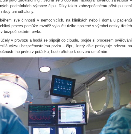
čuje jako „provisioning“. Jedná se o dopředu naprogramovanou záležitost –
ěných podmínkách výrobce čipu. Díky takto zabezpečenému přístupu není
 nikdy ani odhaleny.
 během své činnosti v nemocnicích, na klinikách nebo i doma u pacientů
livý proces pomůže rovněž vyloučit riziko spojené s výrobci desky třetích
 v bezpečnostním prvku.
účely v provozu a hodlá se připojit do cloudu, projde si procesem ověřování
desílá výzvu bezpečnostnímu prvku – čipu, který dále poskytuje odezvu na
pečnostního prvku v pořádku, bude přístup k serveru umožněn.