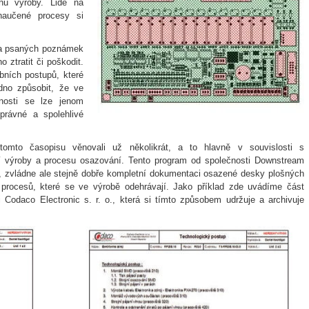
hu výroby. Lidé na
naučené procesy si
 a psaných poznámek
 ztratit či poškodit.
bních postupů, které
dno způsobit, že ve
lnosti se lze jenom
právné a spolehlivé
omto časopisu věnovali už několikrát, a to hlavně v souvislosti s
í výroby a procesu osazování. Tento program od společnosti Downstream
 zvládne ale stejně dobře kompletní dokumentaci osazené desky plošných
procesů, které se ve výrobě odehrávají. Jako příklad zde uvádíme část
Codaco Electronic s. r. o., která si tímto způsobem udržuje a archivuje