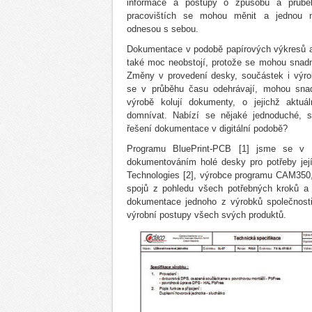
informace a postupy o způsobu a průbě
pracovištích se mohou měnit a jednou 
odnesou s sebou.
Dokumentace v podobě papírových výkresů
také moc neobstojí, protože se mohou snadno
Změny v provedení desky, součástek i výro
se v průběhu času odehrávají, mohou sna
výrobě kolují dokumenty, o jejichž aktuá
domnívat. Nabízí se nějaké jednoduché, s
řešení dokumentace v digitální podobě?
Programu BluePrint-PCB [1] jsme se v t
dokumentováním holé desky pro potřeby jej
Technologies [2], výrobce programu CAM350,
spojů z pohledu všech potřebných kroků a 
dokumentace jednoho z výrobků společnosti 
výrobní postupy všech svých produktů.