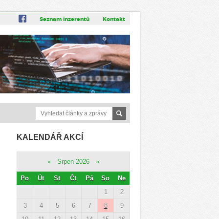
Seznam inzerentů
Kontakt
KALENDÁŘ AKCÍ
«
Srpen 2026
»
Po
Út
St
Čt
Pá
So
Ne
1
2
3
4
5
6
7
8
9