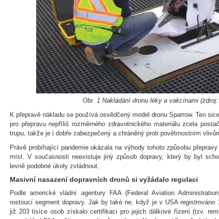
Obr. 1 Nakládání dronu léky a vakcínami (zdroj
K přepravě nákladu se používá osvědčený model dronu Sparrow. Ten sice ne
pro přepravu nepříliš rozměrného zdravotnického materiálu zcela postač
trupu, takže je i dobře zabezpečený a chráněný proti povětrnostním vlivů
Právě probíhající pandemie ukázala na výhody tohoto způsobu přepravy 
míst. V současnosti neexistuje jiný způsob dopravy, který by byl sch
levně podobné úkoly zvládnout.
Masivní nasazení dopravních dronů si vyžádalo regulaci
Podle americké vládní agentury FAA (Federal Aviation Administration)
rostoucí segment dopravy. Jak by také ne, když je v USA registrováno 
již 203 tisíce osob získalo certifikaci pro jejich dálkové řízení (tzv. rem