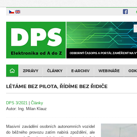
ODBORNÝ ČASOPIS A PORTÁL ZAMĚŘENÝ NA V
ZPRÁVY
ČLÁNKY
E-ARCHIV
WEBINÁŘE
ODK
LÉTÁME BEZ PILOTA, ŘÍDÍME BEZ ŘIDIČE
DPS 3/2021
|
Články
Autor: Ing. Milan Klauz
Masivní zavádění osobních autonomních vozidel
do běžného provozu zatím nabírá zpoždění, ale