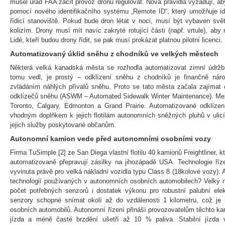
musel úřad FAA začít provoz dronů regulovat. Nová pravidla vyžadují, ab
pomocí nového identifikačního systému „Remote ID“, který umožňuje iden
řídicí stanoviště. Pokud bude dron létat v noci, musí být vybaven svě
kolizím. Drony musí mít navíc zakryté rotující části (např. vrtule), aby
Lidé, kteří budou drony řídit, se pak musí prokázat platnou pilotní licenci.
Automatizovaný úklid sněhu z chodníků ve velkých městech
Některá velká kanadská města se rozhodla automatizovat zimní údržb
tomu vedl, je prostý – odklízení sněhu z chodníků je finančně nár
zvládáním náhlých přívalů sněhu. Proto se tato města začala zajímat 
odklízečů sněhu (ASWM – Automated Sidewalk Winter Maintenance). Mezi
Toronto, Calgary, Edmonton a Grand Prairie. Automatizované odklíze
vhodným doplňkem k jejich flotilám autonomních sněžných pluhů v ulicíc
jejich služby poskytované občanům.
Autonomní kamion vede před autonomními osobními vozy
Firma TuSimple [2] ze San Diega vlastní flotilu 40 kamionů Freightliner, 
automatizovaně přepravují zásilky na jihozápadě USA. Technologie říz
vyvinuta právě pro velká nákladní vozidla typu Class 8 (18kolové vozy). A
technologií používaných v autonomních osobních automobilech? Velký
počet potřebných senzorů i dostatek výkonu pro robustní palubní elek
senzory schopné snímat okolí až do vzdálenosti 1 kilometru, což j
osobních automobilů. Autonomní řízení přináší provozovatelům těchto 
jízda a méně časté brzdění ušetří až 10 % paliva. Stabilní jízda v