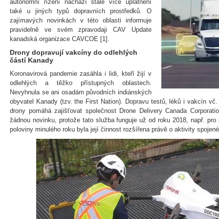
autonomní řízení nachází stále více uplatnění
také u jiných typů dopravních prostředků. O
zajímavých novinkách v této oblasti informuje
pravidelně ve svém zpravodaji CAV Update
kanadská organizace CAVCOE [1].
Drony dopravují vakcíny do odlehlých
částí Kanady
Koronavirová pandemie zasáhla i lidi, kteří žijí v
odlehlých a těžko přístupných oblastech.
Nevyhnula se ani osadám původních indiánských
obyvatel Kanady (tzv. the First Nation). Dopravu testů, léků i vakcín vč
drony pomáhá zajišťovat společnost Drone Delivery Canada Corporati
žádnou novinku, protože tato služba funguje už od roku 2018, např. pro 
poloviny minulého roku byla její činnost rozšířena právě o aktivity spojen