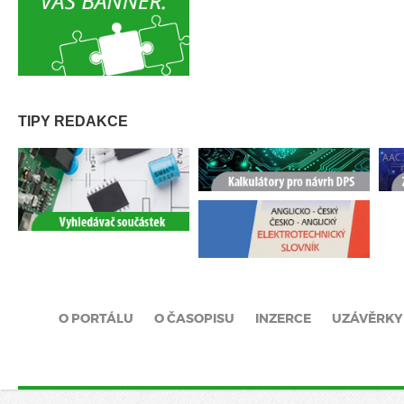
TIPY REDAKCE
O PORTÁLU
O ČASOPISU
INZERCE
UZÁVĚRKY