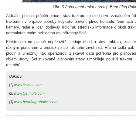
Obr. 3 Autonomní traktor (zdroj: Bear Flag Robo
Aktuální poloha, průběh práce i stav traktoru se sledují ve vzdáleném ří
traktorem v případě potřeby kdykoliv převzít plnou kontrolu. Snímače či
kamery, radar a lidar, dodávají řídicímu středisku informace o okolí trak
normálních podmínek nemá ani přítomný řidič.
Elektronika na palubě nepřetržitě sleduje chod a stav traktoru, zejm
různým poruchám a prodlužuje se tak jeho životnost. Různá čidla pak sl
plodin a umožňují tak operátorovi získávat data potřebná pro plánová
objem úrody. Sofistikované plánování trasy umožňuje použití traktoru n
rozměrů.
Odkazy:
[1]
www.cavcoe.com
[2]
www.tusimple.com
[3]
www.bearflagrobotics.com