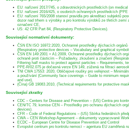
EU: nařízení 2017/745, o zdravotnických prostředcích (on medical 
EU: nařízení 2016/425, o osobních ochranných prostředcích (PPE 
EU: nařízení 765/2008 stanoví pravidla pro akreditaci subjektů po
dozor nad trhem s výrobky a pro kontrolu výrobků ze třetích zemí
označení CE,
US: 42 CFR Part 84, (Respiratory Protective Devices).
Související normativní dokumenty:
ČSN EN ISO 16972:2020, Ochranné prostředky dýchacích orgánů –
(Respiratory protective devices – Vocabulary and graphical symbol
ČSN EN 149:2001 + A1:2009, Ochranné prostředky dýchacích orgá
ochraně proti částicím – Požadavky, zkoušení a značení (Respirato
Filtering half masks to protect against particles – Requirements, te
PPE-R/02.075 je dočasná verze EN 149, zúžená na filtraci aeroso
TNI CWA 17553: 2020, Obličejové roušky pro veřejnost – Minimál
a používání (Community face coverings – Guide to minimum requir
and use),
(Čína) GB 19083.2010, (Technical requirements for protective mask
Související zkratky
CDC – Centers for Disease and Prevention – (US) Centra pro kontr
CEN/TC 79, komise CEN – Prostředky pro ochranu dýchacích orgán
devices).
CFR – Code of Federal Regulations – (US) Sbírka federálních před
CWA – CEN Workshop Agreement – dokumenty vypracované Wor
ECDC – European Centre for Disease Prevention and Control
Evropské centrum pro kontrolu nemocí – agentura EU zaměřená na