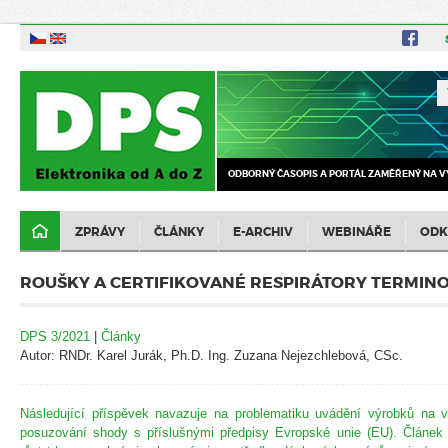
ODBORNÝ ČASOPIS A PORTÁL ZAMĚŘENÝ NA V
ZPRÁVY
ČLÁNKY
E-ARCHIV
WEBINÁŘE
ODK
ROUŠKY A CERTIFIKOVANÉ RESPIRÁTORY TERMIN
DPS 3/2021
|
Články
Autor: RNDr. Karel Jurák, Ph.D. Ing. Zuzana Nejezchlebová, CSc.
Následující příspěvek navazuje na problematiku uvádění výrobků na vn
posuzování shody s příslušnými předpisy Evropské unie (EU). Článek 