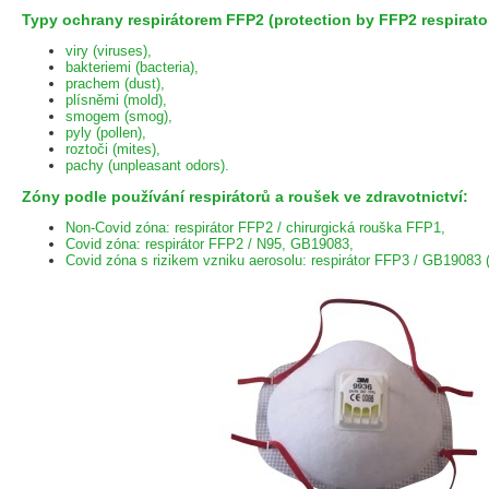
Typy ochrany respirátorem FFP2 (protection by FFP2 respirator
viry (viruses),
bakteriemi (bacteria),
prachem (dust),
plísněmi (mold),
smogem (smog),
pyly (pollen),
roztoči (mites),
pachy (unpleasant odors).
Zóny podle používání respirátorů a roušek ve zdravotnictví:
Non-Covid zóna: respirátor FFP2 / chirurgická rouška FFP1,
Covid zóna: respirátor FFP2 / N95, GB19083,
Covid zóna s rizikem vzniku aerosolu: respirátor FFP3 / GB19083 (l