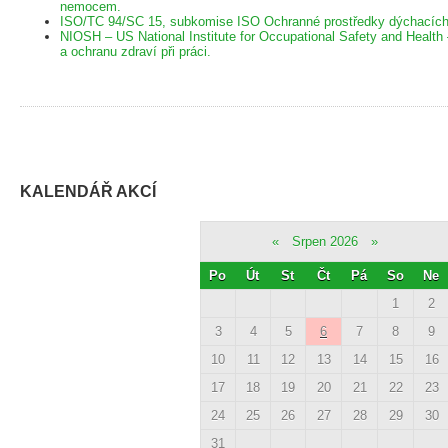
nemocem.
ISO/TC 94/SC 15, subkomise ISO Ochranné prostředky dýchacích
NIOSH – US National Institute for Occupational Safety and Health
a ochranu zdraví při práci.
KALENDÁŘ AKCÍ
«
Srpen 2026
»
Po
Út
St
Čt
Pá
So
Ne
1
2
3
4
5
6
7
8
9
10
11
12
13
14
15
16
17
18
19
20
21
22
23
24
25
26
27
28
29
30
31