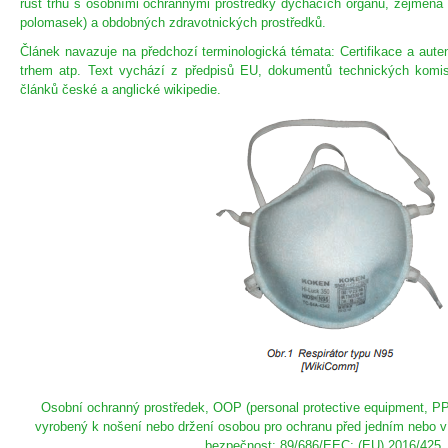
růst trhu s osobními ochrannými prostředky dýchacích orgánů, zejména ro
polomasek) a obdobných zdravotnických prostředků.
Článek navazuje na předchozí terminologická témata: Certifikace a aute
trhem atp. Text vychází z předpisů EU, dokumentů technických kom
článků české a anglické wikipedie.
Osobní ochranný prostředek, OOP (personal protective equipment, PP
vyrobený k nošení nebo držení osobou pro ochranu před jedním nebo víc
bezpečnost; 89/686/EEC; (EU) 2016/425.