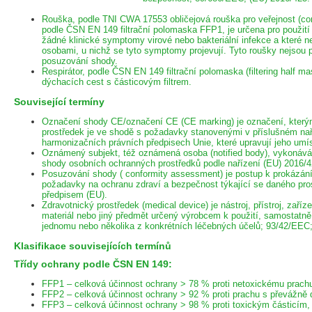
Rouška, podle TNI CWA 17553 obličejová rouška pro veřejnost (co
podle ČSN EN 149 filtrační polomaska FFP1, je určena pro použití
žádné klinické symptomy virové nebo bakteriální infekce a které n
osobami, u nichž se tyto symptomy projevují. Tyto roušky nejsou
posuzování shody.
Respirátor, podle ČSN EN 149 filtrační polomaska (filtering half ma
dýchacích cest s částicovým filtrem.
Související termíny
Označení shody CE/označení CE (CE marking) je označení, kterým
prostředek je ve shodě s požadavky stanovenými v příslušném nař
harmonizačních právních předpisech Unie, které upravují jeho umí
Oznámený subjekt, též oznámená osoba (notified body), vykonává 
shody osobních ochranných prostředků podle nařízení (EU) 2016/4
Posuzování shody ( conformity assessment) je postup k prokázání
požadavky na ochranu zdraví a bezpečnost týkající se daného pro
předpisem (EU).
Zdravotnický prostředek (medical device) je nástroj, přístroj, zaříze
materiál nebo jiný předmět určený výrobcem k použití, samostatně 
jednomu nebo několika z konkrétních léčebných účelů; 93/42/EEC;
Klasifikace souvisejících termínů
Třídy ochrany podle ČSN EN 149:
FFP1 – celková účinnost ochrany > 78 % proti netoxickému prach
FFP2 – celková účinnost ochrany > 92 % proti prachu s převážně
FFP3 – celková účinnost ochrany > 98 % proti toxickým částicím, 