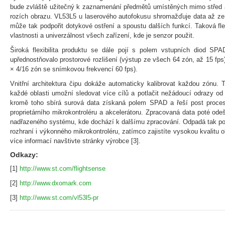
bude zvláště užitečný k zaznamenání předmětů umístěných mimo střed a z
rozích obrazu. VL53L5 u laserového autofokusu shromažďuje data až ze
může tak podpořit dotykové ostření a spoustu dalších funkcí. Taková fle
vlastnosti a univerzálnost všech zařízení, kde je senzor použit.
Široká flexibilita produktu se dále pojí s polem vstupních diod SPAD
upřednostňovalo prostorové rozlišení (výstup ze všech 64 zón, až 15 fp
× 4/16 zón se snímkovou frekvencí 60 fps).
Vnitřní architektura čipu dokáže automaticky kalibrovat každou zónu. T
každé oblasti umožní sledovat více cílů a potlačit nežádoucí odrazy od
kromě toho sbírá surová data získaná polem SPAD a řeší post proces
proprietárního mikrokontroléru a akcelerátoru. Zpracovaná data poté ode
nadřazeného systému, kde dochází k dalšímu zpracování. Odpadá tak po
rozhraní i výkonného mikrokontroléru, zatímco zajistíte vysokou kvalitu 
více informací navštivte stránky výrobce [3].
Odkazy:
[1]
http://www.st.com/flightsense
[2]
http://www.dxomark.com
[3]
http://www.st.com/vl53l5-pr