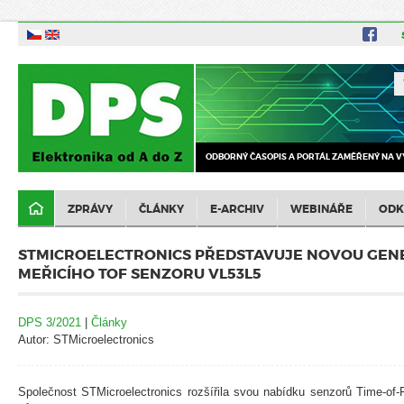
ODBORNÝ ČASOPIS A PORTÁL ZAMĚŘENÝ NA V
ZPRÁVY
ČLÁNKY
E-ARCHIV
WEBINÁŘE
ODK
STMICROELECTRONICS PŘEDSTAVUJE NOVOU GEN
MEŘICÍHO TOF SENZORU VL53L5
DPS 3/2021
|
Články
Autor: STMicroelectronics
Společnost STMicroelectronics rozšířila svou nabídku senzorů Time-of-F