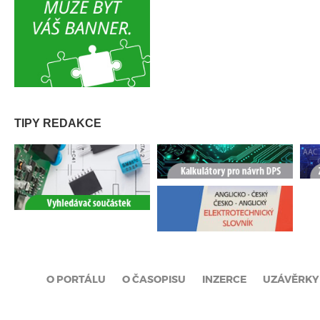
TIPY REDAKCE
O PORTÁLU
O ČASOPISU
INZERCE
UZÁVĚRKY