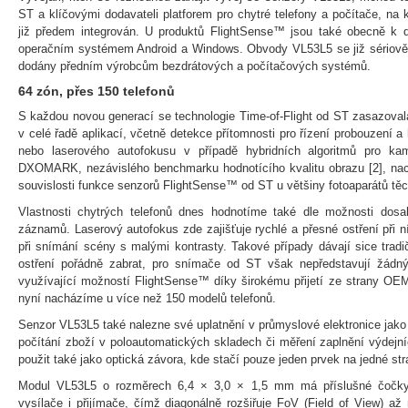
ST a klíčovými dodavateli platforem pro chytré telefony a počítače, n
již předem integrován. U produktů FlightSense™ jsou také obecně k di
operačním systémem Android a Windows. Obvody VL53L5 se již sériově v
dodány předním výrobcům bezdrátových a počítačových systémů.
64 zón, přes 150 telefonů
S každou novou generací se technologie Time-of-Flight od ST zasazovala
v celé řadě aplikací, včetně detekce přítomnosti pro řízení probouzení a
nebo laserového autofokusu v případě hybridních algoritmů pro kam
DXOMARK, nezávislého benchmarku hodnotícího kvalitu obrazu [2], n
souvislosti funkce senzorů FlightSense™ od ST u většiny fotoaparátů tě
Vlastnosti chytrých telefonů dnes hodnotíme také dle možnosti dosah
záznamů. Laserový autofokus zde zajišťuje rychlé a přesné ostření při 
při snímání scény s malými kontrasty. Takové případy dávají sice tra
ostření pořádně zabrat, pro snímače od ST však nepředstavují žádn
využívající možností FlightSense™ díky širokému přijetí ze strany OE
nyní nacházíme u více než 150 modelů telefonů.
Senzor VL53L5 také nalezne své uplatnění v průmyslové elektronice jako
počítání zboží v poloautomatických skladech či měření zaplnění výdej
použit také jako optická závora, kde stačí pouze jeden prvek na jedné str
Modul VL53L5 o rozměrech 6,4 × 3,0 × 1,5 mm má příslušné čočky 
vysílače i přijímače, čímž diagonálně rozšiřuje FoV (Field of View) až