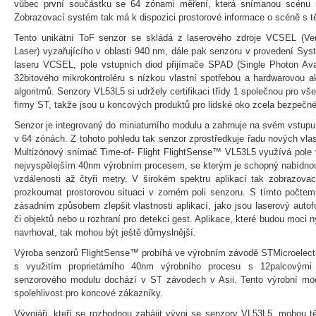
vůbec první součástku se 64 zónami měření, která snímanou scénu roz
Zobrazovací systém tak má k dispozici prostorové informace o scéně s tě
Tento unikátní ToF senzor se skládá z laserového zdroje VCSEL (Ver
Laser) vyzařujícího v oblasti 940 nm, dále pak senzoru v provedení Syst
laseru VCSEL, pole vstupních diod přijímače SPAD (Single Photon Av
32bitového mikrokontroléru s nízkou vlastní spotřebou a hardwarovou ak
algoritmů. Senzory VL53L5 si udržely certifikaci třídy 1 společnou pro 
firmy ST, takže jsou u koncových produktů pro lidské oko zcela bezpečné
Senzor je integrovaný do miniaturního modulu a zahrnuje na svém vstupu
v 64 zónách. Z tohoto pohledu tak senzor zprostředkuje řadu nových vlast
Multizónový snímač Time-of- Flight FlightSense™ VL53L5 využívá pole
nejvyspělejším 40nm výrobním procesem, se kterým je schopný nabídnou
vzdálenosti až čtyři metry. V širokém spektru aplikací tak zobrazov
prozkoumat prostorovou situaci v zorném poli senzoru. S tímto počt
zásadním způsobem zlepšit vlastnosti aplikací, jako jsou laserový auto
či objektů nebo u rozhraní pro detekci gest. Aplikace, které budou moci 
navrhovat, tak mohou být ještě důmyslnější.
Výroba senzorů FlightSense™ probíhá ve výrobním závodě STMicroelectr
s využitím proprietárního 40nm výrobního procesu s 12palcovými 
senzorového modulu dochází v ST závodech v Asii. Tento výrobní mod
spolehlivost pro koncové zákazníky.
Vývojáři, kteří se rozhodnou zahájit vývoj se senzory VL53L5, mohou tě