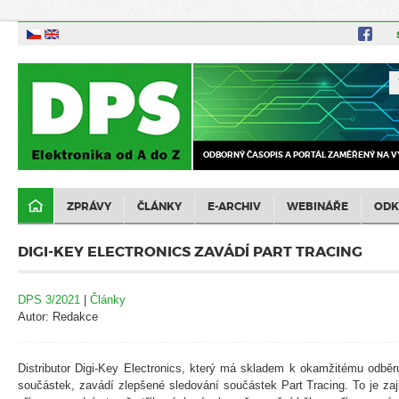
ODBORNÝ ČASOPIS A PORTÁL ZAMĚŘENÝ NA V
ZPRÁVY
ČLÁNKY
E-ARCHIV
WEBINÁŘE
ODK
DIGI-KEY ELECTRONICS ZAVÁDÍ PART TRACING
DPS 3/2021
|
Články
Autor: Redakce
Distributor Digi-Key Electronics, který má skladem k okamžitému odběru
součástek, zavádí zlepšené sledování součástek Part Tracing. To je zaj