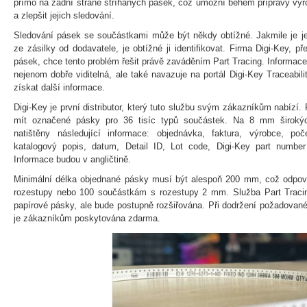
přímo na zadní straně stříhaných pásek, což umožní během přípravy výr
a zlepšit jejich sledování.
Sledování pásek se součástkami může být někdy obtížné. Jakmile je j
ze zásilky od dodavatele, je obtížné ji identifikovat. Firma Digi-Key, 
pásek, chce tento problém řešit právě zaváděním Part Tracing. Informac
nejenom dobře viditelná, ale také navazuje na portál Digi-Key Traceabi
získat další informace.
Digi-Key je první distributor, který tuto službu svým zákazníkům nabízí.
mít označené pásky pro 36 tisíc typů součástek. Na 8 mm široký
natištěny následující informace: objednávka, faktura, výrobce, p
katalogový popis, datum, Detail ID, Lot code, Digi-Key part numbe
Informace budou v angličtině.
Minimální délka objednané pásky musí být alespoň 200 mm, což odpo
rozestupy nebo 100 součástkám s rozestupy 2 mm. Služba Part Traci
papírové pásky, ale bude postupně rozšiřována. Při dodržení požadovan
je zákazníkům poskytována zdarma.