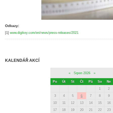
Odkazy:
[1]
www.digikey.com/en/news/press-releases/2021
KALENDÁŘ AKCÍ
«
Srpen 2026
»
Po
Út
St
Čt
Pá
So
Ne
1
2
3
4
5
6
7
8
9
10
11
12
13
14
15
16
17
18
19
20
21
22
23