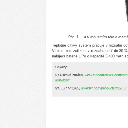
Obr. 3 … a v robustním těle o rozmě
Teplotně citlivý systém pracuje v rozsahu o
Vlhkost pak zařízení v rozsahu od 7 do 30 % 
nabíjecí baterie LiPo o kapacitě 5 400 mAh s
Odkazy:
[1] Tisková zpráva,
www.flir.com/news-center/in
with-msx/
[2] FLIR MR265,
www.flir.com/products/mr265/