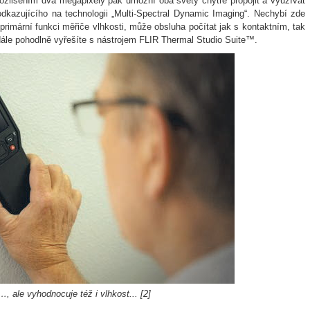
rozlišením dva megapixely pak umožní oba světy chytře propojit a využívat
kazujícího na technologii „Multi-Spectral Dynamic Imaging“. Nechybí zde
primární funkci měřiče vlhkosti, může obsluha počítat jak s kontaktním, tak
dále pohodlně vyřešíte s nástrojem FLIR Thermal Studio Suite™.
…, ale vyhodnocuje též i vlhkost... [2]