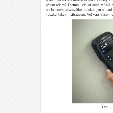
pixelů. Doplňková funkce digitální kamery s 
přitom režimů Thermal, Visual nebo MSX® od
ani laserové ukazovátko, a pokud jde o snad 
i bezkontaktním přístupem. Veškerá hlášení 
Obr. 2 