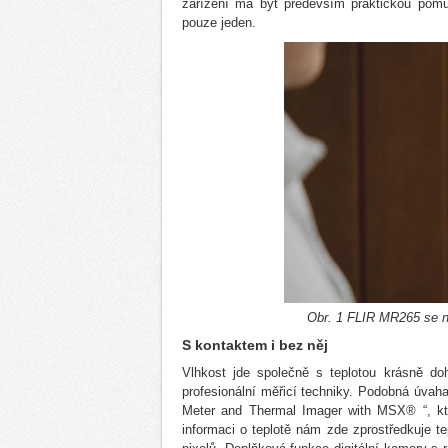
zařízení má být především praktickou pomů
pouze jeden.
Obr. 1 FLIR MR265 se na
S kontaktem i bez něj
Vlhkost jde společně s teplotou krásně do
profesionální měřicí techniky. Podobná úvah
Meter and Thermal Imager with MSX® “, kte
informaci o teplotě nám zde zprostředkuje te