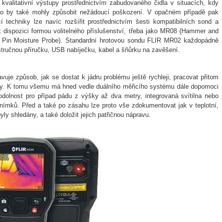
kvalitativní výstupy prostřednictvím zabudovaného čidla v situacích, kdy
bo by také mohly způsobit nežádoucí poškození. V opačném případě pak
 techniky lze navíc rozšířit prostřednictvím šesti kompatibilních sond a
 dispozici formou volitelného příslušenství, třeba jako MR08 (Hammer and
 Pin Moisture Probe). Standardní hrotovou sondu FLIR MR02 každopádně
 stručnou příručku, USB nabíječku, kabel a šňůrku na zavěšení.
je způsob, jak se dostat k jádru problému ještě rychleji, pracovat přitom
ienty. K tomu všemu má hned vedle duálního měřicího systému dále dopomoci
odolnost pro případ pádu z výšky až dva metry, integrovaná svítilna nebo
nímků. Před a také po zásahu lze proto vše zdokumentovat jak v teplotní,
yly shledány, a také doložit jejich patřičnou nápravu.