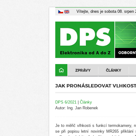
Vítejte, dnes je sobota 08. srpen
ODBORNÝ
ZPRÁVY
ČLÁNKY
JAK PRONÁSLEDOVAT VLHKOST
DPS 6/2021
|
Články
Autor: Ing. Jan Robenek
Je to měřič vlhkosti s funkcí termokamery,
se při popisu letní novinky MR265 přiklání 