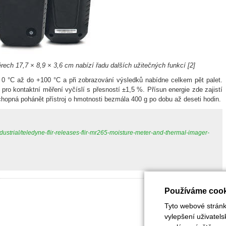
rech 17,7 × 8,9 × 3,6 cm nabízí řadu dalších užitečných funkcí [2]
d 0 °C až do +100 °C a při zobrazování výsledků nabídne celkem pět palet.
pro kontaktní měření vyčíslí s přesností ±1,5 %. Přísun energie zde zajistí
chopná pohánět přístroj o hmotnosti bezmála 400 g po dobu až deseti hodin.
dustrial/teledyne-flir-releases-flir-mr265-moisture-meter-and-thermal-imager-
Používáme cook
Tyto webové stránky
vylepšení uživatel