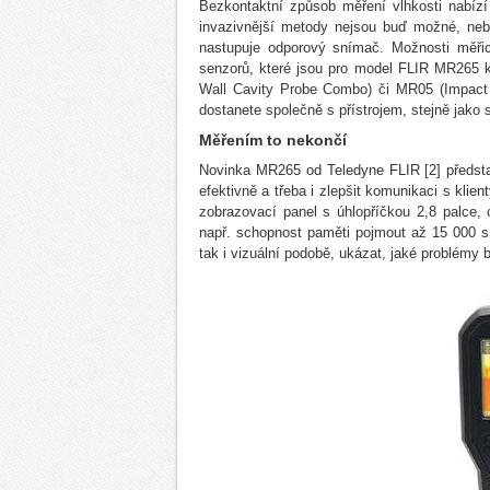
Bezkontaktní způsob měření vlhkosti nabízí 
invazivnější metody nejsou buď možné, ne
nastupuje odporový snímač. Možnosti měřicí
senzorů, které jsou pro model FLIR MR265 k
Wall Cavity Probe Combo) či MR05 (Impact
dostanete společně s přístrojem, stejně jako
Měřením to nekončí
Novinka MR265 od Teledyne FLIR [2] představu
efektivně a třeba i zlepšit komunikaci s kl
zobrazovací panel s úhlopříčkou 2,8 palce, 
např. schopnost paměti pojmout až 15 000 s
tak i vizuální podobě, ukázat, jaké problémy b