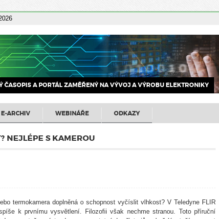
 2026
 ČASOPIS A PORTÁL ZAMĚŘENÝ NA VÝVOJ A VÝROBU ELEKTRONIKY
E-ARCHIV
WEBINÁŘE
ODKAZY
? NEJLÉPE S KAMEROU
 nebo termokamera doplněná o schopnost vyčíslit vlhkost? V Teledyne FLIR
spíše k prvnímu vysvětlení. Filozofii však nechme stranou. Toto příruční