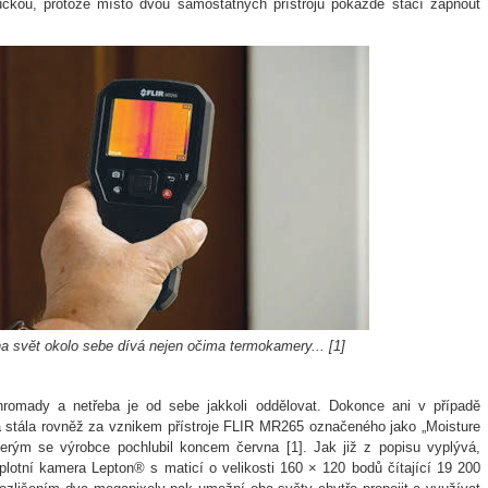
ckou, protože místo dvou samostatných přístrojů pokaždé stačí zapnout
 svět okolo sebe dívá nejen očima termokamery... [1]
hromady a netřeba je od sebe jakkoli oddělovat. Dokonce ani v případě
a stála rovněž za vznikem přístroje FLIR MR265 označeného jako „Moisture
rým se výrobce pochlubil koncem června [1]. Jak již z popisu vyplývá,
plotní kamera Lepton® s maticí o velikosti 160 × 120 bodů čítající 19 200