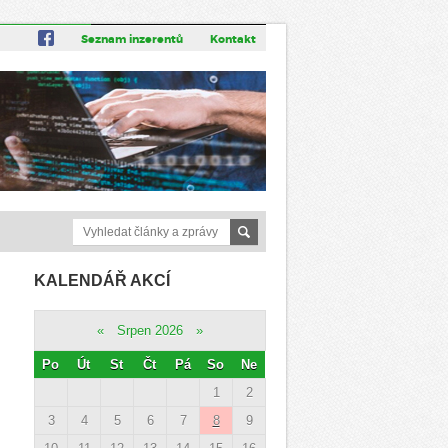
Seznam inzerentů
Kontakt
KALENDÁŘ AKCÍ
«
Srpen 2026
»
Po
Út
St
Čt
Pá
So
Ne
1
2
3
4
5
6
7
8
9